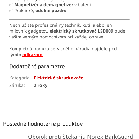
✅
Magnetizér a demagnetizér
v balení
✅ Praktické,
odolné puzdro
Nech už ste profesionálny technik, kutil alebo len
milovník gadgetov,
elektrický skrutkovač LSD009
bude
vaším verným pomocníkom pri každej oprave.
Kompletnú ponuku servisného náradia nájdete pod
týmto
odkazom
.
Dodatočné parametre
Kategória
:
Elektrické skrutkovače
Záruka
:
2 roky
Z
á
p
ä
Posledné hodnotenie produktov
t
Obojok proti štekaniu Norex BarkGuard
i