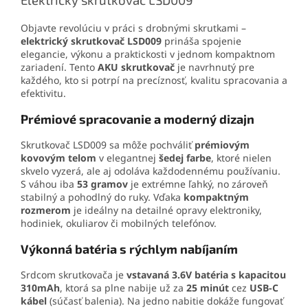
Objavte revolúciu v práci s drobnými skrutkami –
elektrický skrutkovač LSD009
prináša spojenie
elegancie, výkonu a praktickosti v jednom kompaktnom
zariadení. Tento
AKU skrutkovač
je navrhnutý pre
každého, kto si potrpí na precíznosť, kvalitu spracovania a
efektivitu.
Prémiové spracovanie a moderný dizajn
Skrutkovač LSD009 sa môže pochváliť
prémiovým
kovovým telom
v elegantnej
šedej farbe
, ktoré nielen
skvelo vyzerá, ale aj odoláva každodennému používaniu.
S váhou iba
53 gramov
je extrémne ľahký, no zároveň
stabilný a pohodlný do ruky. Vďaka
kompaktným
rozmerom
je ideálny na detailné opravy elektroniky,
hodiniek, okuliarov či mobilných telefónov.
Výkonná batéria s rýchlym nabíjaním
Srdcom skrutkovača je
vstavaná 3.6V batéria s kapacitou
310mAh
, ktorá sa plne nabije už za
25 minút
cez
USB-C
kábel
(súčasť balenia). Na jedno nabitie dokáže fungovať