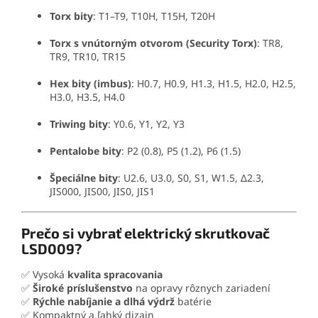
Torx bity
: T1–T9, T10H, T15H, T20H
Torx s vnútorným otvorom (Security Torx)
: TR8,
TR9, TR10, TR15
Hex bity (imbus)
: H0.7, H0.9, H1.3, H1.5, H2.0, H2.5,
H3.0, H3.5, H4.0
Triwing bity
: Y0.6, Y1, Y2, Y3
Pentalobe bity
: P2 (0.8), P5 (1.2), P6 (1.5)
Špeciálne bity
: U2.6, U3.0, S0, S1, W1.5, Δ2.3,
JIS000, JIS00, JIS0, JIS1
Prečo si vybrať elektrický skrutkovač
LSD009?
✅ Vysoká
kvalita spracovania
✅
Široké príslušenstvo
na opravy rôznych zariadení
✅
Rýchle nabíjanie a dlhá výdrž
batérie
✅ Kompaktný a ľahký dizajn