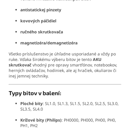
antistatickej pinzety
kovových páčidiel
ručného skrutkovača
magnetizéra/demagnetizéra
Všetko príslušenstvo je úhľadne usporiadané a vždy po
ruke. Vďaka širokému výberu bitov je tento
AKU
skrutkovač
vhodný pre opravy smartfónov, notebookov,
herných ovládačov, hodiniek, ale aj hračiek, okuliarov či
inej jemnej techniky.
Typy bitov v balení:
Ploché bity
: SL1.0, SL1.3, SL1.5, SL2.0, SL2.5, SL3.0,
SL3.5, SL4.0
Krížové bity (Philips)
: PH0000, PH000, PH00, PH0,
PH1, PH2