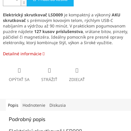
Elektrický skrutkovač LSD009
je kompaktný a výkonný
AKU
skrutkovač
s prémiovým kovovým telom, rýchlym USB-C
nabíjaním a výdržou až 90 minút. V praktickom pogumovanom
puzdre nájdete
127 kusov príslušenstva
, vrátane bitov, pinzety,
páčidiel či magnetizéra. Ideálny pomocník pre presné opravy
elektroniky, ktorý kombinuje štýl, výkon a široké využitie.
Detailné informácie
OPÝTAŤ SA
STRÁŽIŤ
ZDIEĽAŤ
Popis
Hodnotenie
Diskusia
Podrobný popis
Elektrický skrutkovač LSD009