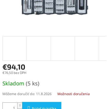
€94,10
€76,50 bez DPH
Jednotková
Skladom
(5 ks)
cena:
Môžeme doručiť do:
11.8.2026
Možnosti doručenia
Pridať do košíka