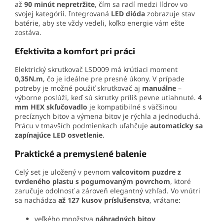
až
90 minút nepretržite
, čím sa radí medzi lídrov vo
svojej kategórii. Integrovaná
LED dióda
zobrazuje stav
batérie, aby ste vždy vedeli, koľko energie vám ešte
zostáva.
Efektivita a komfort pri práci
Elektrický skrutkovač LSD009 má krútiaci moment
0,35N.m
, čo je ideálne pre presné úkony. V prípade
potreby je možné použiť skrutkovač aj
manuálne
–
výborne poslúži, keď sú skrutky príliš pevne utiahnuté.
4
mm HEX skľučovadlo
je kompatibilné s väčšinou
precíznych bitov a výmena bitov je rýchla a jednoduchá.
Prácu v tmavších podmienkach uľahčuje
automaticky sa
zapínajúce LED osvetlenie
.
Praktické a premyslené balenie
Celý set je uložený v pevnom
valcovitom puzdre z
tvrdeného plastu s pogumovaným povrchom
, ktoré
zaručuje odolnosť a zároveň elegantný vzhľad. Vo vnútri
sa nachádza
až 127 kusov príslušenstva
, vrátane:
veľkého množstva
náhradných bitov