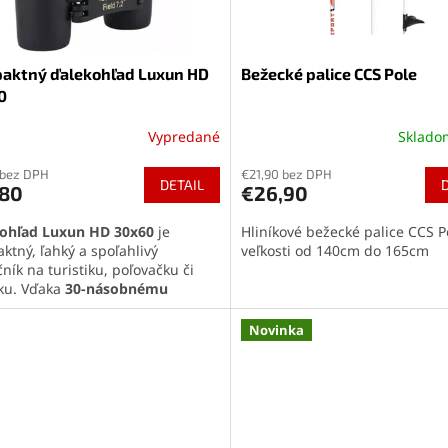
aktný ďalekohľad Luxun HD
Bežecké palice CCS Pole
0
Vypredané
Sklad
erné
Priemerné
tenie
hodnotenie
 bez DPH
€21,90 bez DPH
ktu
produktu
DETAIL
,80
€26,90
je
5,0
ohľad Luxun HD 30x60
je
Hliníkové bežecké palice CCS P
z
ktný, ľahký a spoľahlivý
veľkosti od 140cm do 165cm
5
ník na turistiku, poľovačku či
ičiek.
hviezdičiek.
ku. Vďaka
30-násobnému
ženiu
,
antireflexným šošovkám
pogumovanému telu
ponúka
Novinka
 obraz a odolnosť v každom
e. Nezaberie miesto, ale vždy
i – stačí ho hodiť do batohu a
ť.