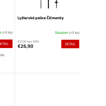
Lyžiarské palice Čičmanky
om
(>5 ks)
Skladom
(>5 ks)
Priemerné
hodnotenie
€21,90 bez DPH
produktu
DETAIL
DETAIL
€26,90
je
4,5
ole,
z
5
hviezdičiek.