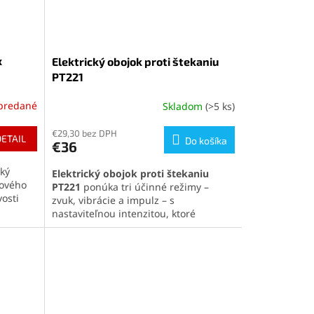
x
Elektrický obojok proti štekaniu
PT221
predané
Skladom
(>5 ks)
Priemerné
hodnotenie
produktu
€29,30 bez DPH
DETAIL
Do košíka
€36
je
4,8
ký
Elektrický obojok proti štekaniu
z
kového
PT221
ponúka tri účinné režimy –
5
vosti
zvuk, vibrácie a impulz – s
hviezdičiek.
nastaviteľnou intenzitou, ktoré
ný
pomáhajú psovi odnaučiť sa
ja sa
nadmernému štekaniu. Vďaka
inteligentnej detekcii štekotu
,
vodeodolnému prevedeniu IP65
a
komfortnému noseniu s ochrannými
krytkami
je ideálny aj pre aktívnych
psov všetkých veľkostí.