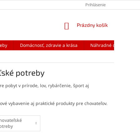
Prihlásenie
NÁKUPNÝ
Prázdny košík
KOŠÍK
reby
Domácnosť, zdravie a krása
Náhradné diely na mobi
ľské potreby
e pobyt v prírode, lov, rybárčenie, šport aj
tové vybavenie aj praktické produkty pre chovateľov.
hovateľské
otreby