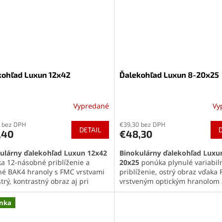
Tenké a ľahké prevedenie spol
montážou na strom alebo drži
umožňuje jednoduché a nená
použitie priamo v prírode.
kohľad Luxun 12x42
Ďalekohľad Luxun 8-20x25
Vypredané
Vy
erné
Priemerné
tenie
hodnotenie
 bez DPH
€39,30 bez DPH
ktu
produktu
DETAIL
,40
€48,30
je
5,0
ulárny ďalekohľad Luxun 12x42
Binokulárny ďalekohľad Luxu
z
a 12-násobné priblíženie a
20x25
ponúka plynulé variabil
5
tné BAK4 hranoly s FMC vrstvami
priblíženie, ostrý obraz vďaka
ičiek.
hviezdičiek.
trý, kontrastný obraz aj pri
vrstveným optickým hranolom 
ej viditeľnosti. Vďaka odolnej
ovládanie. Je
vodeodolný, ko
ukcii z kovovej zliatiny a
a odolný voči nárazom
, vďak
nka
dolnému telu je ideálny do
je ideálny na výlety, túry aj poľ
ných outdoorových podmienok.
Vďaka hmotnosti len 275 g a