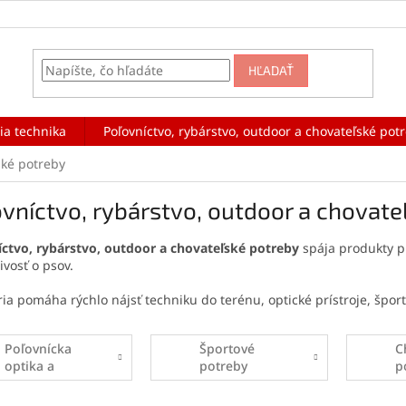
HĽADAŤ
ia technika
Poľovníctvo, rybárstvo, outdoor a chovateľské pot
ské potreby
vníctvo, rybárstvo, outdoor a chovate
íctvo, rybárstvo, outdoor a chovateľské potreby
spája produkty pr
ivosť o psov.
ia pomáha rýchlo nájsť techniku do terénu, optické prístroje, špor
Poľovnícka
Športové
C
optika a
potreby
p
technika