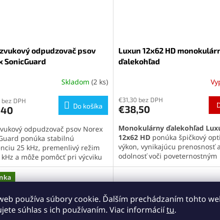
azvukový odpudzovač psov
Luxun 12x62 HD monokulár
x SonicGuard
ďalekohľad
Skladom
(2 ks)
Vy
Priemerné
hodnotenie
€31,30 bez DPH
 bez DPH
produktu
Do košíka
€38,50
,40
je
5,0
Monokulárny ďalekohľad Lux
zvukový odpudzovač psov Norex
z
12x62 HD
ponúka špičkový opt
Guard ponúka stabilnú
5
výkon, vynikajúcu prenosnosť 
enciu 25 kHz, premenlivý režim
hviezdičiek.
odolnosť voči poveternostným
 kHz a môže pomôcť pri výcviku
vplyvom. Vďaka priblíženiu 18x
radení dotieravého psa.
BAK4 s FMC úpravou a plneniu
rovaná LED baterka s blikajúcim
nka
dusíkom zabezpečí čistý a ostr
om, prehľadný displej a
aj v náročných podmienkach.
duché ovládanie jednou rukou z
web používa súbory cookie. Ďalším prechádzaním tohto w
Súčasťou balenia je aj statív a 
robia praktického pomocníka na
ujete súhlas s ich používaním. Viac informácií
tu
.
na mobil, vďaka čomu je ideál
dzky, turistiku, beh či