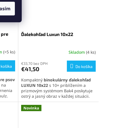
rody.
asím
 pre
Ďalekohľad Luxun 10x22
om
(>5 ks)
Skladom
(4 ks)
€33,70 bez DPH
 košíka
Do košíka
€41,50
pre psov
Kompaktný
binokulárny ďalekohľad
j na
LUXUN 10x22
s 10× priblížením a
ornenia
prizmovým systémom Bak4 poskytuje
pulz.
ostrý a jasný obraz v každej situácii.
sah až
Vďaka vodoodolnej konštrukcii a nízkej
ýdrž
hmotnosti je ideálny na turistiku, šport
Novinka
 pre
a pozorovanie prírody. Kvalitná
nové
viacvrstvová optika zaručuje výbornú
sa a
svetelnosť a kontrast.