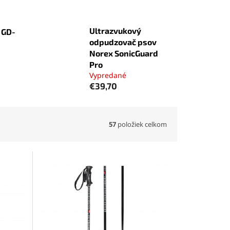
Ultrazvukový
 GD-
odpudzovač psov
Norex SonicGuard
Pro
Vypredané
€39,70
57
položiek celkom