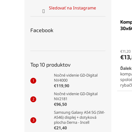
o
u
Sledovať na Instagrame
d
k
u
t
Komp
k
o
30x6
t
v
Facebook
o
Priem
v
hodno
€11,20
produ
€13
je
4,8
Top 10 produktov
Ďalek
z
kompa
5
Nočné videnie GD-Digital
spoloč
hviezd
NV4000
rybač
€119,90
priblí
Nočné videnie GD-Digital
MC
a
NV2181
čistý
€96,50
terén
Samsung Galaxy A54 5G (SM-
poslúž
A546) displej + dotyková
vyrazi
plocha čierna - Incell
€21,40