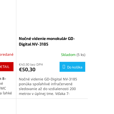
výcvikový obojok pre psa vhodný na
u s
nácvik povelov, privolania a korekciu
ak
správania.
padné
Nočné videnie monokulár GD-
Digital NV-3185
predané
Skladom
(5 ks)
Priemerné
hodnotenie
produktu
€40,90 bez DPH
DETAIL
Do košíka
€50,30
je
5,0
n 8–
Nočné videnie GD-Digital NV-3185
z
né
ponúka spoľahlivé infračervené
5
 FMC
sledovanie až do vzdialenosti 200
hviezdičiek.
a ľahké
metrov v úplnej tme. Vďaka 7-
mpaktný
stupňovému prísvitu, možnosti
a čomu
záznamu videa a odolnosti IP54 je
ovačky.
ideálny do prírody, na stráženie či
nočný lov. Ľahký a kompaktný dizajn