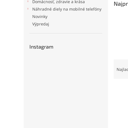
Domácnosť, zdravie a krása
Najpr
Náhradné diely na mobilné telefóny
Novinky
Výpredaj
Instagram
R
a
Najla
d
e
V
n
ý
i
p
e
i
p
s
r
p
o
r
d