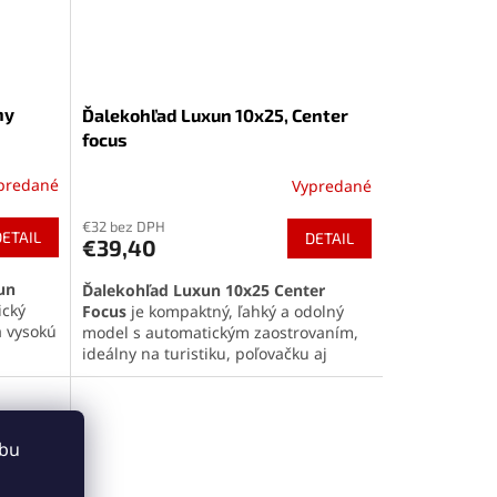
ny
Ďalekohľad Luxun 10x25, Center
focus
predané
Vypredané
Priemerné
hodnotenie
€32 bez DPH
produktu
DETAIL
DETAIL
€39,40
je
5,0
un
Ďalekohľad Luxun 10x25 Center
z
ický
Focus
je kompaktný, ľahký a odolný
5
a vysokú
model s automatickým zaostrovaním,
hviezdičiek.
ideálny na turistiku, poľovačku aj
, optike
cestovanie. Vďaka kvalitným
BAK4
hranolom
a
FMC vrstvám
poskytuje
ý obraz
ostrý a jasný obraz v každom počasí.
Vodeodolná konštrukcia, pohodlný
ebu
držiak
úchop a vrecková veľkosť z neho robia
ny na
spoľahlivého spoločníka do terénu.