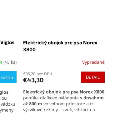
ky.
 Viglos
Elektrický obojok pre psa Norex
X800
om
(>5 ks)
Vypredané
€35,20 bez DPH
DETAIL
 košíka
€43,30
Elektrický obojok pre psa Norex X800
glos
ponúka diaľkové ovládanie
s dosahom
riou
až 800 m
vo voľnom priestore a tri
evádzku
výcvikové režimy – zvuk, vibráciu a
 výmeny
elektrický impulz – s 18 úrovňami
lárnemu
intenzity.
Vodoodolný prijímač IP67
a
nosti
trojfarebná LED identifikácia uľahčujú
hodný na
spozorovanie psa aj za zníženej
viditeľnosti. Ide o manuálne ovládaný
est.