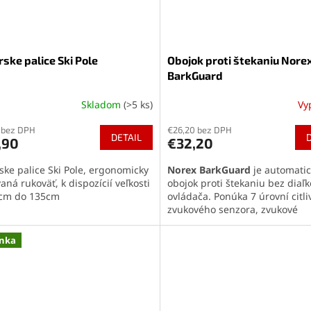
rske palice Ski Pole
Obojok proti štekaniu Nore
BarkGuard
Skladom
(>5 ks)
Vy
erné
Priemerné
tenie
hodnotenie
 bez DPH
€26,20 bez DPH
ktu
produktu
DETAIL
,90
€32,20
je
5,0
rske palice Ski Pole, ergonomicky
Norex BarkGuard
je automatic
z
aná rukoväť, k dispozícií veľkosti
obojok proti štekaniu bez diaľ
5
cm do 135cm
ovládača. Ponúka 7 úrovní citli
ičiek.
hviezdičiek.
zvukového senzora, zvukové
upozornenie, elektrický korekč
impulz a ochranný režim. Nabí
nka
cez USB-C približne 2 hodiny.