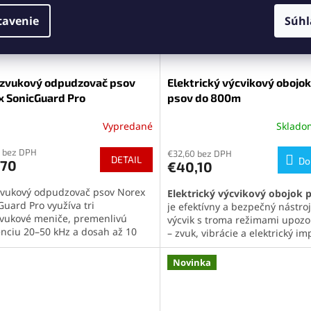
pozorovanie a zachytávanie prí
lovanie. Kompaktné zariadenie je
ené nabíjateľnou 800 mAh
tavenie
Súhl
iou a pohodlným USB-C
aním.
azvukový odpudzovač psov
Elektrický výcvikový obojok
x SonicGuard Pro
psov do 800m
Vypredané
Sklad
Priemerné
hodnotenie
 bez DPH
produktu
€32,60 bez DPH
DETAIL
Do
,70
€40,10
je
5,0
zvukový odpudzovač psov Norex
Elektrický výcvikový obojok 
z
Guard Pro využíva tri
je efektívny a bezpečný nástro
5
zvukové meniče, premenlivú
výcvik s troma režimami upoz
hviezdičiek.
enciu 20–50 kHz a dosah až 10
– zvuk, vibrácie a elektrický im
v. Pomáha pri výcviku,
Ponúka
99 úrovní intenzity
,
do
zovaní nežiaduceho štekania a
800 m
,
vodeodolnosť
a
dlhú v
Novinka
zaní cudzích psov bez fyzického
batérie
, vďaka čomu je ideálny
ktu či elektrického impulzu.
všetky plemená. Mäkké
silikó
 5 funkcií v 1, biele LED svetlo,
hroty
zabezpečujú pohodlie p
cie, zvukový signál a pohodlné