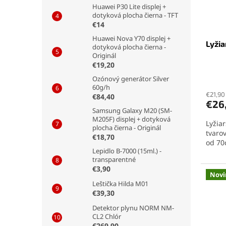
Huawei P30 Lite displej +
dotyková plocha čierna - TFT
€14
Huawei Nova Y70 displej +
Lyžia
dotyková plocha čierna -
Originál
€19,20
Priem
Ozónový generátor Silver
hodno
60g/h
€21,90
produ
€84,40
€26
je
Samsung Galaxy M20 (SM-
5,0
M205F) displej + dotyková
Lyžia
z
plocha čierna - Originál
tvarov
5
€18,70
od 70
hviezd
Lepidlo B-7000 (15ml.) -
transparentné
€3,90
Novi
Leštička Hilda M01
€39,30
Detektor plynu NORM NM-
CL2 Chlór
€269,90