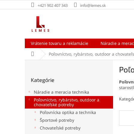
Prejsť
+421 902 407 343
info@lemes.sk
na
obsah
Vrátenie tovaru a reklamácie
Náradie a merac
Domov
Poľovníctvo, rybárstvo, outdoor a chovateľ
B
Poľo
o
Preskočiť
č
Kategórie
kategórie
Poľovn
n
starostl
ý
Náradie a meracia technika
p
Kategór
Poľovníctvo, rybárstvo, outdoor a
a
chovateľské potreby
n
Poľovnícka optika a technika
e
Športové potreby
l
Chovateľské potreby