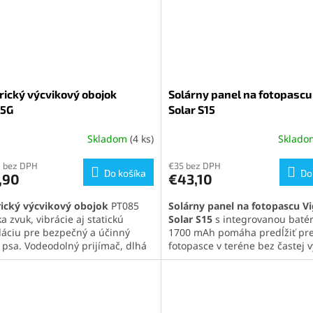
zabraňujú podráždeniu pokož
 nabíjanie.
Garantujeme rýchle a lacné
doručenie!
rický výcvikový obojok
Solárny panel na fotopascu
5G
Solar S15
Skladom
(4 ks)
Sklad
0 bez DPH
€35 bez DPH
Do košíka
Do
,90
€43,10
rický výcvikový obojok
PT085
Solárny panel na fotopascu Vi
 zvuk, vibrácie aj statickú
Solar S15
s integrovanou baté
láciu pre bezpečný a účinný
1700 mAh pomáha predĺžiť pr
k psa. Vodeodolný prijímač, dlhá
fotopasce v teréne bez častej
 batérie a ergonomický ovládač
batérií. Vďaka 6 V výstupu, so
pečujú pohodlné a spoľahlivé
dobíjaniu, ochrane IP56 a mož
vanie v každom prostredí. Vďaka
nabíjania cez 5 V adaptér je v
ti pridať ďalšie prijímače je
dlhodobé monitorovanie zveri,
y aj pre majiteľov viacerých
pozemkov, chát aj odľahlých mi