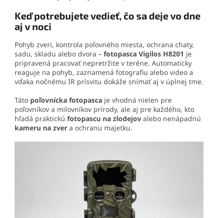
Keď potrebujete vedieť, čo sa deje vo dne
aj v noci
Pohyb zveri, kontrola poľovného miesta, ochrana chaty,
sadu, skladu alebo dvora –
fotopasca Vigilos H8201
je
pripravená pracovať nepretržite v teréne. Automaticky
reaguje na pohyb, zaznamená fotografiu alebo video a
vďaka nočnému IR prísvitu dokáže snímať aj v úplnej tme.
Táto
poľovnícka fotopasca
je vhodná nielen pre
poľovníkov a milovníkov prírody, ale aj pre každého, kto
hľadá praktickú
fotopascu na zlodejov
alebo nenápadnú
kameru na zver
a ochranu majetku.