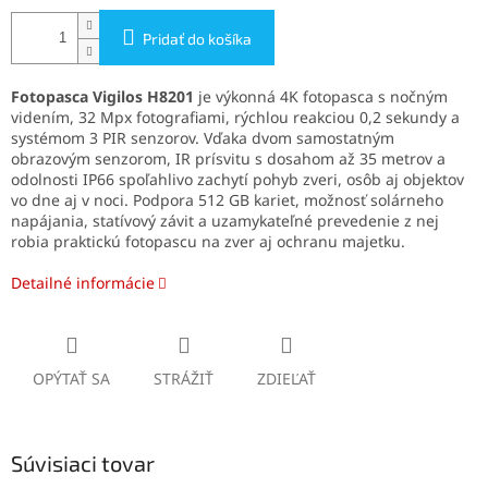
Pridať do košíka
Fotopasca Vigilos H8201
je výkonná 4K fotopasca s nočným
videním, 32 Mpx fotografiami, rýchlou reakciou 0,2 sekundy a
systémom 3 PIR senzorov. Vďaka dvom samostatným
obrazovým senzorom, IR prísvitu s dosahom až 35 metrov a
odolnosti IP66 spoľahlivo zachytí pohyb zveri, osôb aj objektov
vo dne aj v noci. Podpora 512 GB kariet, možnosť solárneho
napájania, statívový závit a uzamykateľné prevedenie z nej
robia praktickú fotopascu na zver aj ochranu majetku.
Detailné informácie
OPÝTAŤ SA
STRÁŽIŤ
ZDIEĽAŤ
Súvisiaci tovar