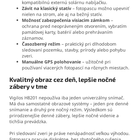
kompatibilnú externú solárnu nabíjačku.
Závit na klasický statív
– fotopascu možno upevniť
nielen na strom, ale aj na bežný statív.
Možnosť zabezpečenia visiacim zámkom
–
ochrana pred neoprávneným otvorením, vybratím
pamäťovej karty, batérií alebo prehrávaním
záznamov.
Časozberný režim
– praktický pri dlhodobom
sledovaní pozemku, stavby, prírody alebo pohybu
zveri.
Manuálne GPS polohovanie
– užitočné pri
používaní viacerých fotopascí na rôznych miestach.
Kvalitný obraz cez deň, lepšie nočné
zábery v tme
Vigilos H8201 nepoužíva iba jeden univerzálny snímač.
Má dva samostatné obrazové systémy – jeden pre denné
snímanie a druhý pre nočný režim. Výsledkom sú
prirodzenejšie denné zábery, lepšie nočné videnie a
tichšia prevádzka.
Pri sledovaní zveri je práve nenápadnosť veľkou výhodou.
Fotopasca pracuje diskrétne, bez zbytočného rušenia