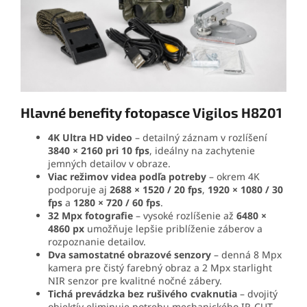
Hlavné benefity fotopasce Vigilos H8201
4K Ultra HD video
– detailný záznam v rozlíšení
3840 × 2160 pri 10 fps
, ideálny na zachytenie
jemných detailov v obraze.
Viac režimov videa podľa potreby
– okrem 4K
podporuje aj
2688 × 1520 / 20 fps
,
1920 × 1080 / 30
fps
a
1280 × 720 / 60 fps
.
32 Mpx fotografie
– vysoké rozlíšenie až
6480 ×
4860 px
umožňuje lepšie priblíženie záberov a
rozpoznanie detailov.
Dva samostatné obrazové senzory
– denná 8 Mpx
kamera pre čistý farebný obraz a 2 Mpx starlight
NIR senzor pre kvalitné nočné zábery.
Tichá prevádzka bez rušivého cvaknutia
– dvojitý
objektív eliminuje potrebu mechanického IR-CUT