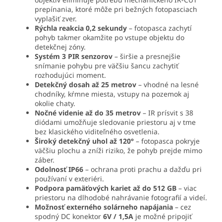
prepínania, ktoré môže pri bežných fotopasciach
vyplašiť zver.
Rýchla reakcia 0,2 sekundy
– fotopasca zachytí
pohyb takmer okamžite po vstupe objektu do
detekčnej zóny.
Systém 3 PIR senzorov
– širšie a presnejšie
snímanie pohybu pre väčšiu šancu zachytiť
rozhodujúci moment.
Detekčný dosah až 25 metrov
– vhodné na lesné
chodníky, kŕmne miesta, vstupy na pozemok aj
okolie chaty.
Nočné videnie až do 35 metrov
– IR prísvit s 38
diódami umožňuje sledovanie priestoru aj v tme
bez klasického viditeľného osvetlenia.
Široký detekčný uhol až 120°
– fotopasca pokryje
väčšiu plochu a zníži riziko, že pohyb prejde mimo
záber.
Odolnosť IP66
– ochrana proti prachu a dažďu pri
používaní v exteriéri.
Podpora pamäťových kariet až do 512 GB
– viac
priestoru na dlhodobé nahrávanie fotografií a videí.
Možnosť externého solárneho napájania
– cez
spodný DC konektor
6V / 1,5A
je možné pripojiť