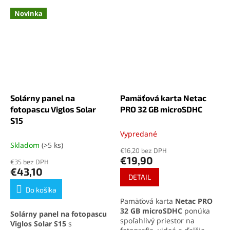
Novinka
Solárny panel na
Pamäťová karta Netac
fotopascu Viglos Solar
PRO 32 GB microSDHC
S15
Vypredané
Skladom
(>5 ks)
€16,20 bez DPH
€19,90
€35 bez DPH
€43,10
DETAIL
Do košíka
Pamäťová karta
Netac PRO
32 GB microSDHC
ponúka
Solárny panel na fotopascu
spoľahlivý priestor na
Viglos Solar S15
s