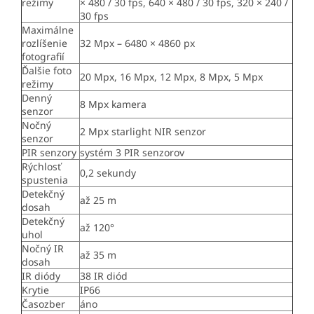
režimy
× 480 / 30 fps, 640 × 480 / 30 fps, 320 × 240 /
30 fps
Maximálne
rozlíšenie
32 Mpx – 6480 × 4860 px
fotografií
Ďalšie foto
20 Mpx, 16 Mpx, 12 Mpx, 8 Mpx, 5 Mpx
režimy
Denný
8 Mpx kamera
senzor
Nočný
2 Mpx starlight NIR senzor
senzor
PIR senzory
systém 3 PIR senzorov
Rýchlosť
0,2 sekundy
spustenia
Detekčný
až 25 m
dosah
Detekčný
až 120°
uhol
Nočný IR
až 35 m
dosah
IR diódy
38 IR diód
Krytie
IP66
Časozber
áno