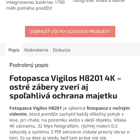
fotografie, videá a ďalšie
integrovanou batériou 1700
dáta v zariadeniach
mAh pomáha predĺžiť
podporujúcich formát
prevádzku fotopasce v
microSDHC. Vďaka
teréne bez častej výmeny
označeniu
Class 10, U1, A1 a
batérií. Vďaka 6 V výstupu,
UHS-I
je vhodná na bežné
solárnemu dobíjaniu,
ZOBRAZIŤ VŠETKY SÚVISIACE PRODUKTY
nahrávanie a každodenné
ochrane IP56 a možnosti
používanie vo fotopasciach,
nabíjania cez 5 V adaptér je
nočných videniach,
vhodný na dlhodobé
Popis
Hodnotenie
Diskusia
autokamerách aj ďalšej
monitorovanie zveri,
elektronike. Praktická
pozemkov, chát aj odľahlých
Podrobný popis
kapacita
32 GB
predstavuje
miest. Tenké a ľahké
výbornú voľbu pre
prevedenie spolu s
Fotopasca Vigilos H8201 4K –
zákazníkov, ktorí chcú mať
montážou na strom alebo
zariadenie pripravené na
ostré zábery zveri aj
držiak umožňuje
používanie ihneď.
jednoduché a nenápadné
spoľahlivá ochrana majetku
použitie priamo v prírode.
Fotopasca Vigilos H8201
je výkonná
fotopasca s nočným
videním
, ktorá pomôže zachytiť každý dôležitý pohyb v
lese, pri chate, na pozemku alebo v okolí objektu. Vďaka
4K záznamu, 32 Mpx fotografiám, rýchlej reakcii 0,2
sekundy a systému 3 PIR senzorov získate presný obraz o
tom, čo sa deje aj vtedy, keď tam práve nie ste.