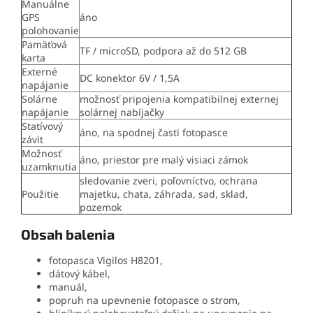
Manuálne
GPS
áno
polohovanie
Pamäťová
TF / microSD, podpora až do 512 GB
karta
Externé
DC konektor 6V / 1,5A
napájanie
Solárne
možnosť pripojenia kompatibilnej externej
napájanie
solárnej nabíjačky
Statívový
áno, na spodnej časti fotopasce
závit
Možnosť
áno, priestor pre malý visiaci zámok
uzamknutia
sledovanie zveri, poľovníctvo, ochrana
Použitie
majetku, chata, záhrada, sad, sklad,
pozemok
Obsah balenia
fotopasca Vigilos H8201,
dátový kábel,
manuál,
popruh na upevnenie fotopasce o strom,