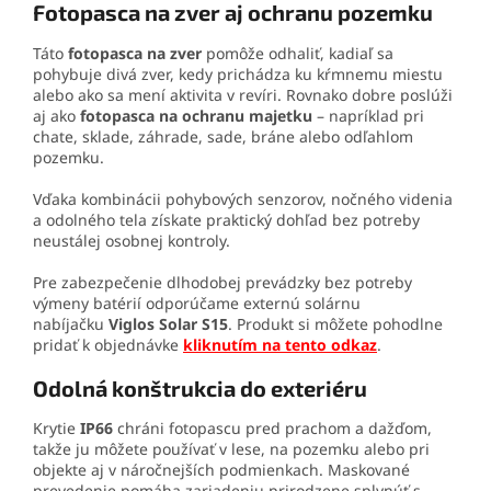
Fotopasca na zver aj ochranu pozemku
Táto
fotopasca na zver
pomôže odhaliť, kadiaľ sa
pohybuje divá zver, kedy prichádza ku kŕmnemu miestu
alebo ako sa mení aktivita v revíri. Rovnako dobre poslúži
aj ako
fotopasca na ochranu majetku
– napríklad pri
chate, sklade, záhrade, sade, bráne alebo odľahlom
pozemku.
Vďaka kombinácii pohybových senzorov, nočného videnia
a odolného tela získate praktický dohľad bez potreby
neustálej osobnej kontroly.
Pre zabezpečenie dlhodobej prevádzky bez potreby
výmeny batérií odporúčame externú solárnu
nabíjačku
Viglos Solar S15
. Produkt si môžete pohodlne
pridať k objednávke
kliknutím na tento odkaz
.
Odolná konštrukcia do exteriéru
Krytie
IP66
chráni fotopascu pred prachom a dažďom,
takže ju môžete používať v lese, na pozemku alebo pri
objekte aj v náročnejších podmienkach. Maskované
prevedenie pomáha zariadeniu prirodzene splynúť s