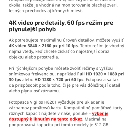
okolia, takže je vhodná na monitorovanie plachej zveri,
lesných prechodov aj kŕmnych miest.
4K video pre detaily, 60 fps režim pre
plynulejší pohyb
Ak potrebujete maximálnu úroveň detailov, môžete využiť
4K video 3840 × 2160 px pri 10 fps
. Tento režim je vhodný
najmä vtedy, keď chcete získať čo najostrejší obraz
objektu alebo prostredia.
Pri rýchlejšom pohybe môžete zvoliť režimy s vyššou
snímkovou frekvenciou, napríklad
Full HD 1920 × 1080 pri
30 fps
alebo
HD 1280 × 720 pri 60 fps
. Fotopasca sa tak
dá prispôsobiť podľa toho, či je pre vás dôležitejší detail
alebo plynulosť záznamu.
Fotopasca Vigilos H8201 vyžaduje pre ukladanie
záznamov pamäťovú kartu. Kompatibilné pamäťové karty
rôznych kapacít nájdete v našej ponuke –
výber je
dostupný kliknutím na tento odkaz
. Maximálna
podporovaná kapacita pri tomto modely je 512 GB.