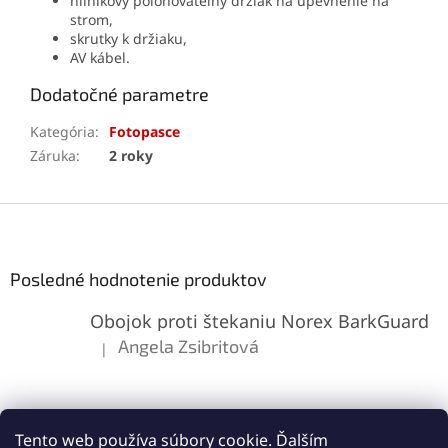
hliníkový polohovateľný držiak na upevnenie na
strom,
skrutky k držiaku,
AV kábel.
Dodatočné parametre
Kategória
:
Fotopasce
Záruka
:
2 roky
Z
á
p
ä
Posledné hodnotenie produktov
t
Obojok proti štekaniu Norex BarkGuard
i
e
Angela Zsibritová
|
Hodnotenie produktu je 5 z 5 hviezdičiek.
Tento web používa súbory cookie. Ďalším