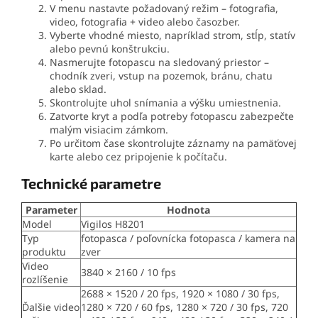
V menu nastavte požadovaný režim – fotografia,
video, fotografia + video alebo časozber.
Vyberte vhodné miesto, napríklad strom, stĺp, statív
alebo pevnú konštrukciu.
Nasmerujte fotopascu na sledovaný priestor –
chodník zveri, vstup na pozemok, bránu, chatu
alebo sklad.
Skontrolujte uhol snímania a výšku umiestnenia.
Zatvorte kryt a podľa potreby fotopascu zabezpečte
malým visiacim zámkom.
Po určitom čase skontrolujte záznamy na pamäťovej
karte alebo cez pripojenie k počítaču.
Technické parametre
Parameter
Hodnota
Model
Vigilos H8201
Typ
fotopasca / poľovnícka fotopasca / kamera na
produktu
zver
Video
3840 × 2160 / 10 fps
rozlíšenie
2688 × 1520 / 20 fps, 1920 × 1080 / 30 fps,
Ďalšie video
1280 × 720 / 60 fps, 1280 × 720 / 30 fps, 720