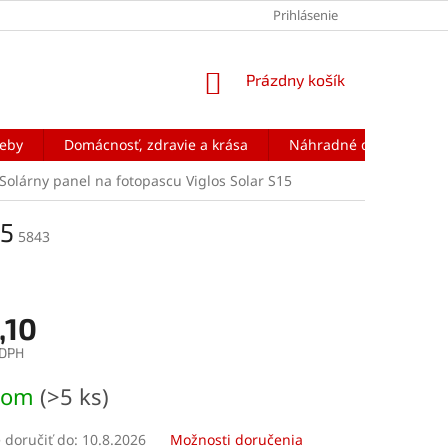
Prihlásenie
NÁKUPNÝ
Prázdny košík
KOŠÍK
reby
Domácnosť, zdravie a krása
Náhradné diely na mobi
Solárny panel na fotopascu Viglos Solar S15
15
5843
,10
 DPH
ová
dom
(>5 ks)
doručiť do:
10.8.2026
Možnosti doručenia