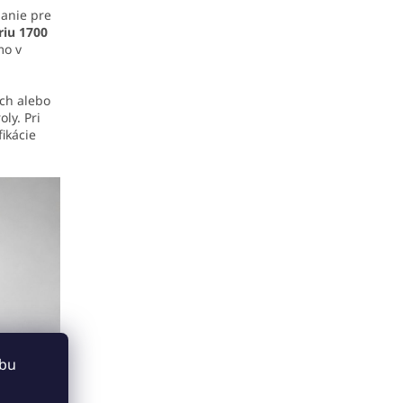
janie pre
riu 1700
mo v
och alebo
ly. Pri
ikácie
ebu