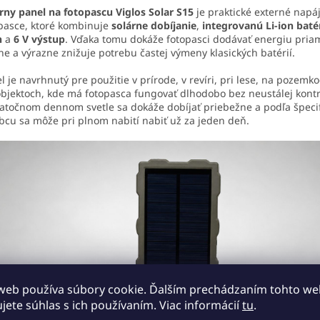
rny panel na fotopascu Viglos Solar S15
je praktické externé napá
pasce, ktoré kombinuje
solárne dobíjanie
,
integrovanú Li-ion baté
h
a
6 V výstup
. Vďaka tomu dokáže fotopasci dodávať energiu pria
ne a výrazne znižuje potrebu častej výmeny klasických batérií.
l je navrhnutý pre použitie v prírode, v revíri, pri lese, na pozemk
objektoch, kde má fotopasca fungovať dlhodobo bez neustálej kontro
atočnom dennom svetle sa dokáže dobíjať priebežne a podľa špecif
bcu sa môže pri plnom nabití nabiť už za jeden deň.
web používa súbory cookie. Ďalším prechádzaním tohto w
ujete súhlas s ich používaním. Viac informácií
tu
.