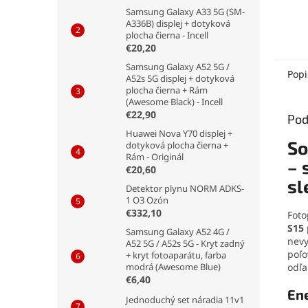
sekun
Samsung Galaxy A33 5G (SM-
pohyb
A336B) displej + dotyková
vhodn
plocha čierna - Incell
zver, 
€20,20
zaria
Samsung Galaxy A52 5G /
chaty
Popi
A52s 5G displej + dotyková
pozem
plocha čierna + Rám
na st
(Awesome Black) - Incell
micro
€22,90
Pod
GB, m
Huawei Nova Y70 displej +
visia
So
dotyková plocha čierna +
napáj
Rám - Originál
6 V / 
– 
€20,60
sl
Detektor plynu NORM ADKS-
1 O3 Ozón
€332,10
Foto
S15
Samsung Galaxy A52 4G /
nevy
A52 5G / A52s 5G - Kryt zadný
poľo
+ kryt fotoaparátu, farba
odľa
modrá (Awesome Blue)
€6,40
Ene
Jednoduchý set náradia 11v1