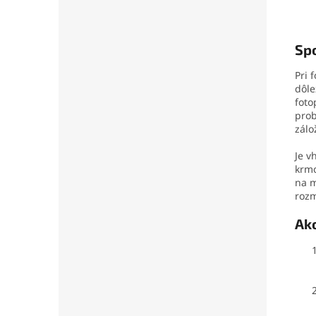
Spo
Pri 
dôle
foto
prob
zálo
Je v
krmo
na m
rozm
Ako