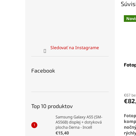
Súvis
Novi
Sledovať na Instagrame
Foto
Facebook
€67 b
€82
Top 10 produktov
Fotop
Samsung Galaxy A55 (SM-
kompa
A556B) displej + dotyková
nočný
plocha čierna - Incell
€15,40
rýchl