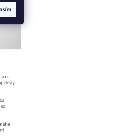
asím
ascu.
j vtedy,
aka
bez
omáha
pri