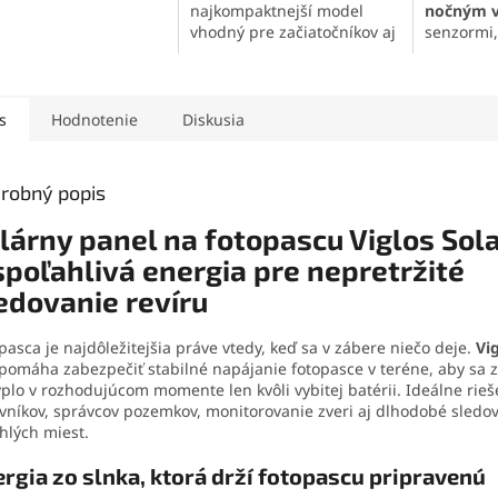
dy a detekciou
najkompaktnejší model
nočným v
u do 15 metrov.
Je
vhodný pre začiatočníkov aj
senzormi
á ako fotopasca na
nenápadné sledovanie.
metrov a 
kamera do lesa aj
Ponúka
fotky do 8 Mpx
,
Je vhodná
denie na ochranu
Full HD video
,
30 IR LED
zveri, och
, záhrady, skladu alebo
svetiel
pre nočné videnie a
záhrady,
s
Hodnotenie
Diskusia
ku. Ponúka uchytenie
jednoduché ovládanie bez
hospodárs
rom aj statív, podporu
nastavovania
. Vďaka
krytiu
pričom po
SD kariet až do 512
IP65
a napájaniu na batérie
do 32 Mp
robný popis
ožnosť uzamknutia
alebo externý zdroj
microSD k
cim zámkom a externé
spoľahlivo funguje v teréne
GB. Vďaka
lárny panel na fotopascu Viglos Sola
anie cez DC konektor
aj v zlom počasí.
uchytenia
1,5 A.
spoľahlivá energia pre nepretržité
hliníkový 
klasický s
edovanie revíru
externého
napájania 
pasca je najdôležitejšia práve vtedy, keď sa v zábere niečo deje.
Vi
dlhodobo
pomáha zabezpečiť stabilné napájanie fotopasce v teréne, aby sa 
teréne.
plo v rozhodujúcom momente len kvôli vybitej batérii. Ideálne rieš
vníkov, správcov pozemkov, monitorovanie zveri aj dlhodobé sledo
hlých miest.
rgia zo slnka, ktorá drží fotopascu pripravenú