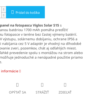
Pridať do košíka
panel na fotopascu Viglos Solar S15
s
vanou batériou 1700 mAh pomáha predĺžiť
u fotopasce v teréne bez častej výmeny batérií.
V výstupu, solárnemu dobíjaniu, ochrane IP56 a
 nabíjania cez 5 V adaptér je vhodný na dlhodobé
vanie zveri, pozemkov, chát aj odľahlých miest.
 ľahké prevedenie spolu s montážou na strom alebo
umožňuje jednoduché a nenápadné použitie priamo
e.
 informácie
OPÝTAŤ SA
STRÁŽIŤ
ZDIEĽAŤ