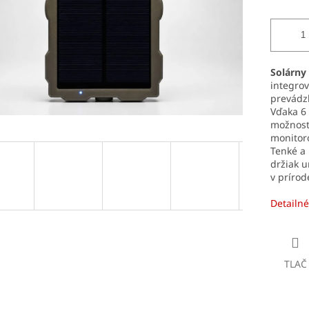
Solárny 
integro
prevádzk
Vďaka 6 
možnosti
monitoro
Tenké a
držiak 
v prírod
Detailné
TLAČ