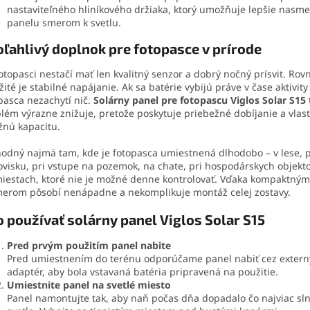
nastaviteľného hliníkového držiaka, ktorý umožňuje lepšie nasm
panelu smerom k svetlu.
ľahlivý doplnok pre fotopasce v prírode
fotopasci nestačí mať len kvalitný senzor a dobrý nočný prísvit. Rov
žité je stabilné napájanie. Ak sa batérie vybijú práve v čase aktivity 
pasca nezachytí nič.
Solárny panel pre fotopascu Viglos Solar S15
lém výrazne znižuje, pretože poskytuje priebežné dobíjanie a vlas
žnú kapacitu.
hodný najmä tam, kde je fotopasca umiestnená dlhodobo – v lese, p
visku, pri vstupe na pozemok, na chate, pri hospodárskych objekt
iestach, ktoré nie je možné denne kontrolovať. Vďaka kompaktným
erom pôsobí nenápadne a nekomplikuje montáž celej zostavy.
 používať solárny panel Viglos Solar S15
Pred prvým použitím panel nabite
Pred umiestnením do terénu odporúčame panel nabiť cez extern
adaptér, aby bola vstavaná batéria pripravená na použitie.
Umiestnite panel na svetlé miesto
Panel namontujte tak, aby naň počas dňa dopadalo čo najviac s