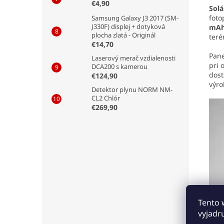
€4,90
Solá
foto
Samsung Galaxy J3 2017 (SM-
J330F) displej + dotyková
mA
plocha zlatá - Originál
teré
€14,70
Pane
Laserový merač vzdialenosti
pri 
DCA200 s kamerou
dost
€124,90
výro
Detektor plynu NORM NM-
CL2 Chlór
€269,90
Tento 
vyjadr