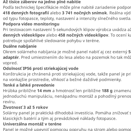
Až tisíce záberov na jedno plné nabitie
Podľa technickej špecifikácie môže plne nabité zariadenie podpor
418 denných fotografií
alebo
3 741 nočných snímok
. Reálna výd
od typu fotopasce, teploty, nastavení a intenzity slnečného svetla
Podpora video monitoringu
Pri testovacom nastavení 5-sekundových klipov výrobca uvádza a
denných videoklipov
alebo
458 nočných videoklipov
. To ocení k
potrebuje spoľahlivé sledovanie pohybu v teréne.
Duálne nabíjanie
Okrem solárneho nabíjania je možné panel nabiť aj cez externý
5
adaptér
. Pred umiestnením do lesa alebo na pozemok ho tak môž
vopred.
Odolnosť IP56 proti striekajúcej vode
Konštrukcia je chránená proti striekajúcej vode, takže panel je p
na vonkajšie prostredie, vlhkosť a bežné daždivé podmienky.
Tenké a ľahké prevedenie
Hrúbka približne
14 mm
a hmotnosť len približne
188 g
znamena
jednoduchú manipuláciu, nenápadnu montáž a pohodlný prenos
revíru.
Životnosť 3 až 5 rokov
Solárny panel je praktická dlhodobá investícia. Pomáha znižovať
klasických batérií a tým aj prevádzkové náklady fotopasce.
Univerzálna montáž v teréne
Panel je možné upevniť pomocou popruhu na strom alebo pomo