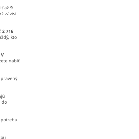
iť až
9
rž závisí
.
ž
2 716
aždý, kto
 V
ete nabiť
ripravený
jú
 do
 spotrebu
cou