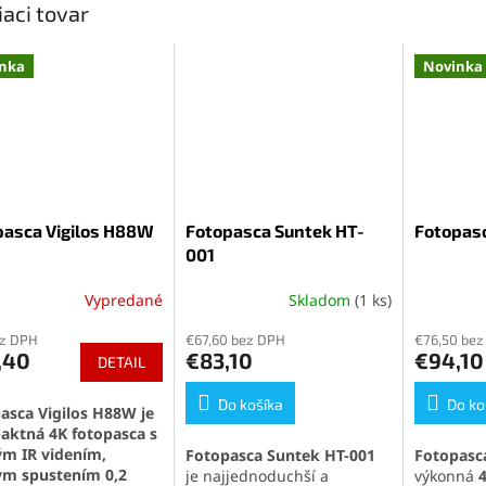
iaci tovar
nka
Novinka
pasca Vigilos H88W
Fotopasca Suntek HT-
Fotopasc
001
Vypredané
Skladom
(1 ks)
Priemerné
hodnotenie
ez DPH
€67,60 bez DPH
€76,50 bez
produktu
,40
€83,10
€94,10
DETAIL
je
4,5
z
Do košíka
Do ko
asca Vigilos H88W je
5
ktná 4K fotopasca s
hviezdičiek.
m IR videním,
Fotopasca Suntek HT-001
Fotopasca
ym spustením 0,2
je najjednoduchší a
výkonná
4