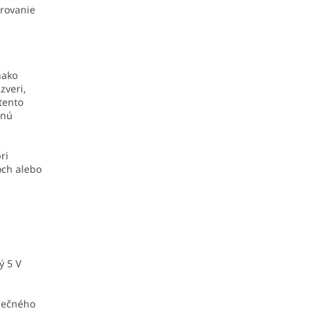
erovanie
nako
zveri,
tento
tnú
ri
och alebo
ý 5 V
lnečného