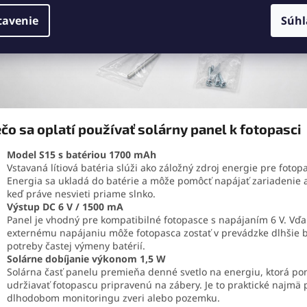
tavenie
Súhl
čo sa oplatí používať solárny panel k fotopasci
Model S15 s batériou 1700 mAh
Vstavaná lítiová batéria slúži ako záložný zdroj energie pre fotop
Energia sa ukladá do batérie a môže pomôcť napájať zariadenie a
keď práve nesvieti priame slnko.
Výstup DC 6 V / 1500 mA
Panel je vhodný pre kompatibilné fotopasce s napájaním 6 V. Vď
externému napájaniu môže fotopasca zostať v prevádzke dlhšie 
potreby častej výmeny batérií.
Solárne dobíjanie výkonom 1,5 W
Solárna časť panelu premieňa denné svetlo na energiu, ktorá p
udržiavať fotopascu pripravenú na zábery. Je to praktické najmä 
dlhodobom monitoringu zveri alebo pozemku.