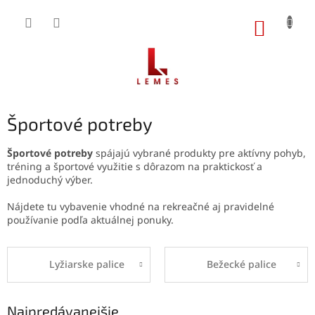
Prejsť
na
NÁKUP
obsah
KOŠÍK
Športové potreby
Športové potreby
spájajú vybrané produkty pre aktívny pohyb,
tréning a športové využitie s dôrazom na praktickosť a
jednoduchý výber.
Nájdete tu vybavenie vhodné na rekreačné aj pravidelné
používanie podľa aktuálnej ponuky.
Lyžiarske palice
Bežecké palice
Najpredávanejšie