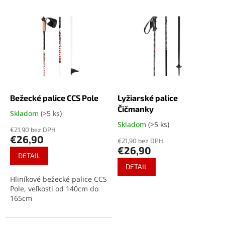
V
n
ý
i
p
e
i
p
s
r
p
o
r
d
o
u
d
k
Bežecké palice CCS Pole
Lyžiarské palice
u
t
Čičmanky
Skladom
(>5 ks)
Priemerné
k
o
hodnotenie
Skladom
(>5 ks)
Priemerné
t
€21,90 bez DPH
v
produktu
hodnotenie
€26,90
o
€21,90 bez DPH
je
produktu
€26,90
v
5,0
je
DETAIL
z
4,5
DETAIL
5
z
Hliníkové bežecké palice CCS
hviezdičiek.
5
Pole, veľkosti od 140cm do
hviezdičiek.
165cm