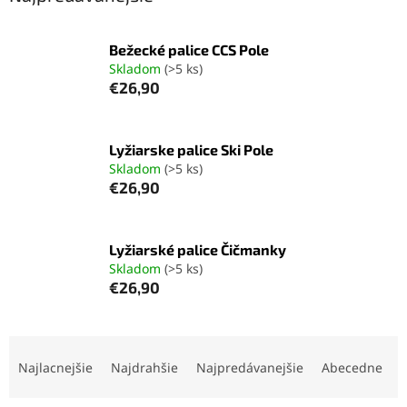
Bežecké palice CCS Pole
Skladom
(>5 ks)
€26,90
Lyžiarske palice Ski Pole
Skladom
(>5 ks)
€26,90
Lyžiarské palice Čičmanky
Skladom
(>5 ks)
€26,90
R
a
Najlacnejšie
Najdrahšie
Najpredávanejšie
Abecedne
d
e