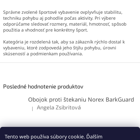
v
l
Správne zvolené športové vybavenie ovplyvňuje stabilitu,
á
techniku pohybu aj pohodlie počas aktivity. Pri výbere
d
odporúčame sledovať rozmery, materiál, hmotnosť, spôsob
a
použitia a vhodnosť pre konkrétny šport.
c
i
Kategória je rozdelená tak, aby sa zákazník rýchlo dostal k
e
vybaveniu, ktoré zodpovedá jeho štýlu pohybu, úrovni
p
skúseností a podmienkam používania.
r
v
Z
k
á
y
p
v
ä
Posledné hodnotenie produktov
ý
t
p
Obojok proti štekaniu Norex BarkGuard
i
i
s
e
Angela Zsibritová
|
Hodnotenie produktu je 5 z 5 hviezdičiek.
u
Tento web používa súbory cookie. Ďalším