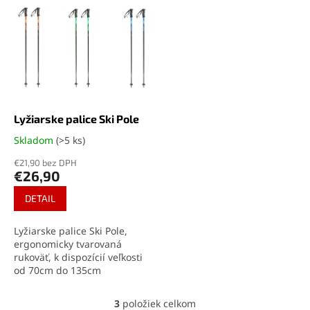
Lyžiarske palice Ski Pole
Skladom
(>5 ks)
Priemerné
hodnotenie
€21,90 bez DPH
produktu
€26,90
je
5,0
DETAIL
z
5
Lyžiarske palice Ski Pole,
hviezdičiek.
ergonomicky tvarovaná
rukoväť, k dispozícií veľkosti
od 70cm do 135cm
3
položiek celkom
O