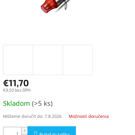
€11,70
€9,50 bez DPH
Jednotková
Skladom
(>5 ks)
cena:
Môžeme doručiť do:
7.8.2026
Možnosti doručenia
Pridať do košíka