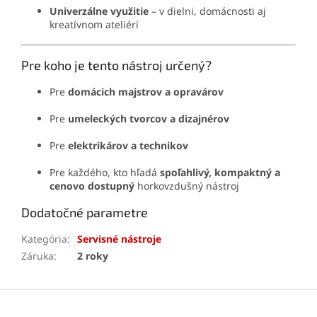
Univerzálne využitie
– v dielni, domácnosti aj
kreatívnom ateliéri
Pre koho je tento nástroj určený?
Pre
domácich majstrov a opravárov
Pre
umeleckých tvorcov a dizajnérov
Pre
elektrikárov a technikov
Pre každého, kto hľadá
spoľahlivý, kompaktný a
cenovo dostupný
horkovzdušný nástroj
Dodatočné parametre
Kategória
:
Servisné nástroje
Záruka
:
2 roky
Z
á