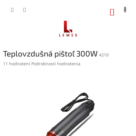
Prejsť
na
NÁKUP
obsah
KOŠÍK
Teplovzdušná pištoľ 300W
4210
Priemerné
11 hodnotení
Podrobnosti hodnotenia
hodnotenie
produktu
je
4,8
z
5
hviezdičiek.