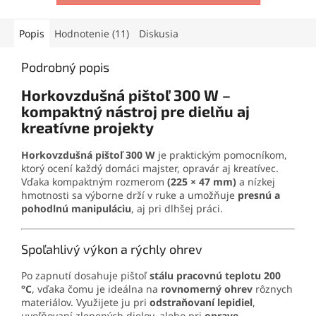
Vďaka
presnej aplikácii
je
ponúka pevnosť a zároveň
ideálne aj pre detailné a
chráni zariadenia pred
precízne práce.
poškriabaním. S
rozpätím
Popis
Hodnotenie (11)
Diskusia
do 15 mm
a kompaktnými
rozmermi je ideálna do
Podrobný popis
každej servisnej výbavy.
Horkovzdušná pištoľ 300 W –
kompaktný nástroj pre dielňu aj
kreatívne projekty
Horkovzdušná pištoľ 300 W
je praktickým pomocníkom,
ktorý ocení každý domáci majster, opravár aj kreatívec.
Vďaka kompaktným rozmerom
(225 × 47 mm)
a nízkej
hmotnosti sa výborne drží v ruke a umožňuje
presnú a
pohodlnú manipuláciu
, aj pri dlhšej práci.
Spoľahlivý výkon a rýchly ohrev
Po zapnutí dosahuje pištoľ
stálu pracovnú teplotu 200
°C
, vďaka čomu je ideálna na
rovnomerný ohrev
rôznych
materiálov. Využijete ju pri
odstraňovaní lepidiel
,
uvoľňovaní zlepených dielov, alebo pri
oprave