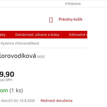
Prihlásenie
NÁKUPNÝ
Prázdny košík
KOŠÍK
reby
Domácnosť, zdravie a krása
Náhradné diely na mobi
Kyselina chlorovodíková
lorovodíková
5692
9,90
 bez DPH
ová
dom
(1 ks)
doručiť do:
10.8.2026
Možnosti doručenia