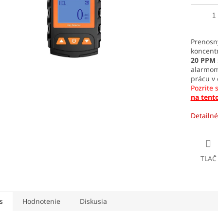
Prenosn
koncent
20 PPM
alarmom
prácu v
Pozrite 
na tent
Detailné
TLAČ
s
Hodnotenie
Diskusia