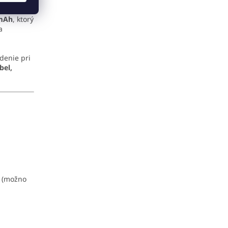
 mAh
, ktorý
a
adenie pri
bel,
(možno