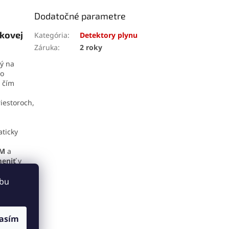
Dodatočné parametre
kovej
Kategória
:
Detektory plynu
Záruka
:
2 roky
ný na
to
, čím
riestoroch,
ticky
PM
a
eniť
v
ebu
prachu a
očných
na
asím
uláciu