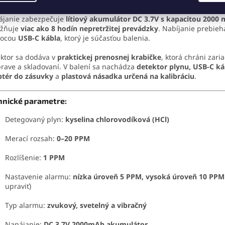
ájanie zabezpečuje
lítiový akumulátor DC 3.7V s kapacitou 2000
žňuje
viac ako 8 hodín nepretržitej prevádzky
. Nabíjanie prebieh
ocou
USB-C kábla
, ktorý je súčasťou balenia.
ktor sa dodáva v
praktickej prenosnej krabičke
, ktorá chráni zari
rave a skladovaní. V balení sa nachádza
detektor plynu, USB-C ká
ptér do zásuvky
a
plastová násadka určená na kalibráciu
.
hnické parametre:
Detegovaný plyn:
kyselina chlorovodíková (HCl)
Merací rozsah:
0–20 PPM
Rozlíšenie:
1 PPM
Nastavenie alarmu:
nízka úroveň 5 PPM, vysoká úroveň 10 PPM
upraviť)
Typ alarmu:
zvukový, svetelný a vibračný
Napájanie:
DC 3.7V 2000mAh akumulátor