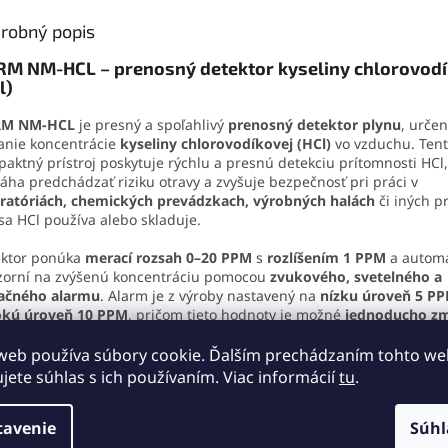
robný popis
M NM-HCL – prenosný detektor kyseliny chlorovodí
l)
M NM-HCL
je presný a spoľahlivý
prenosný detektor plynu
, urče
nie koncentrácie
kyseliny chlorovodíkovej (HCl)
vo vzduchu. Ten
aktný prístroj poskytuje rýchlu a presnú detekciu prítomnosti HCl
ha predchádzať riziku otravy a zvyšuje bezpečnosť pri práci v
ratóriách, chemických prevádzkach, výrobných halách
či iných p
sa HCl používa alebo skladuje.
ektor ponúka
merací rozsah 0–20 PPM
s
rozlíšením 1 PPM
a automa
orní na zvýšenú koncentráciu pomocou
zvukového, svetelného a
račného alarmu
. Alarm je z výroby nastavený na
nízku úroveň 5 P
okú úroveň 10 PPM
, pričom tieto hodnoty je možné
jednoducho zm
aveniach zariadenia podľa potreby.
web používa súbory cookie. Ďalším prechádzaním tohto w
stná konštrukcia detektora zaručuje
vysokú odolnosť voči vode, 
ujete súhlas s ich používaním. Viac informácií
tu
.
hanickému poškodeniu
, čo umožňuje spoľahlivé použitie aj v nár
ovných podmienkach. Na zadnej strane sa nachádza
kovový klip
tavenie
Súhl
tenie prístroja k
opasku, odevu alebo výstroji
, čo uľahčuje manip
s práce.