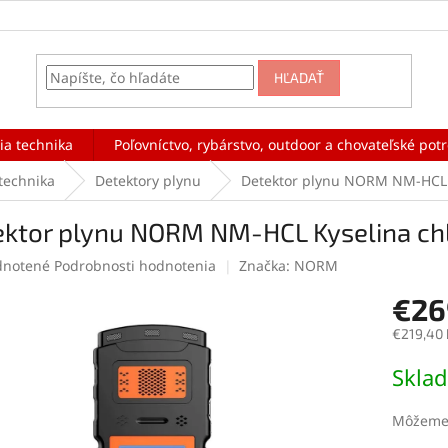
HĽADAŤ
ia technika
Poľovníctvo, rybárstvo, outdoor a chovateľské pot
technika
Detektory plynu
Detektor plynu NORM NM-HCL 
ektor plynu NORM NM-HCL Kyselina ch
rné
notené
Podrobnosti hodnotenia
Značka:
NORM
enie
€26
tu
€219,40
Jednotk
Skla
cena:
čiek.
Môžeme 