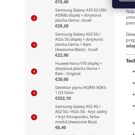
€15,40
Samsung Galaxy A33 5G (SM-
Nap
A336B) displej + dotyková
umo
plocha čierna - Incell
pom
€20,20
Samsung Galaxy A52 5G /
Dete
A52s 5G displej + dotyková
prep
plocha čierna + Rám
ada
(Awesome Black) - Incell
€22,90
Tec
Huawei Nova Y70 displej +
dotyková plocha čierna +
Rám - Originál
€20,60
Detektor plynu NORM ADKS-
1 O3 Ozón
€332,10
Samsung Galaxy A52 4G /
A52 5G / A52s 5G - Kryt zadný
+ kryt fotoaparátu, farba
modrá (Awesome Blue)
€6,40