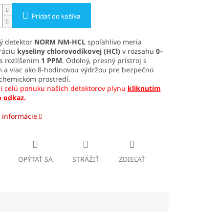
Pridať do košíka
ý detektor
NORM NM-HCL
spoľahlivo meria
ráciu
kyseliny chlorovodíkovej (HCl)
v rozsahu
0–
s rozlíšením
1 PPM
. Odolný, presný prístroj s
 a viac ako 8-hodinovou výdržou pre bezpečnú
 chemickom prostredí.
si celú ponuku našich detektorov plynu
kliknutím
o odkaz
.
 informácie
OPÝTAŤ SA
STRÁŽIŤ
ZDIEĽAŤ