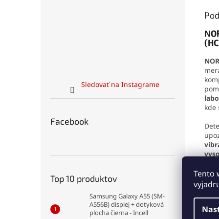
Pod
NOR
(HC
NOR
mera
komp
Sledovať na Instagrame
pomá
labo
kde 
Facebook
Det
upoz
vib
vys
nast
Tento 
Top 10 produktov
Robu
vyjadr
mec
Samsung Galaxy A55 (SM-
prac
A556B) displej + dotyková
Nas
uchy
plocha čierna - Incell
poča