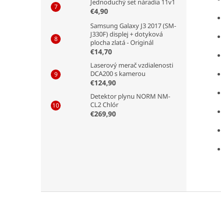
Jednoduchý set náradia 11v1
€4,90
Samsung Galaxy J3 2017 (SM-
J330F) displej + dotyková
plocha zlatá - Originál
€14,70
Laserový merač vzdialenosti
DCA200 s kamerou
€124,90
Detektor plynu NORM NM-
CL2 Chlór
€269,90
Z
á
p