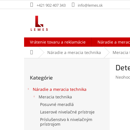
Prejsť
+421 902 407 343
info@lemes.sk
na
obsah
Vrátenie tovaru a reklamácie
Náradie a merac
Domov
Náradie a meracia technika
Meracia 
B
Det
o
Preskočiť
č
Prieme
Kategórie
Neohod
kategórie
n
hodnot
ý
produk
Náradie a meracia technika
p
je
Meracia technika
a
0,0
Posuvné meradlá
z
n
5
e
Laserové nivelačné prístroje
hviezdi
l
Príslušenstvo k nivelačným
prístrojom