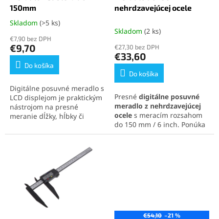
k
o
150mm
nehrdzavejúcej ocele
t
v
Skladom
(>5 ks)
Priemerné
o
Skladom
(2 ks)
hodnotenie
v
€7,90 bez DPH
produktu
€9,70
€27,30 bez DPH
je
€33,60
5,0
Do košíka
z
Do košíka
5
Digitálne posuvné meradlo s
hviezdičiek.
Presné
digitálne posuvné
LCD displejom je praktickým
meradlo z nehrdzavejúcej
nástrojom na presné
ocele
s meracím rozsahom
meranie dĺžky, hĺbky či
do 150 mm / 6 inch. Ponúka
vnútorných rozmerov. Je
prehľadný LCD displej,
vyrobené z ľahkého a
meranie v mm a inch,
odolného ABS plastu a
nulovanie v ľubovoľnej
ponúka prepínanie medzi
polohe a vysokú presnosť s
milimetrami a palcami.
rozlíšením 0,01 mm.
Ideálne pre profesionálov aj
Aretovacia skrutka a palcové
domácich majstrov v dielni,
koliesko zabezpečujú
priemysle či modelárstve.
maximálnu kontrolu pri
Prezrite si celú ponuku
jemnom a opakovanom
našich posuvných meradiel
€54,10
–21 %
meraní.
za výhodné ceny,
kliknutím