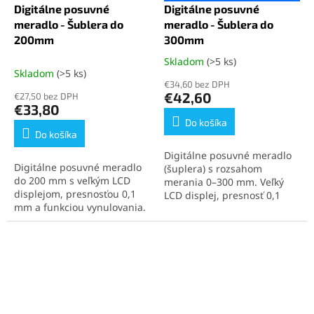
Digitálne posuvné
Digitálne posuvné
Prezrite si celú ponuku
na tento odkaz
.
meradlo - Šublera do
meradlo - Šublera do
našich posuvných meradiel
za výhodné ceny,
kliknutím
200mm
300mm
na tento odkaz
.
Skladom
(>5 ks)
Priemerné
Skladom
(>5 ks)
hodnotenie
€34,60 bez DPH
produktu
€42,60
€27,50 bez DPH
je
€33,80
5,0
Do košíka
z
Do košíka
5
Digitálne posuvné meradlo
hviezdičiek.
Digitálne posuvné meradlo
(šuplera) s rozsahom
do 200 mm s veľkým LCD
merania 0–300 mm. Veľký
displejom, presnosťou 0,1
LCD displej, presnosť 0,1
mm a funkciou vynulovania.
mm, meranie v mm aj
Ľahká a odolná konštrukcia,
palcoch, ľahká odolná
vhodné pre profesionálov aj
konštrukcia z ABS plastu.
domácich majstrov.
Prezrite si celú ponuku
Prezrite si celú ponuku
našich posuvných meradiel
našich posuvných meradiel
za výhodné ceny,
kliknutím
za výhodné ceny,
kliknutím
na tento odkaz
.
na tento odkaz
.