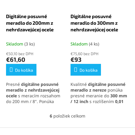
Digitálne posuvné
Digitálne posuvné
meradlo do 200mm z
meradlo do 300mm z
nehrdzavejúcej ocele
nehrdzavejúcej ocele
Skladom
(3 ks)
Skladom
(4 ks)
€50,10 bez DPH
€75,60 bez DPH
€61,60
€93
Do košíka
Do košíka
Presné
digitálne posuvné
Kvalitné
digitálne posuvné
meradlo z nehrdzavejúcej
meradlo z nereze
ponúka
ocele
s meracím rozsahom
presné meranie do
300 mm
do 200 mm / 8". Ponúka
/ 12 inch
s rozlíšením
0,01
čitateľný LCD displej,
mm
a odchýlkou
± 0,02 mm
.
meranie v mm aj inch,
Má prehľadný
LCD displej
,
6
položiek celkom
O
nulovanie v ľubovoľnej
možnosť nulovania v
v
polohe a vysokú presnosť s
ľubovoľnej polohe a
l
Z
rozlíšením 0,01 mm.
prepínanie medzi
mm
a