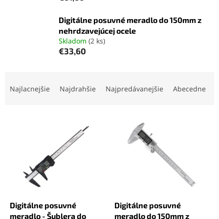
Digitálne posuvné meradlo do 150mm z
nehrdzavejúcej ocele
Skladom
(2 ks)
€33,60
R
a
Najlacnejšie
Najdrahšie
Najpredávanejšie
Abecedne
d
e
V
n
ý
i
p
e
i
p
s
r
p
o
r
d
o
u
d
k
Digitálne posuvné
Digitálne posuvné
u
t
meradlo - Šublera do
meradlo do 150mm z