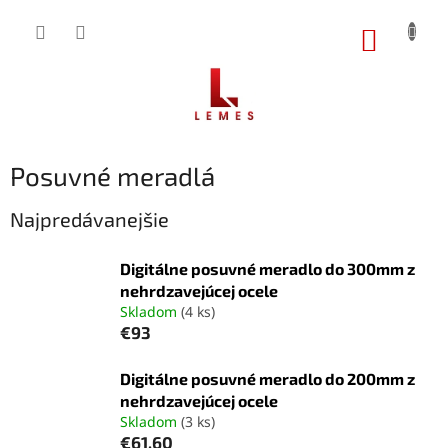
Prejsť
na
NÁKUP
obsah
KOŠÍK
Posuvné meradlá
Najpredávanejšie
Digitálne posuvné meradlo do 300mm z
nehrdzavejúcej ocele
Skladom
(4 ks)
€93
Digitálne posuvné meradlo do 200mm z
nehrdzavejúcej ocele
Skladom
(3 ks)
€61,60