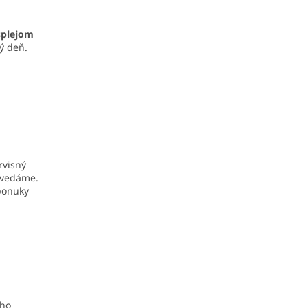
splejom
ý deň.
rvisný
ovedáme.
 ponuky
eho