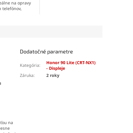
najmä displejov a krytov
deálne na opravy
mobilných telefónov. Vyniká
 telefónov,
vysokou pevnosťou,
ky a jemných
pružnosťou a odolnosťou
v. Vytvára pevný,
voči vode a mechanickému
 spoj, ktorý
namáhaniu. Vďaka
presnej
trasom, vode aj
aplikácii
je ideálne aj pre
aka presnej
detailné a precízne práce.
 špičke sa
ho nanáša aj na
Dodatočné parametre
čiastky.
Honor 90 Lite (CRT-NX1)
Kategória
:
- Displeje
Záruka
:
2 roky
s
sťou na
resne