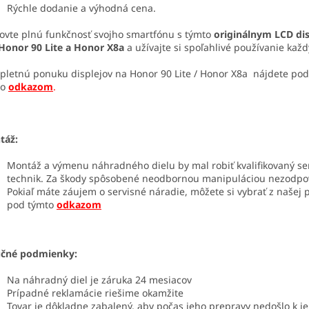
Rýchle dodanie a výhodná cena.
vte plnú funkčnosť svojho smartfónu s týmto
originálnym LCD di
Honor 90 Lite a Honor X8a
a užívajte si spoľahlivé používanie každ
letnú ponuku displejov na Honor 90 Lite / Honor X8a nájdete pod
to
odkazom
.
táž:
Montáž a výmenu náhradného dielu by mal robiť kvalifikovaný se
technik. Za škody spôsobené neodbornou manipuláciou nezodp
Pokiaľ máte záujem o servisné náradie, môžete si vybrať z našej
pod týmto
odkazom
učné podmienky:
Na náhradný diel je záruka 24 mesiacov
Prípadné reklamácie riešime okamžite
Tovar je dôkladne zabalený, aby počas jeho prepravy nedošlo k j