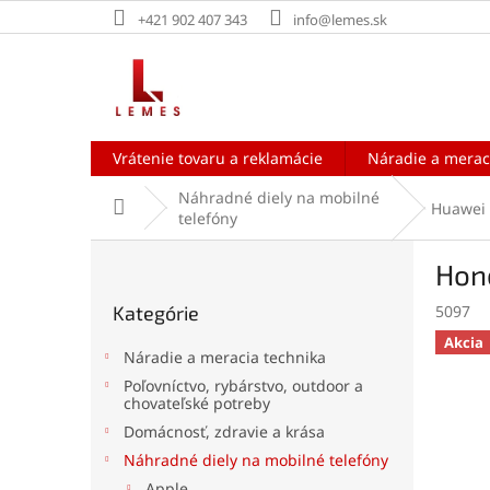
Prejsť
+421 902 407 343
info@lemes.sk
na
obsah
Vrátenie tovaru a reklamácie
Náradie a merac
Náhradné diely na mobilné
Domov
Huawei
telefóny
B
Hono
o
Preskočiť
č
Kategórie
5097
kategórie
n
Akcia
ý
Náradie a meracia technika
p
Poľovníctvo, rybárstvo, outdoor a
a
chovateľské potreby
n
Domácnosť, zdravie a krása
e
Náhradné diely na mobilné telefóny
l
Apple