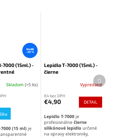
€4,90
–20 %
-7000 (15ml.) -
Lepidlo T-7000 (15ml.) -
rentné
čierne
Ďalší
produkt
Skladom
(>5 ks)
Vypredané
é
Priemerné
ie
hodnotenie
DPH
€4 bez DPH
produktu
€4,90
DETAIL
je
5,0
šíka
z
Lepidlo T-7000
je
5
profesionálne
čierne
k.
hviezdičiek.
silikónové lepidlo
určené
-7000 (15 ml)
je
na opravy elektroniky,
transparentné