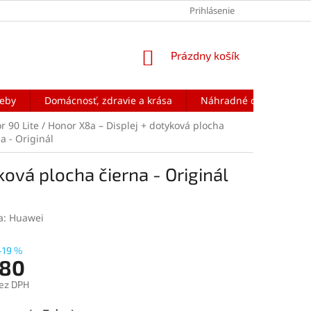
Prihlásenie
NÁKUPNÝ
Prázdny košík
KOŠÍK
reby
Domácnosť, zdravie a krása
Náhradné diely na mobi
r 90 Lite / Honor X8a – Displej + dotyková plocha
a - Originál
ková plocha čierna - Originál
a:
Huawei
–19 %
,80
ez DPH
ová