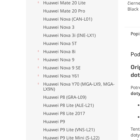
Huawei Mate 20 Lite
čiern
Black
Huawei Mate 20 Pro
vzhľa
Huawei Nova (CAN-L01)
jeho 
Vyrobe
Huawei Nova 3
mater
Popi
Huawei Nova 3i (INE-LX1)
origi
Huawei Nova 5T
riešen
funkč
Huawei Nova 8i
Pod
Huawei Nova 9
Ori
Huawei Nova 9 SE
dot
Huawei Nova Y61
Huawei Nova Y70 (MGA-LX9, MGA-
Potr
LX9N)
dot
Huawei P8 (GRA-L09)
Huawei P8 Lite (ALE-L21)
Huawei P8 Lite 2017
Huawei P9
Ten
Huawei P9 Lite (VNS-L21)
doty
Huawei P9 Lite Mini (S-L22)