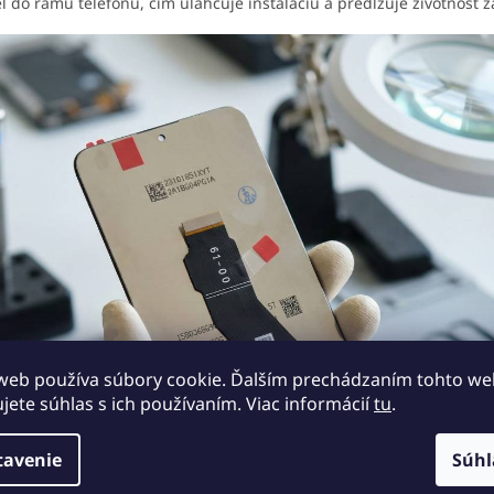
l do rámu telefónu, čím uľahčuje inštaláciu a predlžuje životnosť z
web používa súbory cookie. Ďalším prechádzaním tohto w
ujete súhlas s ich používaním. Viac informácií
tu
.
tavenie
Súhl