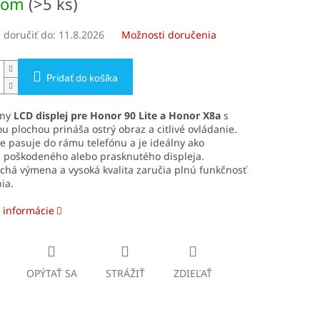
dom
(>5 ks)
doručiť do:
11.8.2026
Možnosti doručenia
Pridať do košíka
lny
LCD displej pre Honor 90 Lite a Honor X8a
s
u plochou prináša ostrý obraz a citlivé ovládanie.
e pasuje do rámu telefónu a je ideálny ako
 poškodeného alebo prasknutého displeja.
há výmena a vysoká kvalita zaručia plnú funkčnosť
ia.
 informácie
OPÝTAŤ SA
STRÁŽIŤ
ZDIEĽAŤ