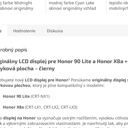
ej farbe Midnight
modrej farbe Cyan Lake
lepidlo i
 obnoví originálny
obnoví originálny vzhľad
mobilných
d telefónu a ochráni
telefónu a ochráni jeho
elektroni
vnútorné komponenty.
vnútorné komponenty.
materiálo
ný je z kvalitných
Vyrobený je z kvalitných
no pružný
iálov zhodných s
materiálov zhodných s
odoláva o
s
Hodnotenie
Diskusia
nálom. Ideálne
originálom. Perfektné
oderu. Vď
ie pre estetickú aj
riešenie pre estetickú aj
aplikačnej
nú opravu zariadenia.
funkčnú opravu zariadenia.
jednoduc
robný popis
drobné sú
ginálny LCD displej pre Honor 90 Lite a Honor X8a +
yková plocha – čierny
ebujete nový
LCD displej pre Honor
? Ponúkame
originálny displej 
ykovou plochou
, ktorý je plne kompatibilný s modelmi:
Honor 90 Lite
(CRT-NX1)
Honor X8a
(CRT-LX1, CRT-LX2, CRT-LX3)
to
displej na Honor
sa vyznačuje ostrým rozlíšením, vysokou citlivo
k a výbornými zobrazovacími vlastnosťami. Je navrhnutý tak, aby p