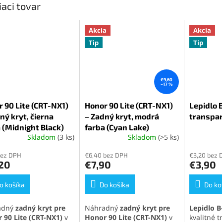
iaci tovar
Akcia
Akcia
Tip
Tip
€9,60
–17 %
 90 Lite (CRT-NX1)
Honor 90 Lite (CRT-NX1)
Lepidlo B
ný kryt, čierna
– Zadný kryt, modrá
transpa
 (Midnight Black)
farba (Cyan Lake)
Skladom
(3 ks)
Skladom
(>5 ks)
Priemern
hodnoten
bez DPH
€6,40 bez DPH
€3,20 bez 
produktu
,20
€7,90
€3,90
je
5,0
o košíka
Do košíka
z
Do ko
5
hviezdičie
adný
zadný kryt pre
Náhradný
zadný kryt pre
Lepidlo B
 90 Lite (CRT-NX1)
v
Honor 90 Lite (CRT-NX1)
v
kvalitné 