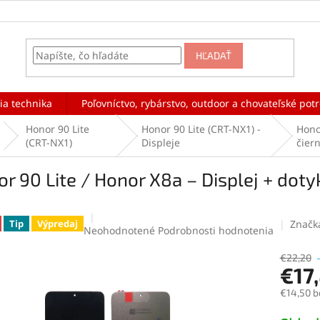
HĽADAŤ
ia technika
Poľovníctvo, rybárstvo, outdoor a chovateľské pot
Honor 90 Lite
Honor 90 Lite (CRT-NX1) -
Hono
(CRT-NX1)
Displeje
čiern
r 90 Lite / Honor X8a – Displej + doty
Značk
Tip
Výpredaj
Priemerné
Neohodnotené
Podrobnosti hodnotenia
hodnotenie
produktu
€22,20
€17
je
0,0
€14,50 b
z
5
Jednotk