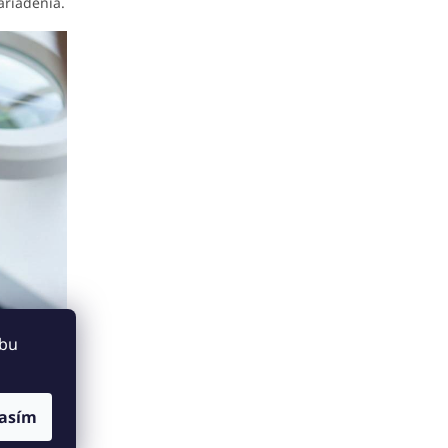
ariadenia.
ebu
asím