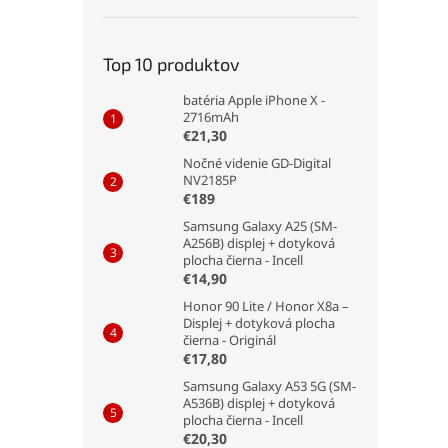
Top 10 produktov
batéria Apple iPhone X -
2716mAh
€21,30
Nočné videnie GD-Digital
NV2185P
€189
Samsung Galaxy A25 (SM-
A256B) displej + dotyková
plocha čierna - Incell
€14,90
Honor 90 Lite / Honor X8a –
Displej + dotyková plocha
čierna - Originál
€17,80
Samsung Galaxy A53 5G (SM-
A536B) displej + dotyková
plocha čierna - Incell
€20,30