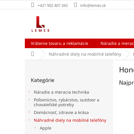
Prejsť
+421 902 407 343
info@lemes.sk
na
obsah
Vrátenie tovaru a reklamácie
Náradie a merac
Domov
Náhradné diely na mobilné telefóny
B
Hon
o
Preskočiť
č
Kategórie
kategórie
Najpr
n
ý
Náradie a meracia technika
p
Poľovníctvo, rybárstvo, outdoor a
a
chovateľské potreby
n
Domácnosť, zdravie a krása
e
Náhradné diely na mobilné telefóny
l
Apple