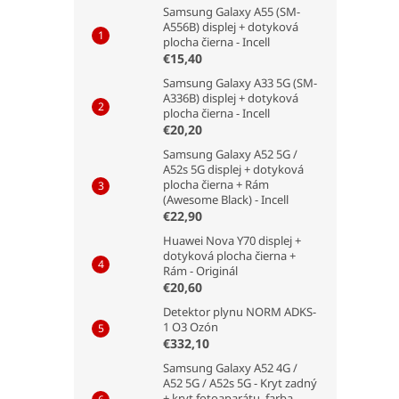
Samsung Galaxy A55 (SM-
A556B) displej + dotyková
plocha čierna - Incell
€15,40
Samsung Galaxy A33 5G (SM-
A336B) displej + dotyková
plocha čierna - Incell
€20,20
Samsung Galaxy A52 5G /
A52s 5G displej + dotyková
plocha čierna + Rám
(Awesome Black) - Incell
€22,90
Huawei Nova Y70 displej +
dotyková plocha čierna +
Rám - Originál
€20,60
Detektor plynu NORM ADKS-
1 O3 Ozón
€332,10
Samsung Galaxy A52 4G /
A52 5G / A52s 5G - Kryt zadný
+ kryt fotoaparátu, farba