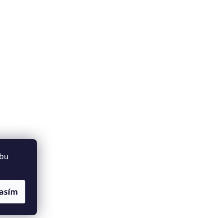
ebu
asím