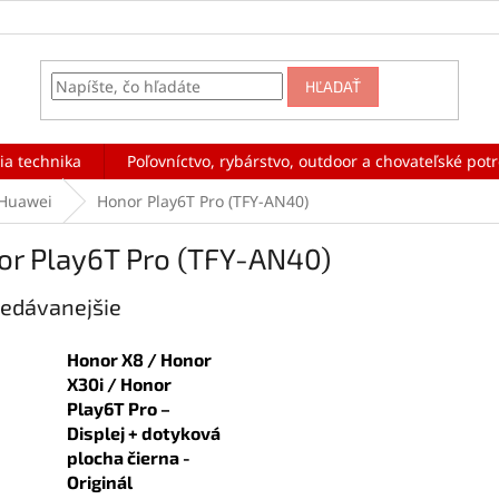
HĽADAŤ
ia technika
Poľovníctvo, rybárstvo, outdoor a chovateľské pot
Huawei
Honor Play6T Pro (TFY-AN40)
or Play6T Pro (TFY-AN40)
edávanejšie
Honor X8 / Honor
X30i / Honor
Play6T Pro –
Displej + dotyková
plocha čierna -
Originál