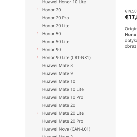
v
Huawei Honor 10 Lite
hodno
Honor 20
produ
€14,50
€17
je
Honor 20 Pro
5,0
Honor 20 Lite
Origi
z
Honor 50
Honor
5
dotyk
hviezd
Honor 50 Lite
obraz 
Honor 90
sedí 
Honor 90 Lite (CRT-NX1)
náhra
prask
Huawei Mate 8
jedno
Huawei Mate 9
získa
zaria
Huawei Mate 10
Huawei Mate 10 Lite
Huawei Mate 10 Pro
Huawei Mate 20
Huawei Mate 20 Lite
Huawei Mate 20 Pro
Huawei Nova (CAN-L01)
Huawei Nova 3