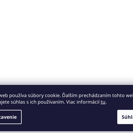
web používa súbory cookie. Ďalším prechádzaním tohto w
ujete súhlas s ich používaním. Viac informácií
tu
.
tavenie
Súhl