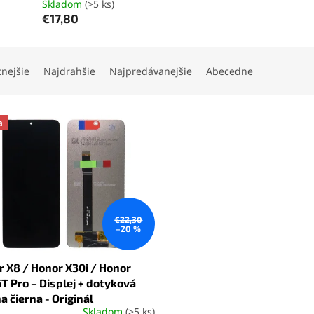
Skladom
(>5 ks)
€17,80
cnejšie
Najdrahšie
Najpredávanejšie
Abecedne
a
€22,30
–20 %
 X8 / Honor X30i / Honor
T Pro – Displej + dotyková
a čierna - Originál
Skladom
(>5 ks)
erné