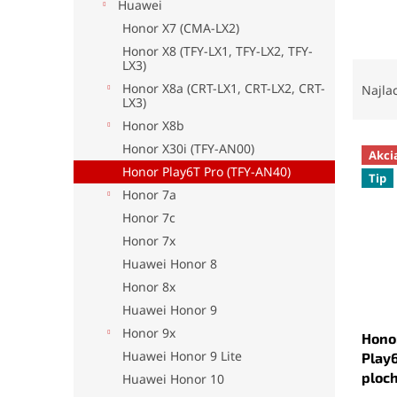
Huawei
Honor X7 (CMA-LX2)
Honor X8 (TFY-LX1, TFY-LX2, TFY-
LX3)
R
a
Honor X8a (CRT-LX1, CRT-LX2, CRT-
Najla
LX3)
d
e
Honor X8b
V
n
Honor X30i (TFY-AN00)
Akci
ý
i
Honor Play6T Pro (TFY-AN40)
Tip
p
e
Honor 7a
i
p
Honor 7c
s
r
Honor 7x
p
o
r
d
Huawei Honor 8
o
u
Honor 8x
d
k
Huawei Honor 9
u
t
Honor 9x
Honor
k
o
Huawei Honor 9 Lite
Play6
t
v
ploch
o
Huawei Honor 10
Priem