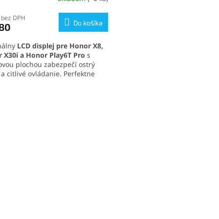
tenie
ktu
 bez DPH
Do košíka
,80
nálny
LCD displej pre Honor X8,
 X30i a Honor Play6T Pro
s
ovou plochou zabezpečí ostrý
ičiek.
a citlivé ovládanie. Perfektne
do rámu telefónu a je ideálny ako
da poškodeného alebo
O
nutého displeja. Vďaka
v
duchej výmene a vysokej kvalite
l
te plnú funkčnosť svojho
á
denia.
d
a
c
i
e
p
r
v
k
y