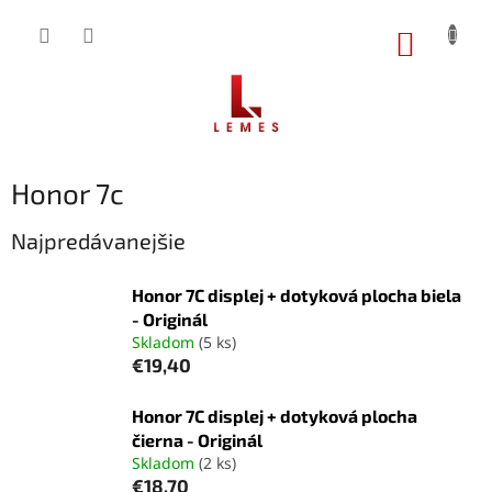
Prejsť
na
NÁKUP
obsah
KOŠÍK
Honor 7c
Najpredávanejšie
Honor 7C displej + dotyková plocha biela
- Originál
Skladom
(5 ks)
€19,40
Honor 7C displej + dotyková plocha
čierna - Originál
Skladom
(2 ks)
€18,70