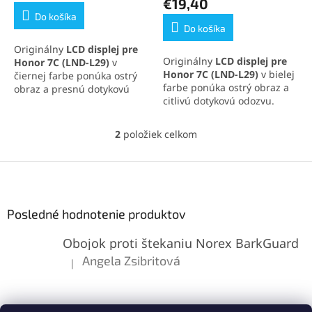
€19,40
5,0
Do košíka
z
Do košíka
5
Originálny
LCD displej pre
hviezdičiek.
Originálny
LCD displej pre
Honor 7C (LND-L29)
v
Honor 7C (LND-L29)
v bielej
čiernej farbe ponúka ostrý
farbe ponúka ostrý obraz a
obraz a presnú dotykovú
citlivú dotykovú odozvu.
odozvu. Je vyrobený z
Perfektne pasuje do rámu
kvalitných materiálov a
telefónu a je vyrobený z
perfektne pasuje do rámu
2
položiek celkom
O
kvalitných materiálov.
telefónu. Ideálne riešenie
v
Ideálne riešenie pre opravu
pre výmenu poškodeného
l
Z
poškodeného alebo
alebo nefunkčného displeja.
á
nefunkčného displeja.
á
d
p
a
ä
Posledné hodnotenie produktov
c
t
i
Obojok proti štekaniu Norex BarkGuard
i
e
p
e
Angela Zsibritová
|
Hodnotenie produktu je 5 z 5 hviezdičiek.
r
v
k
y