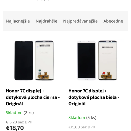
R
a
Najlacnejšie
Najdrahšie
Najpredávanejšie
Abecedne
d
e
V
n
ý
i
p
e
i
p
s
r
p
o
r
d
o
u
d
k
Honor 7C displej +
Honor 7C displej +
u
t
dotyková plocha čierna -
dotyková plocha biela -
k
o
Originál
Originál
t
v
Skladom
(2 ks)
Priemerné
o
Skladom
(5 ks)
hodnotenie
v
€15,20 bez DPH
produktu
€18,70
€15,80 bez DPH
je