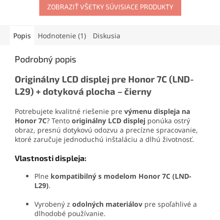
odoláva otrasom, vode aj
ZOBRAZIŤ VŠETKY SÚVISIACE PRODUKTY
otváracie nástroje, prísavku
oderu. Vďaka presnej
aj vyberač SIM karty. Vďaka
aplikačnej špičke sa
tejto sade zvládnete
jednoducho nanáša aj na
demontáž mobilu aj v
Popis
Hodnotenie (1)
Diskusia
drobné súčiastky.
domácich podmienkach.
Podrobný popis
Originálny LCD displej pre Honor 7C (LND-
L29) + dotyková plocha – čierny
Potrebujete kvalitné riešenie pre
výmenu displeja na
Honor 7C
? Tento
originálny LCD displej
ponúka ostrý
obraz, presnú dotykovú odozvu a precízne spracovanie,
ktoré zaručuje jednoduchú inštaláciu a dlhú životnosť.
Vlastnosti displeja:
Plne
kompatibilný s modelom Honor 7C (LND-
L29)
.
Vyrobený z
odolných materiálov
pre spoľahlivé a
dlhodobé používanie.