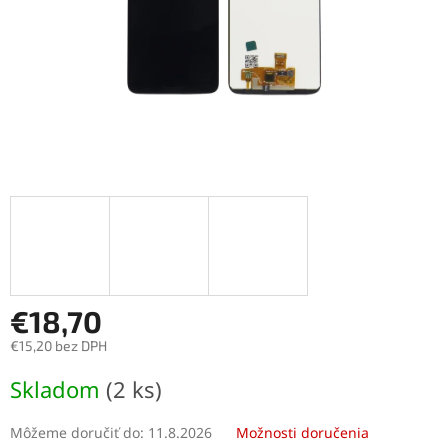
€18,70
€15,20 bez DPH
Jednotková
Skladom
(2 ks)
cena:
Môžeme doručiť do:
11.8.2026
Možnosti doručenia