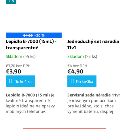
Tip
€4,90
–20 %
Lepidlo B-7000 (15ml.) -
Jednoduchý set náradia
transparentné
11v1
Skladom
(>5 ks)
Skladom
(>5 ks)
Priemerné
Priemerné
hodnotenie
hodnotenie
€3,20 bez DPH
€4 bez DPH
produktu
produktu
€3,90
€4,90
je
je
5,0
5,0
Do košíka
Do košíka
z
z
5
5
Lepidlo B-7000 (15 ml)
je
Servisná sada náradia 11v1
hviezdičiek.
hviezdičiek.
kvalitné transparentné
je ideálnym pomocníkom
lepidlo ideálne na opravy
pre každého, kto si chce
mobilných telefónov,
vymeniť batériu, displej
elektroniky a jemných
alebo iné súčasti svojho
materiálov. Vytvára pevný,
mobilného telefónu
.
no pružný spoj, ktorý
Obsahuje skrutkovače,