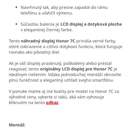
Navrhnutý tak, aby presne zapadol do rámu
telefónu a uľahčil výmenu.
Súčasťou balenia je
LCD displej a dotyková plocha
v elegantnej čiernej farbe.
Tento
náhradný displej Honor 7C
prináša verné farby,
ostré zobrazenie a citlivú dotykovú funkciu, ktorá funguje
rovnako ako pôvodný diel.
Ak je váš displej prasknutý, poškodený alebo prestal
reagovať, tento
originálny LCD displej pre Honor 7C
je
ideálnym riešením. Vďaka jednoduchej montáži obnovíte
plnú funkčnosť a elegantný vzhľad svojho smartfónu.
V ponuke máme aj iné kvality pre model na Honor 7C za
výhodné ceny, vyberte si takú, aká vám vyhovuje
kliknutím na tento
odkaz
.
Montáž: