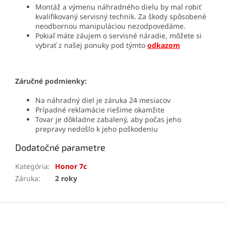
Montáž a výmenu náhradného dielu by mal robiť
kvalifikovaný servisný technik. Za škody spôsobené
neodbornou manipuláciou nezodpovedáme.
Pokiaľ máte záujem o servisné náradie, môžete si
vybrať z našej ponuky pod týmto
odkazom
Záručné podmienky:
Na náhradný diel je záruka 24 mesiacov
Prípadné reklamácie riešime okamžite
Tovar je dôkladne zabalený, aby počas jeho
prepravy nedošlo k jeho poškodeniu
Dodatočné parametre
Kategória
:
Honor 7c
Záruka
:
2 roky
Z
á