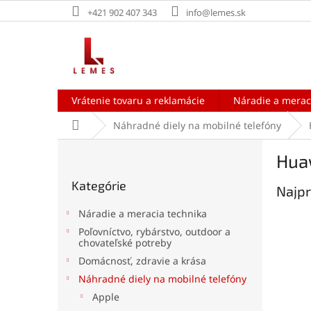
Prejsť
+421 902 407 343
info@lemes.sk
na
obsah
Vrátenie tovaru a reklamácie
Náradie a merac
Domov
Náhradné diely na mobilné telefóny
B
Hua
o
Preskočiť
č
Kategórie
kategórie
Najpr
n
ý
Náradie a meracia technika
p
Poľovníctvo, rybárstvo, outdoor a
a
chovateľské potreby
n
Domácnosť, zdravie a krása
e
Náhradné diely na mobilné telefóny
l
Apple