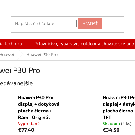
HĽADAŤ
ia technika
Poľovníctvo, rybárstvo, outdoor a chovateľské pot
Huawei
Huawei P30 Pro
wei P30 Pro
edávanejšie
Huawei P30 Pro
Huawei P30 P
displej + dotyková
displej + doty
plocha čierna +
plocha čierna 
Rám - Originál
TFT
Vypredané
Skladom
(4 ks)
€77,40
€34,50