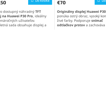
Do košíka
Do
,50
€70
je
5,0
o dostupný náhradný
TFT
Originálny displej Huawei P30
z
ej na Huawei P30 Pro
, ideálny
ponúka ostrý obraz, vysoký kon
5
enáročných užívateľov.
živé farby. Podporuje
snímač
ičiek.
hviezdičiek.
etná sada obsahuje displej a
odtlačkov prstov
a zachováva 
ovú plochu pre jednoduchú
funkcie telefónu. V balení nájd
áciu.
kompletnú sadu – displej a do
O
isplej pre model Huawei Mate
plochu pre rýchlu a jednoduc
v
o nepodporuje snímač odtlačku
výmenu.
l
 zabudovanú v displeji.
á
d
a
c
i
e
p
r
v
k
y
v
ý