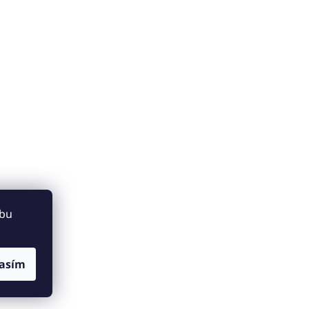
ebu
asím