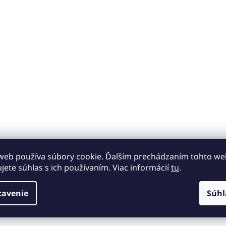
web používa súbory cookie. Ďalším prechádzaním tohto w
ujete súhlas s ich používaním. Viac informácií
tu
.
tavenie
Súhl