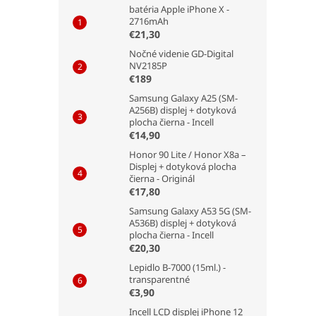
batéria Apple iPhone X -
2716mAh
€21,30
Nočné videnie GD-Digital
NV2185P
€189
Samsung Galaxy A25 (SM-
A256B) displej + dotyková
plocha čierna - Incell
€14,90
Honor 90 Lite / Honor X8a –
Displej + dotyková plocha
čierna - Originál
€17,80
Samsung Galaxy A53 5G (SM-
A536B) displej + dotyková
plocha čierna - Incell
€20,30
Lepidlo B-7000 (15ml.) -
transparentné
€3,90
Incell LCD displej iPhone 12