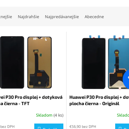
cnejšie
Najdrahšie
Najpredávanejšie
Abecedne
i P30 Pro displej + dotyková
Huawei P30 Pro displej + d
a čierna - TFT
plocha čierna - Originál
Skladom
(4 ks)
Skla
erné
Priemerné
tenie
hodnotenie
ktu
 bez DPH
produktu
€56,90 bez DPH