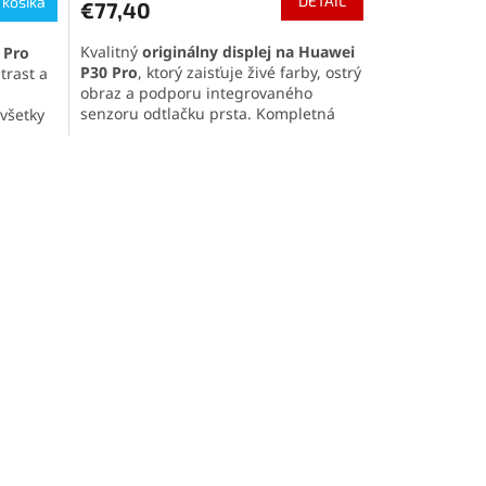
DETAIL
 košíka
€77,40
Kvalitný
originálny displej na Huawei
 Pro
P30 Pro
, ktorý zaisťuje živé farby, ostrý
trast a
obraz a podporu integrovaného
senzoru odtlačku prsta. Kompletná
všetky
sada obsahuje displej, dotykovú
ete
plochu a
rám
pro jednoduchú
tykovú
inštaláciu.
hú