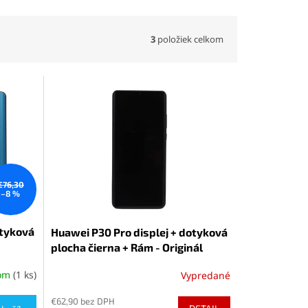
3
položiek celkom
€76,30
–8 %
otyková
Huawei P30 Pro displej + dotyková
plocha čierna + Rám - Originál
dom
(1 ks)
Vypredané
€62,90 bez DPH