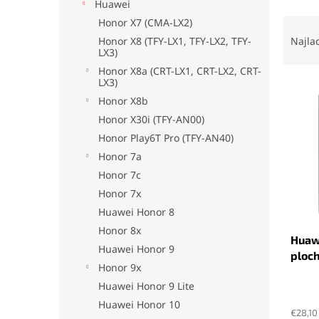
Huawei
R
Honor X7 (CMA-LX2)
a
Honor X8 (TFY-LX1, TFY-LX2, TFY-
Najla
LX3)
d
e
Honor X8a (CRT-LX1, CRT-LX2, CRT-
LX3)
V
n
ý
i
Honor X8b
p
e
Honor X30i (TFY-AN00)
i
p
Honor Play6T Pro (TFY-AN40)
s
r
Honor 7a
p
o
Honor 7c
r
d
Honor 7x
o
u
d
k
Huawei Honor 8
u
t
Honor 8x
Huawe
k
o
Huawei Honor 9
ploch
t
v
Honor 9x
o
Huawei Honor 9 Lite
Priem
v
hodno
Huawei Honor 10
produ
€28,10