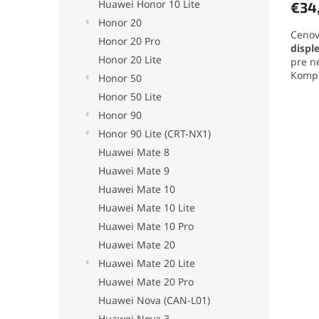
Huawei Honor 10 Lite
€34
je
5,0
Honor 20
Cenov
z
Honor 20 Pro
displ
5
Honor 20 Lite
pre n
hviezd
Kompl
Honor 50
dotyk
Honor 50 Lite
inštal
Honor 90
TFT d
20 Pr
Honor 90 Lite (CRT-NX1)
prsta
Huawei Mate 8
Huawei Mate 9
Huawei Mate 10
Huawei Mate 10 Lite
Huawei Mate 10 Pro
Huawei Mate 20
Huawei Mate 20 Lite
Huawei Mate 20 Pro
Huawei Nova (CAN-L01)
Huawei Nova 3