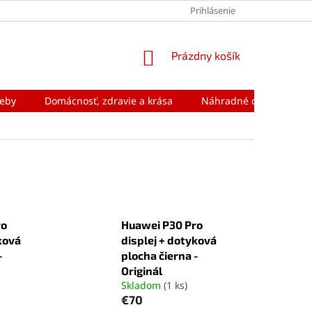
Prihlásenie
NÁKUPNÝ
Prázdny košík
KOŠÍK
reby
Domácnosť, zdravie a krása
Náhradné diely na mobi
ro
Huawei P30 Pro
ková
displej + dotyková
-
plocha čierna -
Originál
Skladom
(1 ks)
€70