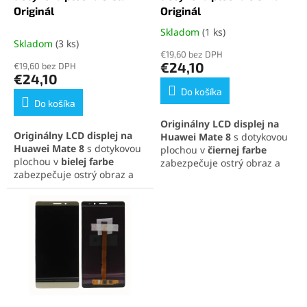
k
o
Originál
Originál
t
v
Skladom
(1 ks)
Priemerné
o
Skladom
(3 ks)
hodnotenie
v
€19,60 bez DPH
produktu
€24,10
€19,60 bez DPH
je
€24,10
5,0
Do košíka
z
Do košíka
5
Originálny LCD displej na
hviezdičiek.
Originálny LCD displej na
Huawei Mate 8
s dotykovou
Huawei Mate 8
s dotykovou
plochou v
čiernej farbe
plochou v
bielej farbe
zabezpečuje ostrý obraz a
zabezpečuje ostrý obraz a
citlivú odozvu. Ideálne
citlivú odozvu. Ideálne
riešenie pre jednoduchú
riešenie pre jednoduchú
výmenu a obnovu funkčnosti
výmenu a obnovu funkčnosti
telefónu.
telefónu.