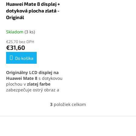
Huawei Mate 8 displej +
dotyková plocha zlatá -
Originál
Skladom
(3 ks)
€25,70 bez DPH
€31,60
Do košíka
Originálny LCD displej na
Huawei Mate 8
s dotykovou
plochou v
zlatej
farbe
zabezpečuje ostrý obraz a
citlivú odozvu. Ideálne
riešenie pre jednoduchú
3
položiek celkom
O
výmenu a obnovu funkčnosti
v
telefónu.
l
Z
á
á
d
p
a