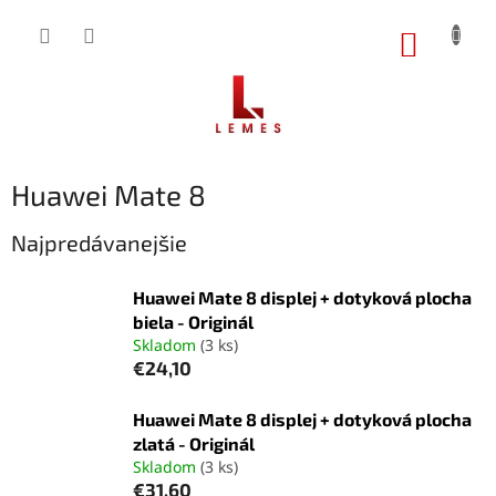
Prejsť
na
NÁKUP
obsah
KOŠÍK
Huawei Mate 8
Najpredávanejšie
Huawei Mate 8 displej + dotyková plocha
biela - Originál
Skladom
(3 ks)
€24,10
Huawei Mate 8 displej + dotyková plocha
zlatá - Originál
Skladom
(3 ks)
€31,60