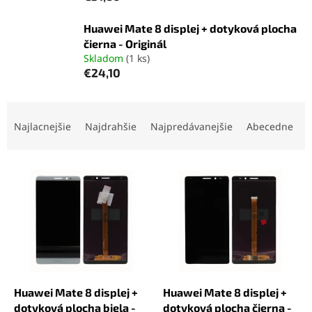
Huawei Mate 8 displej + dotyková plocha
čierna - Originál
Skladom
(1 ks)
€24,10
R
a
Najlacnejšie
Najdrahšie
Najpredávanejšie
Abecedne
d
e
V
n
ý
i
p
e
i
p
s
r
p
o
r
d
o
u
d
k
Huawei Mate 8 displej +
Huawei Mate 8 displej +
u
t
dotyková plocha biela -
dotyková plocha čierna -