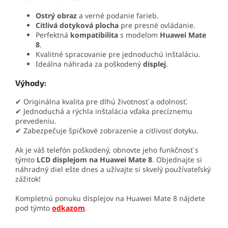
Ostrý obraz
a verné podanie farieb.
Citlivá dotyková plocha
pre presné ovládanie.
Perfektná
kompatibilita
s modelom
Huawei Mate
8
.
Kvalitné spracovanie pre jednoduchú inštaláciu.
Ideálna náhrada za poškodený
displej
.
Výhody:
✔ Originálna kvalita pre dlhú životnosť a odolnosť.
✔ Jednoduchá a rýchla inštalácia vďaka precíznemu
prevedeniu.
✔ Zabezpečuje špičkové zobrazenie a citlivosť dotyku.
Ak je váš telefón poškodený, obnovte jeho funkčnosť s
týmto
LCD displejom na Huawei Mate 8
. Objednajte si
náhradný diel ešte dnes a užívajte si skvelý používateľský
zážitok!
Kompletnú ponuku displejov na Huawei Mate 8 nájdete
pod týmto
odkazom
.