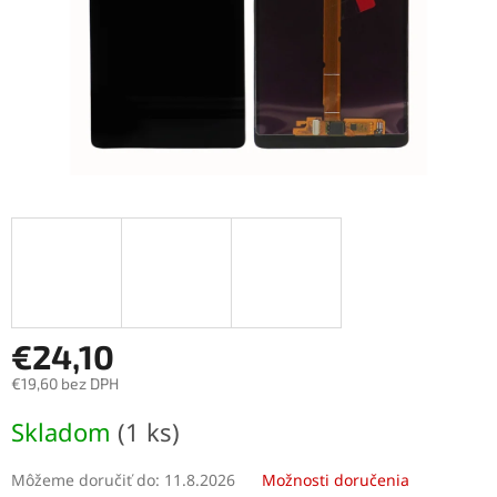
€24,10
€19,60 bez DPH
Jednotková
Skladom
(1 ks)
cena:
Môžeme doručiť do:
11.8.2026
Možnosti doručenia