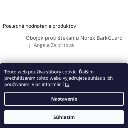
Z
á
p
ä
Posledné hodnotenie produktov
t
Obojok proti štekaniu Norex BarkGuard
i
e
Angela Zsibritová
|
Hodnotenie produktu je 5 z 5 hviezdičiek.
Tento web používa súbory cookie. Ďalším
prechádzaním tohto webu vyjadrujete súhlas s ich
používaním. Viac informácií
tu
.
Vytvoril Shoptet
Nastavenie
Copyright 2026
Lemes.sk
. Všetky práva vyhradené.
Upraviť
Súhlasím
nastavenie cookies