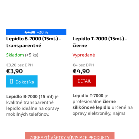
€4,90
–20 %
Lepidlo B-7000 (15ml.) -
Lepidlo T-7000 (15ml.) -
transparentné
čierne
Skladom
(>5 ks)
Vypredané
Priemerné
Priemerné
hodnotenie
hodnotenie
€3,20 bez DPH
€4 bez DPH
produktu
produktu
€3,90
€4,90
je
je
5,0
5,0
DETAIL
Do košíka
z
z
5
5
Lepidlo T-7000
je
Lepidlo B-7000 (15 ml)
je
hviezdičiek.
hviezdičiek.
profesionálne
čierne
kvalitné transparentné
silikónové lepidlo
určené na
lepidlo ideálne na opravy
opravy elektroniky, najmä
mobilných telefónov,
displejov a krytov mobilných
elektroniky a jemných
telefónov. Vyniká
vysokou
materiálov. Vytvára pevný,
pevnosťou, pružnosťou a
no pružný spoj, ktorý
odolnosťou
voči vode a
odoláva otrasom, vode aj
ZOBRAZIŤ VŠETKY SÚVISIACE PRODUKTY