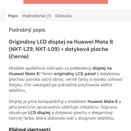
mechanickému namáhaniu.
oderu. Vďaka presnej
Vďaka
presnej aplikácii
je
aplikačnej špičke sa
ideálne aj pre detailné a
jednoducho nanáša aj na
Popis
Hodnotenie (1)
Diskusia
precízne práce.
drobné súčiastky.
Podrobný popis
Originálny LCD displej na Huawei Mate 8
(NXT-L29, NXT-L09) + dotyková plocha
(čierna)
Hľadáte spoľahlivú náhradu za poškodený
displej na
Huawei Mate 8
? Tento
originálny LCD panel
s dotykovou
plochou ponúka ostrý obraz, verné farby a vysokú citlivosť
dotyku, čím zabezpečuje pohodlné používanie vášho
telefónu.
Displej je plne kompatibilný s modelom
Huawei Mate 8
a
jeho precízne spracovanie uľahčuje inštaláciu. Súprava
obsahuje
LCD displej
a dotykovú plochu v elegantnej
čiernej farbe, ktorá dokonale ladí s dizajnom telefónu.
Kľúčové vlastnosti: