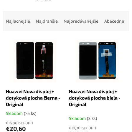
R
a
Najlacnejšie
Najdrahšie
Najpredávanejšie
Abecedne
d
e
V
n
ý
i
p
e
i
p
s
r
p
o
r
d
o
u
d
k
Huawei Nova displej +
Huawei Nova displej +
u
t
dotyková plocha čierna -
dotyková plocha biela -
k
o
Originál
Originál
t
v
Skladom
(>5 ks)
Priemerné
o
Skladom
(3 ks)
hodnotenie
v
€16,80 bez DPH
produktu
€20,60
€18,30 bez DPH
je