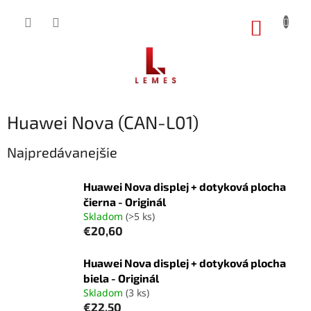
Prejsť
na
NÁKUP
obsah
KOŠÍK
Huawei Nova (CAN-L01)
Najpredávanejšie
Huawei Nova displej + dotyková plocha
čierna - Originál
Skladom
(>5 ks)
€20,60
Huawei Nova displej + dotyková plocha
biela - Originál
Skladom
(3 ks)
€22,50