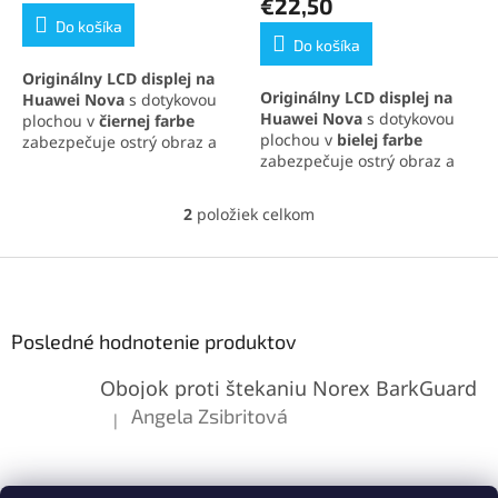
€22,50
5,0
Do košíka
z
Do košíka
5
Originálny LCD displej na
hviezdičiek.
Originálny LCD displej na
Huawei Nova
s dotykovou
Huawei Nova
s dotykovou
plochou v
čiernej farbe
plochou v
bielej farbe
zabezpečuje ostrý obraz a
zabezpečuje ostrý obraz a
citlivú odozvu. Ideálne
citlivú odozvu. Ideálne
riešenie pre jednoduchú
riešenie pre jednoduchú
výmenu a obnovu funkčnosti
2
položiek celkom
O
výmenu a obnovu funkčnosti
telefónu.
v
telefónu.
l
Z
á
á
d
p
a
ä
Posledné hodnotenie produktov
c
t
i
Obojok proti štekaniu Norex BarkGuard
i
e
p
e
Angela Zsibritová
|
Hodnotenie produktu je 5 z 5 hviezdičiek.
r
v
k
y