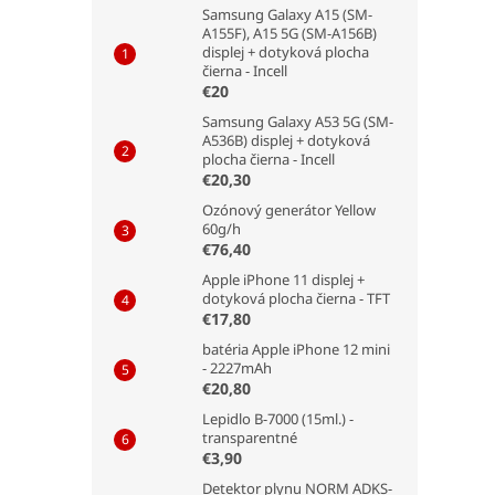
Samsung Galaxy A15 (SM-
A155F), A15 5G (SM-A156B)
displej + dotyková plocha
čierna - Incell
€20
Samsung Galaxy A53 5G (SM-
A536B) displej + dotyková
plocha čierna - Incell
€20,30
Ozónový generátor Yellow
60g/h
€76,40
Apple iPhone 11 displej +
dotyková plocha čierna - TFT
€17,80
batéria Apple iPhone 12 mini
- 2227mAh
€20,80
Lepidlo B-7000 (15ml.) -
transparentné
€3,90
Detektor plynu NORM ADKS-