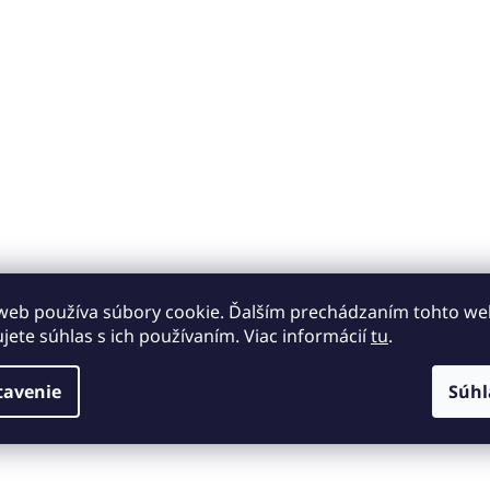
web používa súbory cookie. Ďalším prechádzaním tohto w
ujete súhlas s ich používaním. Viac informácií
tu
.
tavenie
Súhl