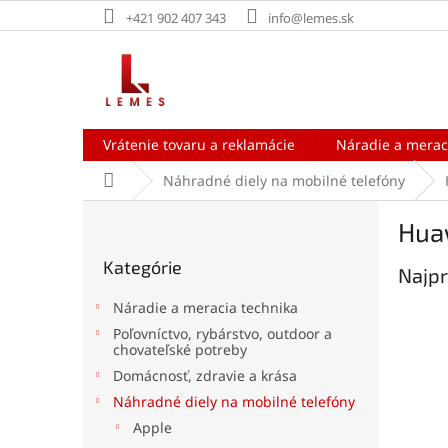
Prejsť
+421 902 407 343
info@lemes.sk
na
obsah
Vrátenie tovaru a reklamácie
Náradie a merac
Domov
Náhradné diely na mobilné telefóny
B
Hua
o
Preskočiť
č
Kategórie
kategórie
Najpr
n
ý
Náradie a meracia technika
p
Poľovníctvo, rybárstvo, outdoor a
a
chovateľské potreby
n
Domácnosť, zdravie a krása
e
Náhradné diely na mobilné telefóny
l
Apple