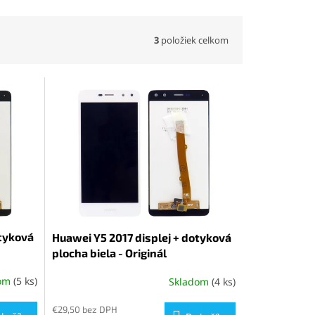
3
položiek celkom
otyková
Huawei Y5 2017 displej + dotyková
plocha biela - Originál
dom
(5 ks)
Skladom
(4 ks)
Priemerné
hodnotenie
produktu
€29,50 bez DPH