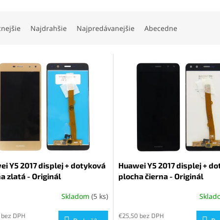
cnejšie
Najdrahšie
Najpredávanejšie
Abecedne
i Y5 2017 displej + dotyková
Huawei Y5 2017 displej + d
a zlatá - Originál
plocha čierna - Originál
Skladom
(5 ks)
Skla
 bez DPH
€25,50 bez DPH