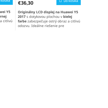
 košíka
Do košíka
€36,30
je
5,0
awei Y5
Originálny LCD displej na
Huawei Y5
z
ernej
2017
s dotykovou plochou v
bielej
5
 citlivú
farbe
zabezpečuje ostrý obraz a citlivú
hviezdičiek.
odozvu. Ideálne riešenie pre
jednoduchú výmenu a obnovu
funkčnosti telefónu.