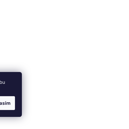
ebu
asím