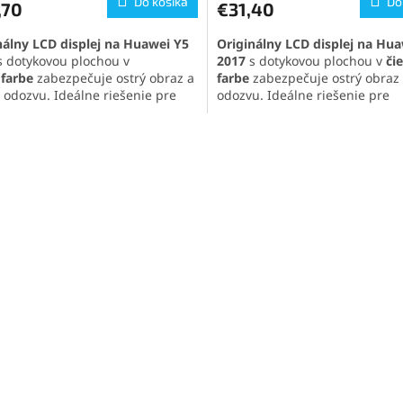
Do košíka
Do
,70
€31,40
nálny LCD displej na
Huawei Y5
Originálny LCD displej na Hu
s dotykovou plochou v
2017
s dotykovou plochou v
či
farbe
zabezpečuje ostrý obraz a
farbe
zabezpečuje ostrý obraz a
ú odozvu. Ideálne riešenie pre
odozvu. Ideálne riešenie pre
duchú výmenu a obnovu
jednoduchú výmenu a obnovu
nosti telefónu.
funkčnosti telefónu.
O
v
l
á
d
a
c
i
e
p
r
v
k
y
v
ý