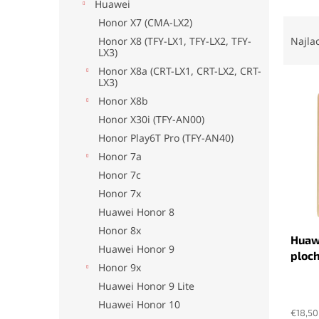
Huawei
R
Honor X7 (CMA-LX2)
a
Honor X8 (TFY-LX1, TFY-LX2, TFY-
Najla
LX3)
d
e
Honor X8a (CRT-LX1, CRT-LX2, CRT-
LX3)
V
n
ý
i
Honor X8b
p
e
Honor X30i (TFY-AN00)
i
p
Honor Play6T Pro (TFY-AN40)
s
r
Honor 7a
p
o
Honor 7c
r
d
Honor 7x
o
u
d
k
Huawei Honor 8
u
t
Honor 8x
Huawe
k
o
Huawei Honor 9
ploch
t
v
Honor 9x
o
Huawei Honor 9 Lite
v
Huawei Honor 10
€18,50