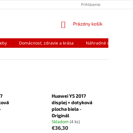
Prihlásenie
NÁKUPNÝ
Prázdny košík
KOŠÍK
reby
Domácnosť, zdravie a krása
Náhradné diely na mobi
7
Huawei Y5 2017
ková
displej + dotyková
-
plocha biela -
Originál
Skladom
(4 ks)
€36,30