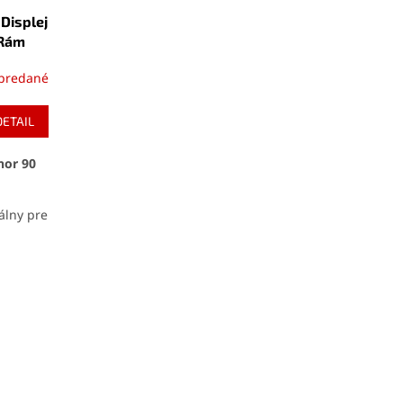
 Displej
 Rám
predané
DETAIL
nor 90
álny pre
ného
azovacie
yku a
denými