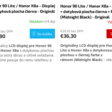
 90 Lite / Honor X8a – Displej
Honor 90 Lite / Honor X8a –
yková plocha čierna - Originál
+ dotyková plocha čierna +
(Midnight Black) - Originál
Skladom
(>5 ks)
Vy
€29,50 bez DPH
 bez DPH
Do košíka
€36,30
,80
Originálny LCD displej pre Ho
nálny
LCD displej pre Honor 90
Lite a Honor X8a s dotykovou
a Honor X8a
s dotykovou plochou
plochou v čiernej farbe s
a ostrý obraz a citlivé ovládanie.
rámom (Midnight Black)
– ide
ktne pasuje do rámu telefónu a
jednoduchú výmenu poškode
eálny ako náhrada poškodeného
displeja. Zaručuje skvelé zobr
 prasknutého displeja.
O
vlastnosti, vysokú citlivosť dot
duchá výmena a vysoká kvalita
v
perfektnú kompatibilitu s uve
ia plnú funkčnosť zariadenia.
l
modelmi.
á
d
a
c
i
e