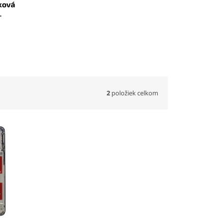
yková
-
2
položiek celkom