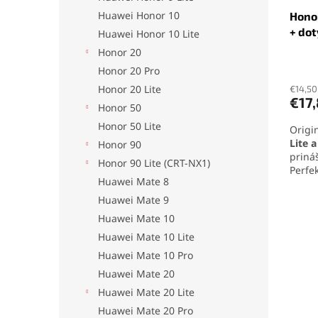
u
t
Huawei Honor 10
Honor
k
o
+ dot
t
v
Huawei Honor 10 Lite
o
Honor 20
v
Honor 20 Pro
Honor 20 Lite
€14,50
€17
Honor 50
Honor 50 Lite
Origi
Lite 
Honor 90
prináš
Honor 90 Lite (CRT-NX1)
Perfe
Huawei Mate 8
je id
alebo
Huawei Mate 9
Jedno
Huawei Mate 10
zaruč
Huawei Mate 10 Lite
Huawei Mate 10 Pro
Huawei Mate 20
Huawei Mate 20 Lite
Huawei Mate 20 Pro