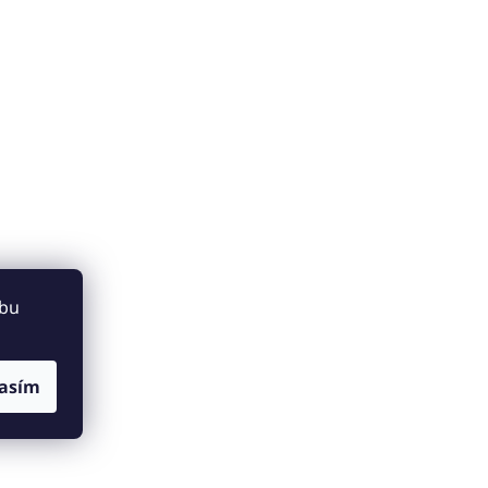
ebu
asím