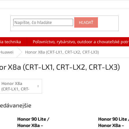
HĽADAŤ
ia technika
Poľovníctvo, rybárstvo, outdoor a chovateľské pot
Huawei
Honor X8a (CRT-LX1, CRT-LX2, CRT-LX3)
or X8a (CRT-LX1, CRT-LX2, CRT-LX3)
Honor X8a
(CRT-LX1, CRT-
LX2, CRT-LX3)
- Displeje
edávanejšie
Honor 90 Lite /
Honor 90 Lite 
Honor X8a –
Honor X8a –