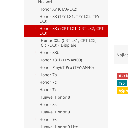
Huawei
Honor X7 (CMA-LX2)
Honor X8 (TFY-LX1, TFY-LX2, TFY-
LX3)
Honor X8a (CRT-LX1, CRT-LX2, CRT-
LX3)
Honor X8a (CRT-LX1, CRT-LX2,
CRT-LX3) - Displeje
R
Honor X8b
a
Najla
d
Honor X30i (TFY-AN00)
e
Honor Play6T Pro (TFY-AN40)
V
n
Honor 7a
Akci
ý
i
Honor 7c
Tip
p
e
Honor 7x
Výpr
i
p
Huawei Honor 8
s
r
p
o
Honor 8x
r
d
Huawei Honor 9
o
u
Honor 9x
d
k
Huawei Honor 9 Lite