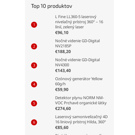
Top 10 produktov
L Fine LL360-5 laserový
nivelačný prístroj 360° – 16
línií, zelený laser
€96,10
Nočné videnie GD-Digital
NV2185P
€188,20
Nočné videnie GD-Digital
NV4300
€143,40
Ozónový generátor Yellow
60g/h
€59,90
Detektor plynu NORM NM-
VOC Prchavé organické látky
€274,60
Laserový samonivelizačný 4D
16 liniový prístroj Hilda, 360°
€85,60