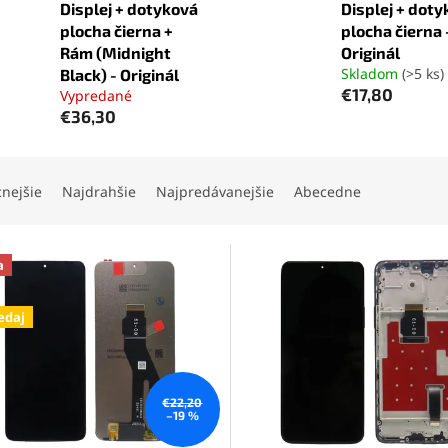
Displej + dotyková
Displej + dot
plocha čierna +
plocha čierna 
Rám (Midnight
Originál
Skladom
(>5 ks)
Black) - Originál
€17,80
Vypredané
€36,30
cnejšie
Najdrahšie
Najpredávanejšie
Abecedne
a
edaj
€22,20
–19 %