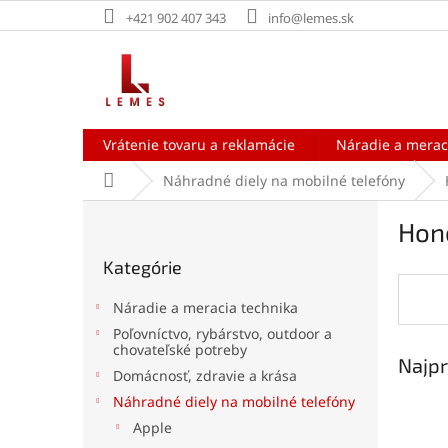
Prejsť
+421 902 407 343
info@lemes.sk
na
obsah
Vrátenie tovaru a reklamácie
Náradie a merac
Domov
Náhradné diely na mobilné telefóny
B
Hon
o
Preskočiť
č
Kategórie
kategórie
n
ý
Náradie a meracia technika
p
Poľovníctvo, rybárstvo, outdoor a
a
chovateľské potreby
Najpr
n
Domácnosť, zdravie a krása
e
Náhradné diely na mobilné telefóny
l
Apple