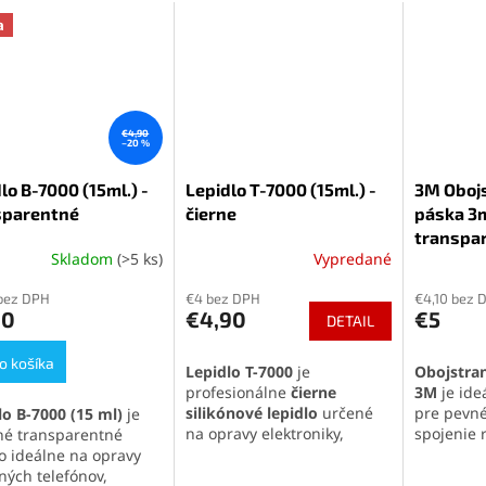
a
€4,90
–20 %
lo B-7000 (15ml.) -
Lepidlo T-7000 (15ml.) -
3M Obojs
sparentné
čierne
páska 3
transpa
Skladom
(>5 ks)
Vypredané
erné
Priemerné
Priemern
tenie
hodnotenie
hodnoten
bez DPH
€4 bez DPH
€4,10 bez 
ktu
produktu
produktu
90
€4,90
€5
DETAIL
je
je
5,0
5,0
o košíka
z
z
Lepidlo T-7000
je
Obojstran
5
5
profesionálne
čierne
3M
je ide
ičiek.
hviezdičiek.
hviezdičie
silikónové lepidlo
určené
pre pevn
lo B-7000 (15 ml)
je
na opravy elektroniky,
spojenie 
tné transparentné
najmä displejov a krytov
materiálo
lo ideálne na opravy
mobilných telefónov. Vyniká
priľnavos
ných telefónov,