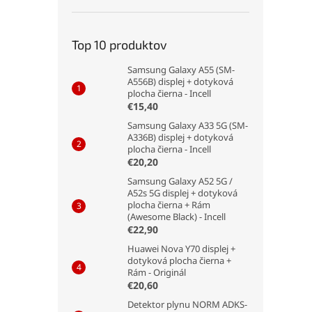
Top 10 produktov
Samsung Galaxy A55 (SM-
A556B) displej + dotyková
plocha čierna - Incell
€15,40
Samsung Galaxy A33 5G (SM-
A336B) displej + dotyková
plocha čierna - Incell
€20,20
Samsung Galaxy A52 5G /
A52s 5G displej + dotyková
plocha čierna + Rám
(Awesome Black) - Incell
€22,90
Huawei Nova Y70 displej +
dotyková plocha čierna +
Rám - Originál
€20,60
Detektor plynu NORM ADKS-