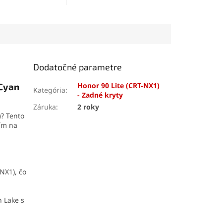
dlhej životnosti
je
panelov
a elektronických
a domáce aj
zariadení. Vďaka
saciemu
álne použitie.
efektu s tlakom až 10 kg
rýchle, estetické
umožňuje pevné uchopenie
penie bez náradia.
bez poškodenia. Odolná
konštrukcia z ABS plastu
zaručuje dlhú životnosť a
Dodatočné parametre
jednoduchú manipuláciu.
(Cyan
Honor 90 Lite (CRT-NX1)
Kategória
:
- Zadné kryty
Záruka
:
2 roky
)
? Tento
ím na
NX1), čo
n Lake s