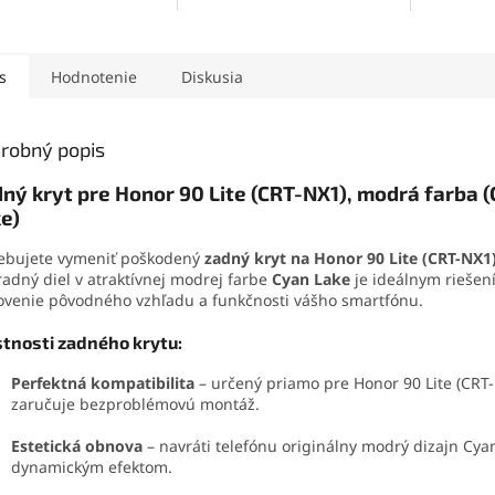
vysokou pevnosťou,
dizajnu
a
roniky a jemných
pružnosťou a odolnosťou
vhodná n
iálov. Vytvára pevný,
voči vode a mechanickému
profesion
užný spoj, ktorý
namáhaniu. Vďaka
presnej
Umožňuje 
va otrasom, vode aj
s
Hodnotenie
Diskusia
aplikácii
je ideálne aj pre
a čisté le
. Vďaka presnej
detailné a precízne práce.
čnej špičke sa
ducho nanáša aj na
robný popis
é súčiastky.
ný kryt pre Honor 90 Lite (CRT-NX1), modrá farba 
e)
ebujete vymeniť poškodený
zadný kryt na Honor 90 Lite (CRT-NX1
adný diel v atraktívnej modrej farbe
Cyan Lake
je ideálnym riešen
venie pôvodného vzhľadu a funkčnosti vášho smartfónu.
stnosti zadného krytu:
Perfektná kompatibilita
– určený priamo pre Honor 90 Lite (CRT-
zaručuje bezproblémovú montáž.
Estetická obnova
– navráti telefónu originálny modrý dizajn Cya
dynamickým efektom.