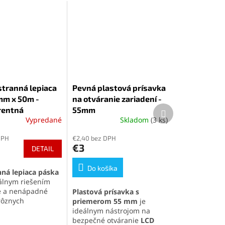
tranná lepiaca
Pevná plastová prísavka
mm x 50m -
na otváranie zariadení -
Ďalší
rentná
55mm
produkt
Vypredané
Skladom
(3 ks)
é
Priemerné
ie
hodnotenie
DPH
€2,40 bez DPH
produktu
€3
DETAIL
je
5,0
z
Do košíka
ná lepiaca páska
5
álnym riešením
k.
hviezdičiek.
é a nenápadné
Plastová prísavka s
rôznych
priemerom 55 mm
je
v. Vďaka
vysokej
ideálnym nástrojom na
ti
,
priehľadnému
bezpečné otváranie
LCD