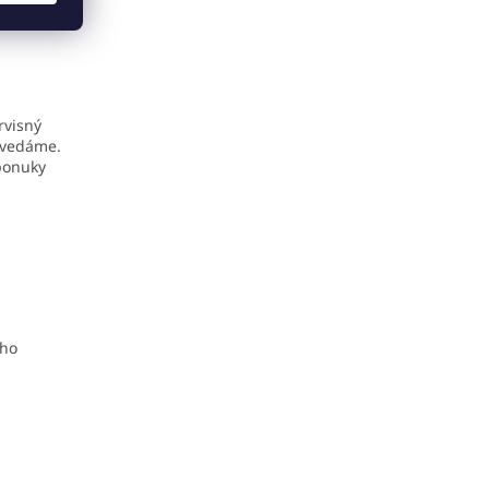
rvisný
ovedáme.
 ponuky
eho