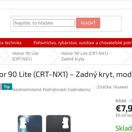
HĽADAŤ
ia technika
Poľovníctvo, rybárstvo, outdoor a chovateľské pot
Honor 90 Lite
Honor 90 Lite (CRT-NX1) -
i
(CRT-NX1)
Zadné kryty
r 90 Lite (CRT-NX1) – Zadný kryt, mod
Značka:
Huawei
Tip
Priemerné
Neohodnotené
Podrobnosti hodnotenia
hodnotenie
produktu
€9,60
–
€7,
je
0,0
€6,40 b
z
5
Jednotk
Skla
hviezdičiek.
cena: