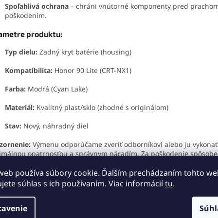
Spoľahlivá ochrana
– chráni vnútorné komponenty pred pracho
poškodením.
ametre produktu:
Typ dielu:
Zadný kryt batérie (housing)
Kompatibilita:
Honor 90 Lite (CRT-NX1)
Farba:
Modrá (Cyan Lake)
Materiál:
Kvalitný plast/sklo (zhodné s originálom)
Stav:
Nový, náhradný diel
zornenie:
Výmenu odporúčame zveriť odborníkovi alebo ju vykonať
málnou opatrnosťou a správnym náradím. Za poškodenie spôsob
dbornou montážou nenesieme zodpovednosť.
web používa súbory cookie. Ďalším prechádzaním tohto w
dnajte si tento
zadný kryt pre Honor 90 Lite v modrej farbe Cyan
ujete súhlas s ich používaním. Viac informácií
tu
.
 a prinavráťte svojmu telefónu jeho pôvodný vzhľad aj spoľahlivú 
tavenie
Súhl
rite si kompletnú ponuku zadných krytov pre Honor 90 Lite,
kliknu