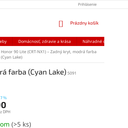
Prihlásenie
NÁKUPNÝ
Prázdny košík
KOŠÍK
reby
Domácnosť, zdravie a krása
Náhradné diely na mobi
Honor 90 Lite (CRT-NX1) – Zadný kryt, modrá farba
(Cyan Lake)
rá farba (Cyan Lake)
5091
17 %
90
ez DPH
ová
dom
(>5 ks)