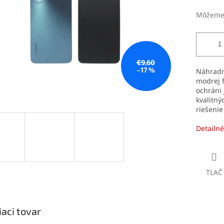
Môžeme 
€9,60
–17 %
Náhrad
modrej f
ochráni
kvalitný
riešenie
Detailné
TLAČ
iaci tovar