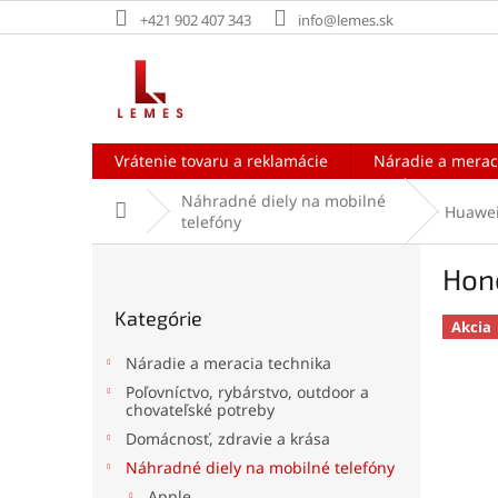
Prejsť
+421 902 407 343
info@lemes.sk
na
obsah
Vrátenie tovaru a reklamácie
Náradie a merac
Náhradné diely na mobilné
Domov
Huawe
telefóny
B
Hono
o
Preskočiť
č
Kategórie
kategórie
n
Akcia
ý
Náradie a meracia technika
p
Poľovníctvo, rybárstvo, outdoor a
a
chovateľské potreby
n
Domácnosť, zdravie a krása
e
Náhradné diely na mobilné telefóny
l
Apple