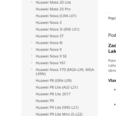
Huawei Mate 20 Lite
elekt
mater
Huawei Mate 20 Pro
no pr
Huawei Nova (CAN-L01)
odolá
Popi
oderu
Huawei Nova 3
aplika
Huawei Nova 3i (INE-LX1)
jedno
Pod
Huawei Nova 5T
drobn
Huawei Nova 8i
Zad
Huawei Nova 9
Lak
Huawei Nova 9 SE
Potr
Huawei Nova Y61
náhr
Huawei Nova Y70 (MGA-LX9, MGA-
obno
LX9N)
Vla
Huawei P8 (GRA-L09)
Huawei P8 Lite (ALE-L21)
Huawei P8 Lite 2017
Huawei P9
Huawei P9 Lite (VNS-L21)
Huawei P9 Lite Mini (S-L22)