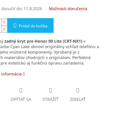
doručiť do:
11.8.2026
Možnosti doručenia
Pridať do košíka
ný
zadný kryt pre Honor 90 Lite (CRT-NX1)
v
arbe Cyan Lake obnoví originálny vzhľad telefónu a
 jeho vnútorné komponenty. Vyrobený je z
ch materiálov zhodných s originálom. Perfektné
 pre estetickú aj funkčnú opravu zariadenia.
 informácie
OPÝTAŤ SA
STRÁŽIŤ
ZDIEĽAŤ