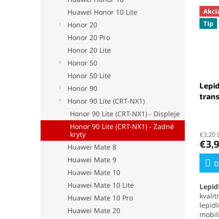
Akci
Huawei Honor 10 Lite
Tip
Honor 20
Honor 20 Pro
Honor 20 Lite
Honor 50
Honor 50 Lite
Lepid
Honor 90
tran
Honor 90 Lite (CRT-NX1)
Honor 90 Lite (CRT-NX1) - Displeje
Priem
Honor 90 Lite (CRT-NX1) - Zadné
hodno
kryty
€3,20 
produ
€3,
je
Huawei Mate 8
5,0
Huawei Mate 9
z
D
Huawei Mate 10
5
hviezd
Huawei Mate 10 Lite
Lepid
kvali
Huawei Mate 10 Pro
lepid
Huawei Mate 20
mobil