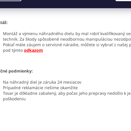
to odkaz
.
táž:
Montáž a výmenu náhradného dielu by mal robiť kvalifikovaný se
technik. Za škody spôsobené neodbornou manipuláciou nezodp
Pokiaľ máte záujem o servisné náradie, môžete si vybrať z našej
pod týmto
odkazom
učné podmienky:
Na náhradný diel je záruka 24 mesiacov
Prípadné reklamácie riešime okamžite
Tovar je dôkladne zabalený, aby počas jeho prepravy nedošlo k j
poškodeniu