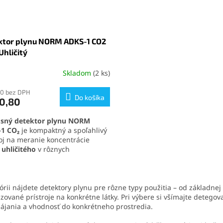
rizikovom prostredí.
Pozrite si celú ponuku našich
detektorov plynu
kliknutím na
odkaz
.
ktor plynu NORM ADKS-1 CO2
Uhličitý
Skladom
(2 ks)
erné
tenie
ktu
60 bez DPH
Do košíka
0,80
sný detektor plynu NORM
1 CO₂
je kompaktný a spoľahlivý
roj na meranie koncentrácie
ičiek.
 uhličitého
v rôznych
rediach. Vďaka vysokej presnosti,
ému vyhotoveniu a trojitému
O
mu upozornenia je ideálny na
v
sionálne aj priemyselné použitie.
órii nájdete detektory plynu pre rôzne typy použitia – od základnej
l
denie je vybavené kvalitným
izované prístroje na konkrétne látky. Pri výbere si všímajte detegov
á
ejom a výkonným akumulátorom
ájania a vhodnosť do konkrétneho prostredia.
d
žou viac ako 8 hodín.
a