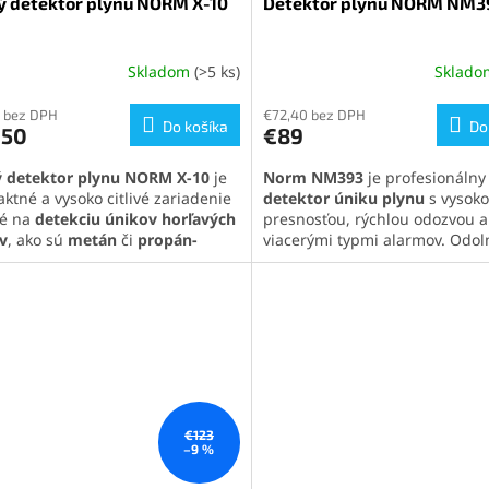
ý detektor plynu NORM X-10
Detektor plynu NORM NM3
Skladom
(>5 ks)
Sklad
erné
Priemerné
tenie
hodnotenie
ktu
 bez DPH
produktu
€72,40 bez DPH
Do košíka
Do
,50
€89
je
5,0
 detektor plynu NORM X-10
je
Norm NM393
je profesionálny
z
ktné a vysoko citlivé zariadenie
detektor úniku plynu
s vysok
5
é na
detekciu únikov horľavých
presnosťou, rýchlou odozvou a
ičiek.
hviezdičiek.
v
, ako sú
metán
či
propán-
viacerými typmi alarmov. Odol
n
. Vďaka dvojúrovňovému
konštrukcia a dlhá výdrž batéri
u, MOS senzoru a
neho robia ideálne riešenie pr
procesoru spoľahlivo upozorní
domácnosti aj priemysel. Vďak
bezpečnú koncentráciu plynu.
displeju a flexibilnej sonde po
ny pomocník do domácnosti aj
presné výsledky v každej situác
rofesionálne použitie v teréne.
Pozrite si celú ponuku našich
te si celú ponuku našich
detektorov plynu
kliknutím na
torov plynu
kliknutím na tento
odkaz
.
z
.
€123
–9 %