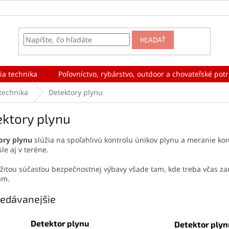
HĽADAŤ
ia technika
Poľovníctvo, rybárstvo, outdoor a chovateľské pot
technika
Detektory plynu
ektory plynu
ory plynu
slúžia na spoľahlivú kontrolu únikov plynu a meranie kon
le aj v teréne.
žitou súčasťou bezpečnostnej výbavy všade tam, kde treba včas za
ám.
edávanejšie
Detektor plynu
Detektor plyn