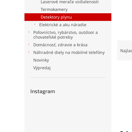
Laserové merače vzdialenosti
Termokamery
Detektory plynu
Elektrické a aku náradie
Poľovníctvo, rybárstvo, outdoor a
chovateľské potreby
R
Domácnosť, zdravie a krása
a
Najla
Náhradné diely na mobilné telefóny
d
Novinky
e
Výpredaj
V
n
ý
i
p
e
i
p
Instagram
s
r
p
o
r
d
o
u
d
k
u
t