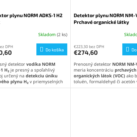
ktor plynu NORM ADKS-1 H2
Detektor plynu NORM NM-
k
Prchavé organické látky
Skladom
(2 ks)
Skla
erné
tenie
ktu
bez DPH
€223,30 bez DPH
Do košíka
Do
0,60
€274,60
sný detektor
vodíka NORM
Prenosný detektor
NORM NM-
1 H₂
je presný a spoľahlivý
meria koncentráciu
prchavých
roj určený na
detekciu úniku
organických látok (VOC)
ako b
ičiek.
vého plynu H₂
v priemyselných
toluén, formaldehyd či acetón 
mácich podmienkach. Vďaka
rozsahu
0–1000 PPM
. Presný, 
vým senzorom, nastaviteľným
spoľahlivý prístroj s alarmom a
om a dlhej výdrži batérie
ako 8-hodinovou výdržou.
tuje vysoký komfort a bezpečnosť
Pozrite si celú ponuku našich
ráci. Je odolný voči náročným
detektorov plynu
kliknutím na
enkam, ľahko sa ovláda a
odkaz
.
izuje únik plynu svetelne,
vo aj vibráciou.
te si celú ponuku našich