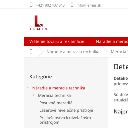
Prejsť
+421 902 407 343
info@lemes.sk
na
obsah
Vrátenie tovaru a reklamácie
Náradie a merac
Domov
Náradie a meracia technika
Meracia 
B
Det
o
Preskočiť
č
Kategórie
kategórie
Detekt
n
priemys
ý
Náradie a meracia technika
p
Sú dôle
Meracia technika
a
situáci
Posuvné meradlá
n
e
Laserové nivelačné prístroje
Najpr
l
Príslušenstvo k nivelačným
prístrojom