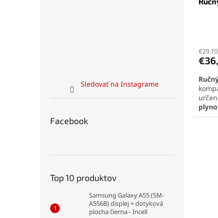
Ručn
k
o
t
v
o
Priem
v
hodno
produ
€29,70
€36
je
4,6
Ručný
z
Sledovať na Instagrame
kompa
5
určen
hviezd
plyno
butá
Facebook
alarm
mikro
na ne
Ideál
pre p
Pozri
Top 10 produktov
detek
odka
Samsung Galaxy A55 (SM-
A556B) displej + dotyková
plocha čierna - Incell