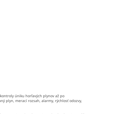
odkaz
.
 tento
 kontroly úniku horľavých plynov až po
aný plyn, merací rozsah, alarmy, rýchlosť odozvy,