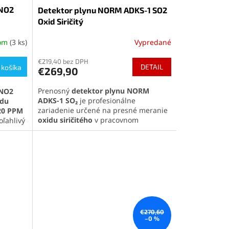
NO2
Detektor plynu NORM ADKS-1 SO2
Oxid Siričitý
dom
(3 ks)
Vypredané
Priemerné
hodnotenie
€219,40 bez DPH
produktu
DETAIL
 košíka
€269,90
je
5,0
Prenosný
detektor plynu NORM
NO2
z
ADKS-1 SO₂
je profesionálne
idu
5
zariadenie určené na presné meranie
20 PPM
hviezdičiek.
oxidu siričitého
v pracovnom
oľahlivý
prostredí. Vďaka vysoko citlivému
c ako 8
senzoru, nastaviteľným alarmovým
lenie s
hodnotám a odolnej konštrukcii je
ideálny pre priemysel, laboratóriá aj
sklady. Kompaktné rozmery,
 tento
jednoduché ovládanie a dlhá výdrž
batérie zabezpečujú pohodlné a
spoľahlivé používanie počas celej
zmeny.
€270,60
Pozrite si celú ponuku našich
–0 %
detektorov plynu
kliknutím na tento