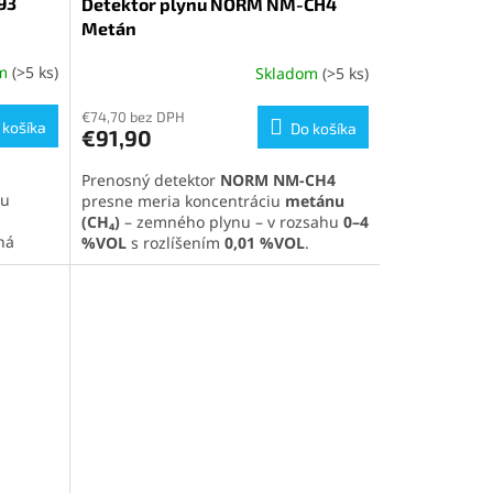
93
Detektor plynu NORM NM-CH4
Metán
om
(>5 ks)
Skladom
(>5 ks)
€74,70 bez DPH
 košíka
Do košíka
€91,90
Prenosný detektor
NORM NM-CH4
ou
presne meria koncentráciu
metánu
(CH₄)
– zemného plynu – v rozsahu
0–4
ná
%VOL
s rozlíšením
0,01 %VOL
.
e z
Spoľahlivý, odolný prístroj s alarmom,
e
jednoduchým ovládaním a viac ako 8-
a LCD
hodinovou prevádzkou.
skytuje
Pozrite si celú ponuku našich
ii.
detektorov plynu
kliknutím na tento
odkaz
.
 tento