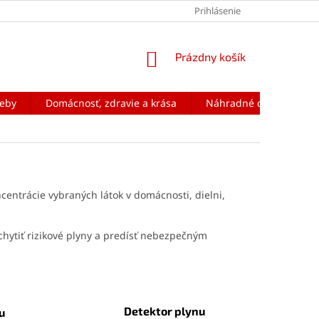
Prihlásenie
NÁKUPNÝ
Prázdny košík
KOŠÍK
reby
Domácnosť, zdravie a krása
Náhradné diely na mobi
centrácie vybraných látok v domácnosti, dielni,
chytiť rizikové plyny a predísť nebezpečným
Detektor plynu
u