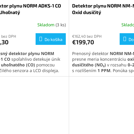
ktor plynu NORM ADKS-1 CO
Detektor plynu NORM NM-
 Uhoľnatý
Oxid dusičitý
Skladom
(3 ks)
Skla
erné
tenie
ktu
0 bez DPH
€162,40 bez DPH
Do košíka
Do
,30
€199,70
sný detektor plynu NORM
Prenosný detektor
NORM NM-
-1 CO
spoľahlivo detekuje únik
presne meria koncentráciu
ox
 uhoľnatého (CO)
pomocou
dusičitého (NO₂)
v rozsahu
0–
ičiek.
čilého senzora a LCD displeja.
s rozlíšením
1 PPM
. Ponúka sp
 odolnému vyhotoveniu,
alarm, odolnú konštrukciu, via
ej aj vizuálnej signalizácii a
hodín prevádzky a praktické ba
j hmotnosti je ideálny na
kompletným príslušenstvom.
sionálne aj domáce použitie
.
Pozrite si celú ponuku našich
aná
nabíjateľná batéria
detektorov plynu
kliknutím na
pečí viac než 8 hodín prevádzky
odkaz
.
očných podmienkach.
te si celú ponuku našich
torov plynu
kliknutím na tento
z
.