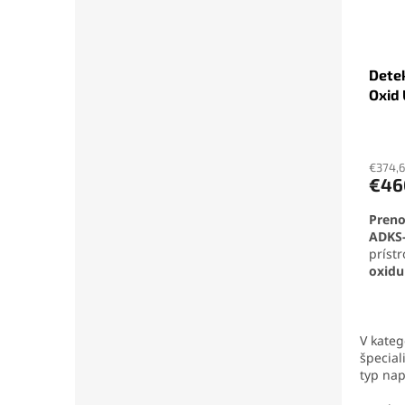
Dete
Oxid 
Priem
hodno
produ
€374,
€46
je
5,0
Preno
z
ADKS-
5
príst
hviezd
oxidu
prost
odoln
systé
profe
V kateg
Zaria
špecial
displ
typ nap
s výdr