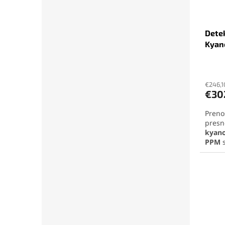
detek
odka
Dete
Kyan
€246,1
€30
Preno
presn
kyano
PPM
s
príst
konšt
výdrž
Pozri
detek
odka