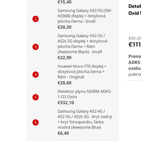
€15,40
Dete
Samsung Galaxy A33 5G (SM-
Oxid
A336B) displej + dotyková
plocha čierna - Incell
Priem
€20,20
hodno
Samsung Galaxy A52 5G /
produ
€90,5
A52s 5G displej + dotyková
€111
je
plocha čierna + Rám
5,0
(Awesome Black) - Incell
Preno
z
€22,90
ADKS
5
Huawei Nova Y70 displej +
oxidu
hviezd
dotyková plocha čierna +
pokro
Rám - Originál
Vďaka
€20,60
zvukov
Detektor plynu NORM ADKS-
nízke
1 O3 Ozón
profe
€332,10
Vstav
zabez
Samsung Galaxy A52 4G /
v nár
A52 5G / A52s 5G - Kryt zadný
+ kryt fotoaparátu, farba
Pozri
modrá (Awesome Blue)
detek
€6,40
odka