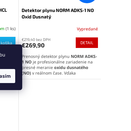
odkaz
.
HCL
Detektor plynu NORM ADKS-1 NO
Oxid Dusnatý
dom
(1 ks)
Vypredané
Priemerné
hodnotenie
€219,40 bez DPH
produktu
DETAIL
 košíka
€269,90
je
5,0
ebu
Prenosný detektor plynu
NORM ADKS-
HCL
z
1 NO
je profesionálne zariadenie na
5
presné meranie
oxidu dusnatého
)
v
hviezdičiek.
(NO)
v reálnom čase. Vďaka
m
1 PPM
.
asím
robustnému spracovaniu, vysokej
mom a
citlivosti a výdrži viac ako 8 hodín je
pre
ideálny pre použitie v náročných
pracovných podmienkach. Vizuálny,
zvukový aj vibračný alarm zabezpečí
včasné varovanie pri prekročení
 tento
nastavených hodnôt.
Pozrite si celú ponuku našich
detektorov plynu
kliknutím na tento
odkaz
.