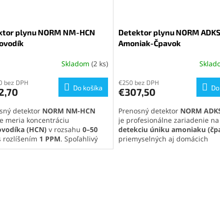
torov plynu
kliknutím na tento
z
.
ktor plynu NORM NM-HCN
Detektor plynu NORM ADKS
ovodík
Amoniak-Čpavok
Skladom
(2 ks)
Skla
Priemerné
hodnotenie
0 bez DPH
produktu
€250 bez DPH
Do košíka
Do
2,70
€307,50
je
5,0
sný detektor
NORM NM-HCN
Prenosný detektor
NORM ADKS
z
e meria koncentráciu
je profesionálne zariadenie na
5
vodíka (HCN)
v rozsahu
0–50
detekciu úniku amoniaku (čp
hviezdičiek.
 rozlíšením
1 PPM
. Spoľahlivý
priemyselných aj domácich
roj s alarmom, odolnou
podmienkach. Vďaka vysokocit
rukciou a viac ako 8-hodinovou
senzoru, nastaviteľným alarm
ou pre maximálnu bezpečnosť.
odolnému vyhotoveniu poskytu
te si celú ponuku našich
spoľahlivú ochranu a jednodu
torov plynu
kliknutím na tento
obsluhu. Kompaktný dizajn, dl
z
.
výdrž batérie a vizuálne aj zvu
upozornenia z neho robia ideá
riešenie pre bezpečnú prácu v