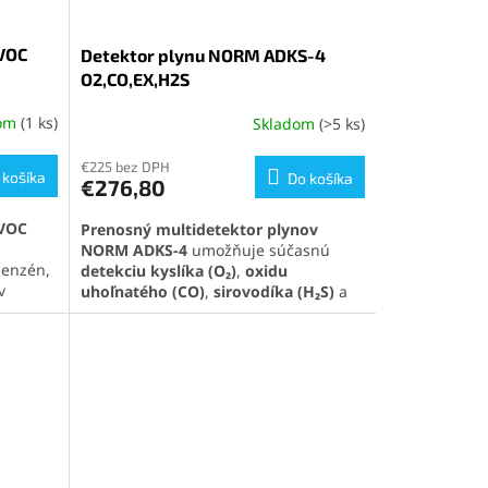
VOC
Detektor plynu NORM ADKS-4
O2,CO,EX,H2S
dom
(1 ks)
Skladom
(>5 ks)
Priemerné
hodnotenie
produktu
€225 bez DPH
 košíka
Do košíka
€276,80
je
5,0
VOC
Prenosný multidetektor plynov
z
NORM ADKS-4
umožňuje súčasnú
5
enzén,
detekciu kyslíka (O₂)
,
oxidu
hviezdičiek.
v
uhoľnatého (CO)
,
sirovodíka (H₂S)
a
odolný a
výbušných plynov (EX)
, vďaka čomu
 viac
poskytuje komplexnú ochranu v
rizikovom prostredí. Vysoká citlivosť,
nastaviteľné úrovne alarmu, LCD
 tento
displej, zvukové a vibračné
upozornenia zabezpečujú rýchlu a
spoľahlivú reakciu na únik plynov.
Vďaka robustnej konštrukcii,
vodoodolnosti a výdrži nad 8 hodín na