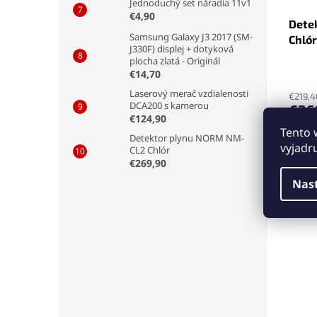
Jednoduchý set náradia 11v1
€4,90
Dete
Samsung Galaxy J3 2017 (SM-
Chlór
J330F) displej + dotyková
plocha zlatá - Originál
€14,70
Laserový merač vzdialenosti
€219,4
DCA200 s kamerou
€26
€124,90
Tento 
Preno
Detektor plynu NORM NM-
vyjadr
CL2 Chlór
presn
€269,90
(Cl₂)
v
1 PP
Nas
odoln
prevá
kompl
Pozri
detek
odka