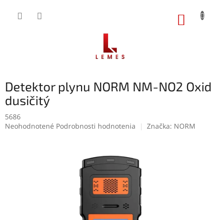
Prejsť
na
NÁKUP
obsah
KOŠÍK
Detektor plynu NORM NM-NO2 Oxid
dusičitý
5686
Priemerné
Neohodnotené
Podrobnosti hodnotenia
Značka:
NORM
hodnotenie
produktu
je
0,0
z
5
hviezdičiek.