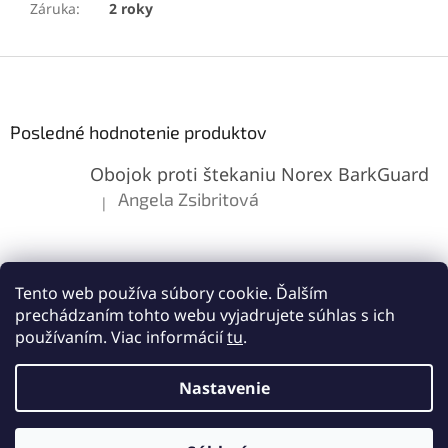
Záruka
:
2 roky
Z
á
p
ä
Posledné hodnotenie produktov
t
Obojok proti štekaniu Norex BarkGuard
i
e
Angela Zsibritová
|
Hodnotenie produktu je 5 z 5 hviezdičiek.
Tento web používa súbory cookie. Ďalším
prechádzaním tohto webu vyjadrujete súhlas s ich
používaním. Viac informácií
tu
.
Vytvoril Shoptet
Nastavenie
Copyright 2026
Lemes.sk
. Všetky práva vyhradené.
Upraviť