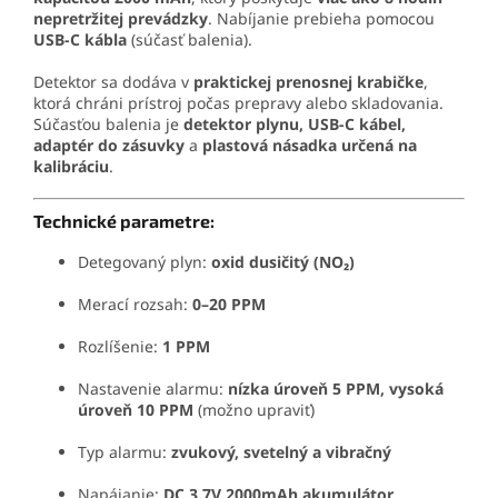
nepretržitej prevádzky
. Nabíjanie prebieha pomocou
USB-C kábla
(súčasť balenia).
Detektor sa dodáva v
praktickej prenosnej krabičke
,
ktorá chráni prístroj počas prepravy alebo skladovania.
Súčasťou balenia je
detektor plynu, USB-C kábel,
adaptér do zásuvky
a
plastová násadka určená na
kalibráciu
.
Technické parametre:
Detegovaný plyn:
oxid dusičitý (NO₂)
Merací rozsah:
0–20 PPM
Rozlíšenie:
1 PPM
Nastavenie alarmu:
nízka úroveň 5 PPM, vysoká
úroveň 10 PPM
(možno upraviť)
Typ alarmu:
zvukový, svetelný a vibračný
Napájanie:
DC 3.7V 2000mAh akumulátor