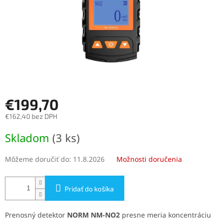
€199,70
€162,40 bez DPH
Jednotková
Skladom
(3 ks)
cena:
Môžeme doručiť do:
11.8.2026
Možnosti doručenia
Pridať do košíka
Prenosný detektor
NORM NM-NO2
presne meria koncentráciu