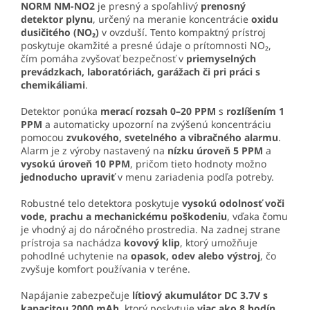
NORM NM-NO2
je presný a spoľahlivý
prenosný
detektor plynu
, určený na meranie koncentrácie
oxidu
dusičitého (NO₂)
v ovzduší. Tento kompaktný prístroj
poskytuje okamžité a presné údaje o prítomnosti NO₂,
čím pomáha zvyšovať bezpečnosť v
priemyselných
prevádzkach, laboratóriách, garážach či pri práci s
chemikáliami
.
Detektor ponúka
merací rozsah 0–20 PPM
s
rozlíšením 1
PPM
a automaticky upozorní na zvýšenú koncentráciu
pomocou
zvukového, svetelného a vibračného alarmu
.
Alarm je z výroby nastavený na
nízku úroveň 5 PPM
a
vysokú úroveň 10 PPM
, pričom tieto hodnoty možno
jednoducho upraviť
v menu zariadenia podľa potreby.
Robustné telo detektora poskytuje
vysokú odolnosť voči
vode, prachu a mechanickému poškodeniu
, vďaka čomu
je vhodný aj do náročného prostredia. Na zadnej strane
prístroja sa nachádza
kovový klip
, ktorý umožňuje
pohodlné uchytenie na
opasok, odev alebo výstroj
, čo
zvyšuje komfort používania v teréne.
Napájanie zabezpečuje
lítiový akumulátor DC 3.7V s
kapacitou 2000 mAh
, ktorý poskytuje
viac ako 8 hodín