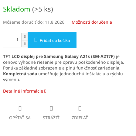
Jednotková
Skladom
(>5 ks)
cena:
Môžeme doručiť do:
11.8.2026
Možnosti doručenia
Pridať do košíka
TFT LCD displej pre Samsung Galaxy A21s (SM-A217F)
je
cenovo výhodné riešenie pre opravu poškodeného displeja.
Ponúka základné zobrazenie a plnú funkčnosť zariadenia.
Kompletná sada
umožňuje jednoduchú inštaláciu a rýchlu
výmenu.
Detailné informácie
OPÝTAŤ SA
STRÁŽIŤ
ZDIEĽAŤ