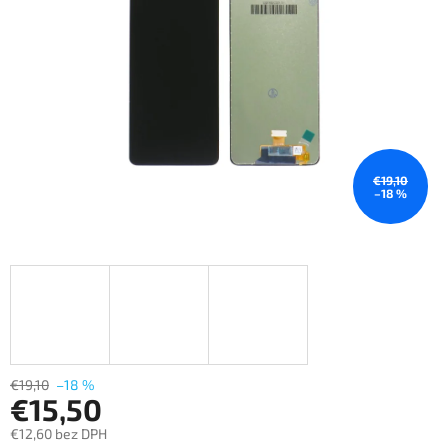
hviezdičiek.
€19,10
–18 %
€19,10
–18 %
€15,50
€12,60 bez DPH