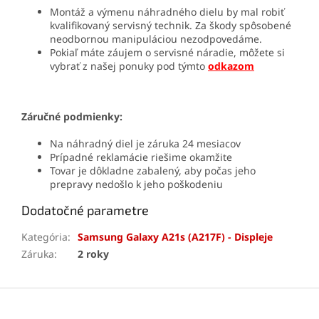
Montáž a výmenu náhradného dielu by mal robiť
kvalifikovaný servisný technik. Za škody spôsobené
neodbornou manipuláciou nezodpovedáme.
Pokiaľ máte záujem o servisné náradie, môžete si
vybrať z našej ponuky pod týmto
odkazom
Záručné podmienky:
Na náhradný diel je záruka 24 mesiacov
Prípadné reklamácie riešime okamžite
Tovar je dôkladne zabalený, aby počas jeho
prepravy nedošlo k jeho poškodeniu
Dodatočné parametre
Kategória
:
Samsung Galaxy A21s (A217F) - Displeje
Záruka
:
2 roky
Z
á