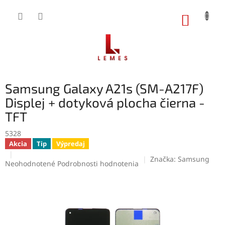
Prejsť
na
NÁKUP
obsah
KOŠÍK
Samsung Galaxy A21s (SM-A217F)
Displej + dotyková plocha čierna -
TFT
5328
Akcia
Tip
Výpredaj
Značka:
Samsung
Priemerné
Neohodnotené
Podrobnosti hodnotenia
hodnotenie
produktu
je
0,0
z
5