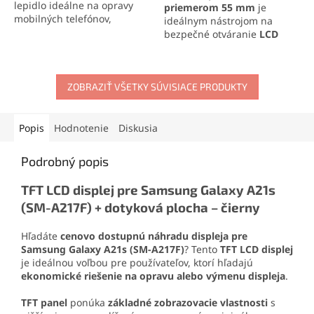
lepidlo ideálne na opravy
priemerom 55 mm
je
mobilných telefónov,
ideálnym nástrojom na
elektroniky a jemných
bezpečné otváranie
LCD
materiálov. Vytvára pevný,
panelov
a elektronických
no pružný spoj, ktorý
zariadení. Vďaka
saciemu
odoláva otrasom, vode aj
efektu s tlakom až 10 kg
oderu. Vďaka presnej
ZOBRAZIŤ VŠETKY SÚVISIACE PRODUKTY
umožňuje pevné uchopenie
aplikačnej špičke sa
bez poškodenia. Odolná
jednoducho nanáša aj na
konštrukcia z ABS plastu
drobné súčiastky.
zaručuje dlhú životnosť a
Popis
Hodnotenie
Diskusia
jednoduchú manipuláciu.
Podrobný popis
TFT LCD displej pre Samsung Galaxy A21s
(SM-A217F) + dotyková plocha – čierny
Hľadáte
cenovo dostupnú náhradu displeja pre
Samsung Galaxy A21s (SM-A217F)
? Tento
TFT LCD displej
je ideálnou voľbou pre používateľov, ktorí hľadajú
ekonomické riešenie na opravu alebo výmenu displeja
.
TFT panel
ponúka
základné zobrazovacie vlastnosti
s