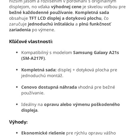
nižším jasom a rozlíšením v porovnaní s originálnym
displejom, no vďaka
výhodnej cene
je skvelou voľbou pre
bežné každodenné používanie
.
Kompletná sada
obsahuje
TFT LCD displej a dotykovú plochu
, čo
zaručuje
jednoduchú inštaláciu
a
plnú funkčnosť
zariadenia
po výmene.
Kľúčové vlastnosti:
Kompatibilný s modelom
Samsung Galaxy A21s
(SM-A217F)
.
Kompletná sada:
displej + dotyková plocha pre
jednoduchú montáž.
Cenovo dostupná náhrada
vhodná pre bežné
používanie.
Ideálny na
opravu alebo výmenu poškodeného
displeja
.
Výhody:
Ekonomické riešenie
pre rýchlu opravu vášho