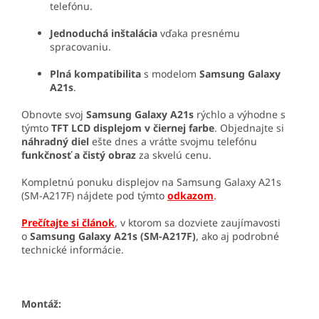
telefónu.
Jednoduchá inštalácia
vďaka presnému
spracovaniu.
Plná kompatibilita
s modelom
Samsung Galaxy
A21s
.
Obnovte svoj
Samsung Galaxy A21s
rýchlo a výhodne s
týmto
TFT LCD displejom v čiernej farbe
. Objednajte si
náhradný diel
ešte dnes a vráťte svojmu telefónu
funkčnosť a čistý obraz
za skvelú cenu.
Kompletnú ponuku displejov na Samsung Galaxy A21s
(SM-A217F) nájdete pod týmto
odkazom
.
Prečítajte si článok
, v ktorom sa dozviete zaujímavosti
o
Samsung Galaxy A21s (SM-A217F)
, ako aj podrobné
technické informácie.
Montáž: