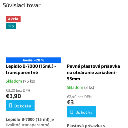
Súvisiaci tovar
Akcia
Tip
€4,90
–20 %
Lepidlo B-7000 (15ml.) -
Pevná plastová prísavka
transparentné
na otváranie zariadení -
55mm
Skladom
(>5 ks)
Priemerné
hodnotenie
Skladom
(3 ks)
Priemerné
€3,20 bez DPH
produktu
hodnotenie
€3,90
€2,40 bez DPH
je
produktu
€3
5,0
je
Do košíka
z
5,0
Do košíka
5
z
Lepidlo B-7000 (15 ml)
je
hviezdičiek.
5
kvalitné transparentné
Plastová prísavka s
hviezdičiek.