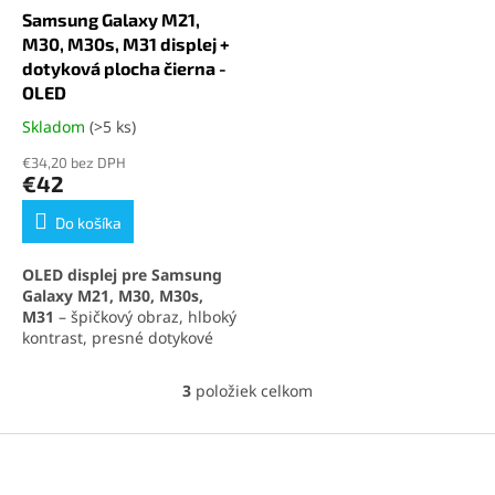
Samsung Galaxy M21,
M30, M30s, M31 displej +
dotyková plocha čierna -
OLED
Skladom
(>5 ks)
Priemerné
hodnotenie
€34,20 bez DPH
produktu
€42
je
5,0
Do košíka
z
5
OLED displej pre Samsung
hviezdičiek.
Galaxy M21, M30, M30s,
M31
– špičkový obraz, hlboký
kontrast, presné dotykové
ovládanie, jednoduchá
inštalácia.
3
položiek celkom
O
v
l
Z
á
á
d
p