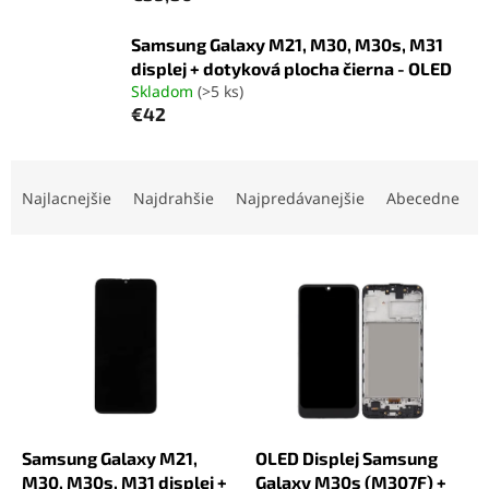
Samsung Galaxy M21, M30, M30s, M31
displej + dotyková plocha čierna - OLED
Skladom
(>5 ks)
€42
R
a
Najlacnejšie
Najdrahšie
Najpredávanejšie
Abecedne
d
e
V
n
ý
i
p
e
i
p
s
r
p
o
r
d
o
u
d
k
Samsung Galaxy M21,
OLED Displej Samsung
u
t
M30, M30s, M31 displej +
Galaxy M30s (M307F) +