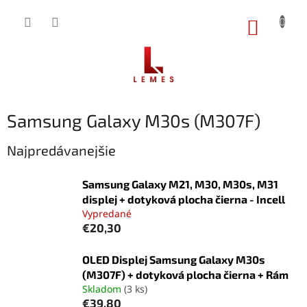
Prejsť
na
NÁKUP
obsah
KOŠÍK
Samsung Galaxy M30s (M307F)
Najpredávanejšie
Samsung Galaxy M21, M30, M30s, M31
displej + dotyková plocha čierna - Incell
Vypredané
€20,30
OLED Displej Samsung Galaxy M30s
(M307F) + dotyková plocha čierna + Rám
Skladom
(3 ks)
€39,80