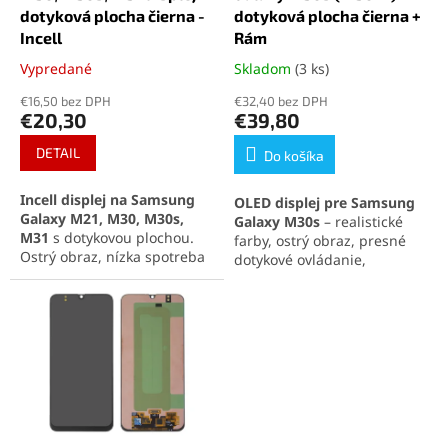
k
o
dotyková plocha čierna -
dotyková plocha čierna +
t
v
Incell
Rám
o
Vypredané
Skladom
(3 ks)
Priemerné
Priemerné
v
hodnotenie
hodnotenie
€16,50 bez DPH
€32,40 bez DPH
produktu
produktu
€20,30
€39,80
je
je
5,0
5,0
DETAIL
Do košíka
z
z
5
5
Incell displej na Samsung
OLED displej pre Samsung
hviezdičiek.
hviezdičiek.
Galaxy M21, M30, M30s,
Galaxy M30s
– realistické
M31
s dotykovou plochou.
farby, ostrý obraz, presné
Ostrý obraz, nízka spotreba
dotykové ovládanie,
energie, jednoduchá
kompletná sada s rámom.
montáž.