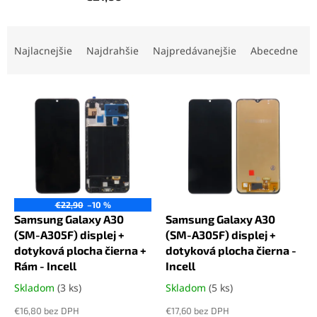
R
a
Najlacnejšie
Najdrahšie
Najpredávanejšie
Abecedne
d
e
V
n
ý
i
p
e
i
p
s
r
p
o
r
d
o
u
€22,90
–10 %
d
k
Samsung Galaxy A30
Samsung Galaxy A30
u
t
(SM-A305F) displej +
(SM-A305F) displej +
k
o
dotyková plocha čierna +
dotyková plocha čierna -
t
v
Rám - Incell
Incell
o
Skladom
(3 ks)
Skladom
(5 ks)
Priemerné
Priemerné
v
hodnotenie
hodnotenie
€16,80 bez DPH
€17,60 bez DPH
produktu
produktu