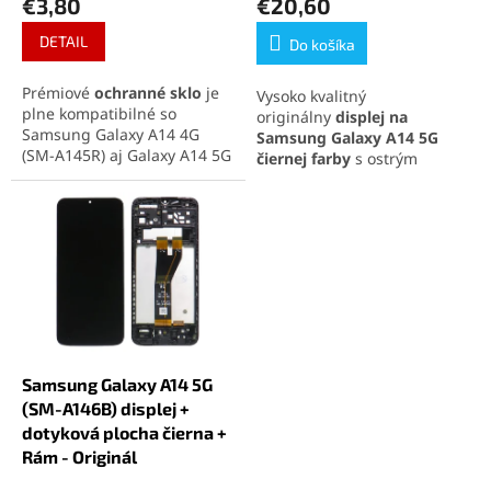
€3,80
€20,60
DETAIL
Do košíka
Prémiové
ochranné sklo
je
Vysoko kvalitný
plne kompatibilné so
originálny
displej na
Samsung Galaxy A14 4G
Samsung Galaxy A14 5G
(SM-A145R) aj Galaxy A14 5G
čiernej farby
s ostrým
(SM-A146B), pretože oba
obrazom, prirodzenými
modely majú rovnaký
farbami a citlivou dotykovou
displej, umiestnenie kamery
plochou. Kompletná sada
aj slúchadla. Sklo s
obsahuje LCD displej a
tvrdosťou 9H siaha
až po
dotykovú plochu pre
okraje telefónu
a spoľahlivo
jednoduchú inštaláciu.
chráni pred škrabancami a
nárazmi. Oleofóbna vrstva
udrží displej čistý a zachová
jeho vysokú citlivosť.
Samsung Galaxy A14 5G
(SM-A146B) displej +
dotyková plocha čierna +
Rám - Originál