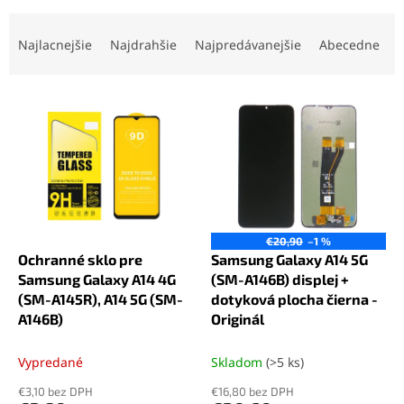
R
a
Najlacnejšie
Najdrahšie
Najpredávanejšie
Abecedne
d
e
V
n
ý
i
p
e
i
p
s
r
p
o
r
d
o
u
€20,90
–1 %
d
k
Ochranné sklo pre
Samsung Galaxy A14 5G
u
t
Samsung Galaxy A14 4G
(SM-A146B) displej +
k
o
(SM-A145R), A14 5G (SM-
dotyková plocha čierna -
t
v
A146B)
Originál
o
v
Vypredané
Skladom
(>5 ks)
€3,10 bez DPH
€16,80 bez DPH