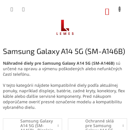
Prejsť
na
NÁKUP
obsah
KOŠÍK
Samsung Galaxy A14 5G (SM-A146B)
Náhradné diely pre Samsung Galaxy A14 5G (SM-A146B)
sú
určené na opravu a výmenu poškodených alebo nefunkčných
častí telefónu.
V tejto kategórii nájdete kompatibilné diely podľa aktuálnej
ponuky, napríklad displeje, batérie, zadné kryty, konektory, flex
káble alebo ďalšie servisné komponenty. Pred nákupom
odporúčame overiť presné označenie modelu a kompatibilitu
vybraného dielu.
Samsung Galaxy
Ochranné sklá
A14 5G (SM-
pre Samsung