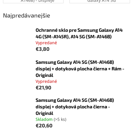
A146B) - Displeje
Galaxy A14 5G
(SM-A146B)
Najpredávanejšie
Ochranné sklo pre Samsung Galaxy A14
4G (SM-A145R), A14 5G (SM-A146B)
Vypredané
€3,80
Samsung Galaxy A14 5G (SM-A146B)
displej + dotyková plocha čierna + Rám -
Originál
Vypredané
€21,90
Samsung Galaxy A14 5G (SM-A146B)
displej + dotyková plocha čierna -
Originál
Skladom
(>5 ks)
€20,60