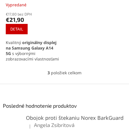
Vypredané
€17,80 bez DPH
€21,90
DETAIL
Kvalitný
originálny displej
na Samsung Galaxy A14
5G
s výbornými
zobrazovacími vlastnosťami
a citlivým dotykovým
ovládaním. Kompletná
3
položiek celkom
O
zostava obsahuje LCD
v
displej, dotykovú plochu a
l
Z
rám pre jednoduchú
á
inštaláciu.
á
d
p
a
ä
Posledné hodnotenie produktov
c
t
i
Obojok proti štekaniu Norex BarkGuard
i
e
p
e
Angela Zsibritová
|
Hodnotenie produktu je 5 z 5 hviezdičiek.