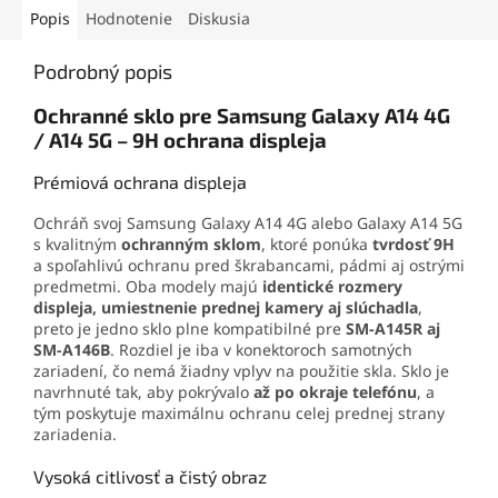
Popis
Hodnotenie
Diskusia
Podrobný popis
Ochranné sklo pre Samsung Galaxy A14 4G
/ A14 5G – 9H ochrana displeja
Prémiová ochrana displeja
Ochráň svoj Samsung Galaxy A14 4G alebo Galaxy A14 5G
s kvalitným
ochranným sklom
, ktoré ponúka
tvrdosť 9H
a spoľahlivú ochranu pred škrabancami, pádmi aj ostrými
predmetmi. Oba modely majú
identické rozmery
displeja, umiestnenie prednej kamery aj slúchadla
,
preto je jedno sklo plne kompatibilné pre
SM-A145R aj
SM-A146B
. Rozdiel je iba v konektoroch samotných
zariadení, čo nemá žiadny vplyv na použitie skla. Sklo je
navrhnuté tak, aby pokrývalo
až po okraje telefónu
, a
tým poskytuje maximálnu ochranu celej prednej strany
zariadenia.
Vysoká citlivosť a čistý obraz