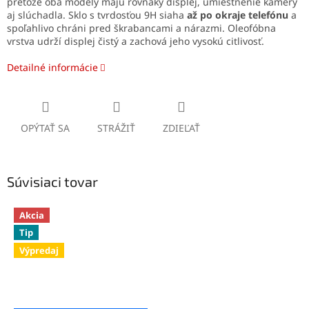
pretože oba modely majú rovnaký displej, umiestnenie kamery
aj slúchadla. Sklo s tvrdosťou 9H siaha
až po okraje telefónu
a
spoľahlivo chráni pred škrabancami a nárazmi. Oleofóbna
vrstva udrží displej čistý a zachová jeho vysokú citlivosť.
Detailné informácie
OPÝTAŤ SA
STRÁŽIŤ
ZDIEĽAŤ
Súvisiaci tovar
Akcia
Tip
Výpredaj