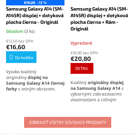
€19,20
–13 %
Samsung Galaxy A14 (SM-
Samsung Galaxy A14 (SM-
A145R) displej + dotyková
A145R) displej + dotyková
plocha čierna - Originál
plocha čierna + Rám -
Originál
Skladom
(3 ks)
Priemerné
hodnotenie
€13,50 bez DPH
Vypredané
produktu
€16,60
je
€16,90 bez DPH
5,0
Do košíka
€20,80
z
5
DETAIL
Vysoko kvalitný
hviezdičiek.
originálny
displej na
Kvalitný
originálny displej
Samsung Galaxy A14 čiernej
na Samsung Galaxy A14
s
farby
s ostrým obrazom,
výbornými zobrazovacími
prirodzenými farbami a
vlastnosťami a citlivým
citlivou dotykovou plochou.
dotykovým ovládaním.
Kompletná sada obsahuje
Kompletná zostava obsahuje
LCD displej a dotykovú
LCD displej, dotykovú plochu
plochu pre jednoduchú
ZOBRAZIŤ VŠETKY SÚVISIACE PRODUKTY
a rám pre jednoduchú
inštaláciu.
inštaláciu.