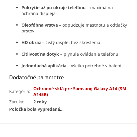
Pokrytie až po okraje telefónu
– maximálna
ochrana displeja
Oleofóbna vrstva
– odpudzuje mastnotu a odtlačky
prstov
HD obraz
– čistý displej bez skreslenia
Citlivosť na dotyk
– plynulé ovládanie telefónu
Jednoduchá aplikácia
– všetko potrebné v balení
Dodatočné parametre
Ochranné sklá pre Samsung Galaxy A14 (SM-
Kategória
:
A145R)
Záruka
:
2 roky
Položka bola vypredaná…
Z
á