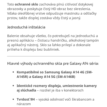
Toto
ochranné sklo
zachováva plnú citlivosť dotykovej
obrazovky a poskytuje čistý HD obraz bez skreslenia.
Vďaka oleofóbnej vrstve odpudzuje mastnotu a odtlačky
prstov, takže displej zostáva vždy čistý a jasný.
Jednoduchá inštalácia
Balenie obsahuje všetko, čo potrebuješ na jednoduchú a
presnú aplikáciu – čistiacu handričku, alkoholový tampón
aj aplikačný nástroj. Sklo sa ľahko prilepí a dokonale
prilieha k displeju bez bubliniek.
Hlavné výhody ochranného skla pre Galaxy A14 séria:
Kompatibilné so Samsung Galaxy A14 4G (SM-
A145R) a Galaxy A14 5G (SM-A146B)
Identické rozmery displeja, umiestnenie kamery
aj slúchadla
– rozdiel je iba v konektoroch
Tvrdosť 9H
– vysoká odolnosť voči škrabancom a
nárazom