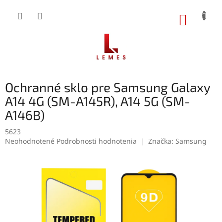
Prejsť
na
NÁKUP
obsah
KOŠÍK
Ochranné sklo pre Samsung Galaxy
A14 4G (SM-A145R), A14 5G (SM-
A146B)
5623
Priemerné
Neohodnotené
Podrobnosti hodnotenia
Značka:
Samsung
hodnotenie
produktu
je
0,0
z
5
hviezdičiek.