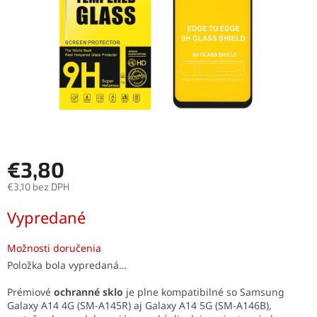
€3,80
€3,10 bez DPH
Jednotková
Vypredané
cena:
Možnosti doručenia
Položka bola vypredaná…
Prémiové
ochranné sklo
je plne kompatibilné so Samsung
Galaxy A14 4G (SM-A145R) aj Galaxy A14 5G (SM-A146B),