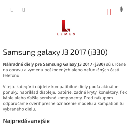
Prejsť
na
NÁKUP
obsah
KOŠÍK
Samsung galaxy J3 2017 (j330)
Náhradné diely pre Samsung Galaxy J3 2017 (j330)
sú určené
na opravu a výmenu poškodených alebo nefunkčných častí
telefónu.
V tejto kategórii nájdete kompatibilné diely podľa aktuálnej
ponuky, napríklad displeje, batérie, zadné kryty, konektory, flex
káble alebo ďalšie servisné komponenty. Pred nákupom
odporúčame overiť presné označenie modelu a kompatibilitu
vybraného dielu.
Najpredávanejšie