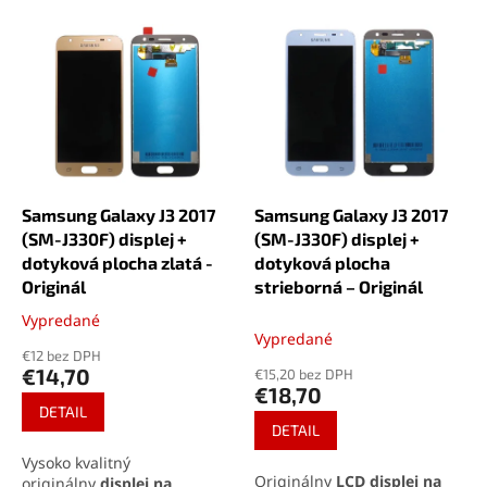
e
V
n
ý
i
p
e
i
p
s
r
p
o
r
d
o
u
d
k
Samsung Galaxy J3 2017
Samsung Galaxy J3 2017
u
t
(SM-J330F) displej +
(SM-J330F) displej +
k
o
dotyková plocha zlatá -
dotyková plocha
t
v
Originál
strieborná – Originál
o
Vypredané
Priemerné
v
Vypredané
hodnotenie
€12 bez DPH
produktu
€14,70
€15,20 bez DPH
je
€18,70
5,0
DETAIL
z
DETAIL
5
Vysoko kvalitný
hviezdičiek.
Originálny
LCD displej na
originálny
displej na