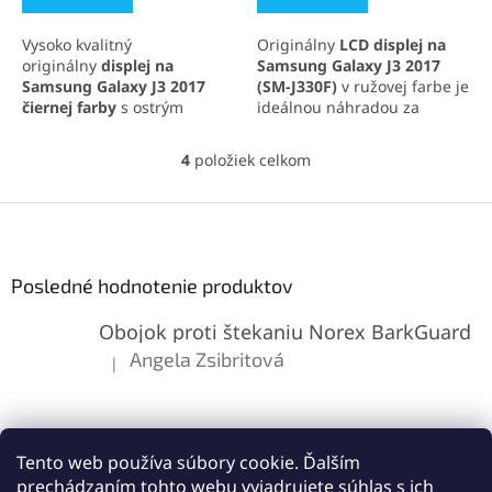
z
z
5
5
Vysoko kvalitný
Originálny
LCD displej na
hviezdičiek.
hviezdičiek.
originálny
displej na
Samsung Galaxy J3 2017
Samsung Galaxy J3 2017
(SM-J330F)
v ružovej farbe je
čiernej farby
s ostrým
ideálnou náhradou za
obrazom, prirodzenými
poškodenú obrazovku.
farbami a citlivou dotykovou
Ponúka ostrý obraz, verné
4
položiek celkom
O
plochou. Kompletná sada
farby a citlivú dotykovú
v
obsahuje LCD displej a
plochu pre plynulé
l
Z
dotykovú plochu pre
ovládanie. Vďaka
á
jednoduchú inštaláciu.
precíznemu spracovaniu sa
á
d
ľahko inštaluje a zaručuje
p
a
dlhú životnosť.
ä
Posledné hodnotenie produktov
c
t
i
Obojok proti štekaniu Norex BarkGuard
i
e
p
e
Angela Zsibritová
|
Hodnotenie produktu je 5 z 5 hviezdičiek.
r
v
k
y
v
Tento web používa súbory cookie. Ďalším
ý
prechádzaním tohto webu vyjadrujete súhlas s ich