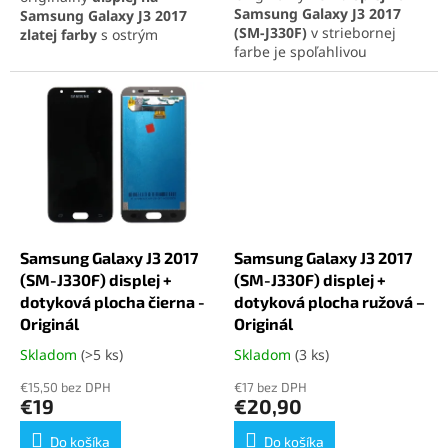
Samsung Galaxy J3 2017
Samsung Galaxy J3 2017
(SM-J330F)
v striebornej
zlatej farby
s ostrým
farbe je spoľahlivou
obrazom, prirodzenými
náhradou za poškodenú
farbami a citlivou dotykovou
obrazovku. Poskytuje ostrý
plochou. Kompletná sada
obraz, verné farby a presné
obsahuje LCD displej a
dotykové ovládanie. Vďaka
dotykovú plochu pre
precíznemu spracovaniu sa
jednoduchú inštaláciu.
ľahko inštaluje a zaručuje
dlhú životnosť.
Samsung Galaxy J3 2017
Samsung Galaxy J3 2017
(SM-J330F) displej +
(SM-J330F) displej +
dotyková plocha čierna -
dotyková plocha ružová –
Originál
Originál
Skladom
(>5 ks)
Skladom
(3 ks)
Priemerné
Priemerné
hodnotenie
hodnotenie
€15,50 bez DPH
€17 bez DPH
produktu
produktu
€19
€20,90
je
je
4,7
5,0
Do košíka
Do košíka