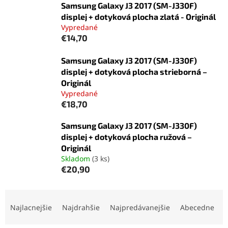
Samsung Galaxy J3 2017 (SM-J330F)
displej + dotyková plocha zlatá - Originál
Vypredané
€14,70
Samsung Galaxy J3 2017 (SM-J330F)
displej + dotyková plocha strieborná –
Originál
Vypredané
€18,70
Samsung Galaxy J3 2017 (SM-J330F)
displej + dotyková plocha ružová –
Originál
Skladom
(3 ks)
€20,90
R
a
Najlacnejšie
Najdrahšie
Najpredávanejšie
Abecedne
d