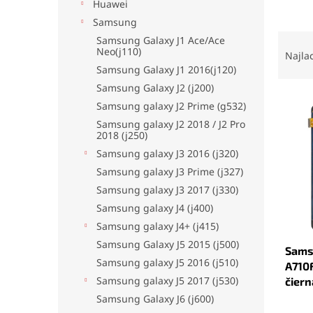
Huawei
Samsung
R
Samsung Galaxy J1 Ace/Ace
Neo(j110)
a
Najla
d
Samsung Galaxy J1 2016(j120)
e
Samsung Galaxy J2 (j200)
V
n
Samsung galaxy J2 Prime (g532)
ý
i
Samsung galaxy J2 2018 / J2 Pro
p
e
2018 (j250)
i
p
Samsung galaxy J3 2016 (j320)
s
r
Samsung galaxy J3 Prime (j327)
p
o
Samsung galaxy J3 2017 (j330)
r
d
o
u
Samsung galaxy J4 (j400)
d
k
Samsung galaxy J4+ (j415)
u
t
Samsung Galaxy J5 2015 (j500)
Sams
k
o
Samsung galaxy J5 2016 (j510)
A710F
t
v
Samsung galaxy J5 2017 (j530)
čiern
o
Priem
v
Samsung Galaxy J6 (j600)
hodno