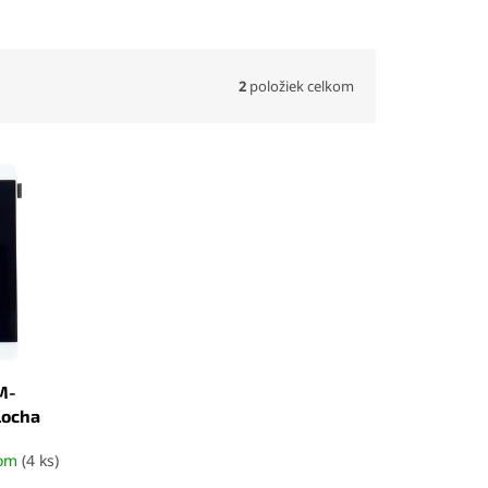
2
položiek celkom
M-
locha
dom
(4 ks)