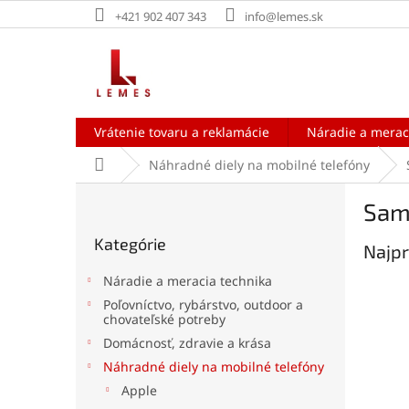
Prejsť
+421 902 407 343
info@lemes.sk
na
obsah
Vrátenie tovaru a reklamácie
Náradie a merac
Domov
Náhradné diely na mobilné telefóny
B
Sam
o
Preskočiť
č
Kategórie
kategórie
Najpr
n
ý
Náradie a meracia technika
p
Poľovníctvo, rybárstvo, outdoor a
a
chovateľské potreby
n
Domácnosť, zdravie a krása
e
Náhradné diely na mobilné telefóny
l
Apple