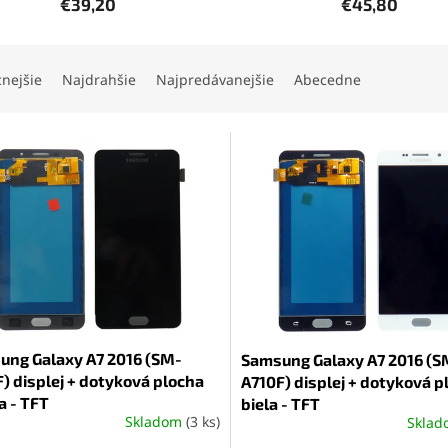
€39,20
€45,80
cnejšie
Najdrahšie
Najpredávanejšie
Abecedne
ung Galaxy A7 2016 (SM-
Samsung Galaxy A7 2016 (S
) displej + dotyková plocha
A710F) displej + dotyková p
a - TFT
biela - TFT
Skladom
(3 ks)
Skla
erné
tenie