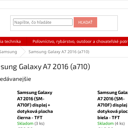
HĽADAŤ
ia technika
Poľovníctvo, rybárstvo, outdoor a chovateľské pot
Samsung
Samsung Galaxy A7 2016 (a710)
sung Galaxy A7 2016 (a710)
edávanejšie
Samsung Galaxy
Samsung Gala
A7 2016 (SM-
A7 2016 (SM-
A710F) displej +
A710F) displej
dotyková plocha
dotyková plo
čierna - TFT
biela - TFT
Skladom
(3 ks)
Skladom
(4 ks)