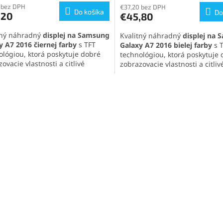
ktu
 bez DPH
€37,20 bez DPH
Do košíka
Do
,20
€45,80
tný náhradný
displej na Samsung
Kvalitný náhradný
displej na
y A7 2016 čiernej farby
s TFT
Galaxy A7 2016 bielej farby
s 
ológiou, ktorá poskytuje dobré
technológiou, ktorá poskytuje
ičiek.
ovacie vlastnosti a citlivé
zobrazovacie vlastnosti a citliv
ové ovládanie. Kompletná sada
dotykové ovládanie. Kompletn
uje LCD displej a dotykovú
obsahuje LCD displej a dotyko
O
u pre jednoduchú inštaláciu.
plochu pre jednoduchú inštalá
v
l
á
d
a
c
i
e
p
r
v
k
y
v