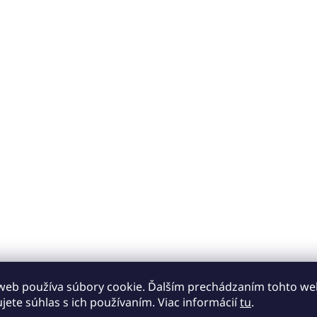
web používa súbory cookie. Ďalším prechádzaním tohto w
ujete súhlas s ich používaním. Viac informácií
tu
.