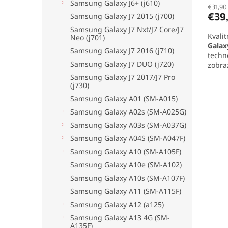
Samsung Galaxy J6+ (j610)
produ
€31,90
€39
Samsung Galaxy J7 2015 (j700)
je
5,0
Samsung Galaxy J7 Nxt/J7 Core/J7
Kvali
z
Neo (j701)
Galax
5
Samsung Galaxy J7 2016 (j710)
techn
hviezd
Samsung Galaxy J7 DUO (j720)
zobraz
dotyk
Samsung Galaxy J7 2017/J7 Pro
obsah
(j730)
ploch
Samsung Galaxy A01 (SM-A015)
Samsung Galaxy A02s (SM-A025G)
Samsung Galaxy A03s (SM-A037G)
Samsung Galaxy A04S (SM-A047F)
Samsung Galaxy A10 (SM-A105F)
Samsung Galaxy A10e (SM-A102)
Samsung Galaxy A10s (SM-A107F)
Samsung Galaxy A11 (SM-A115F)
Samsung Galaxy A12 (a125)
Samsung Galaxy A13 4G (SM-
A135F)