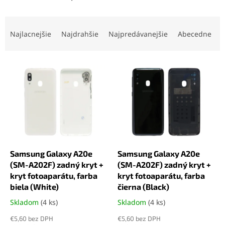
R
a
Najlacnejšie
Najdrahšie
Najpredávanejšie
Abecedne
d
e
V
n
ý
i
p
e
i
p
s
r
p
o
r
d
o
u
d
k
Samsung Galaxy A20e
Samsung Galaxy A20e
u
t
(SM-A202F) zadný kryt +
(SM-A202F) zadný kryt +
k
o
kryt fotoaparátu, farba
kryt fotoaparátu, farba
t
v
biela (White)
čierna (Black)
o
Skladom
(4 ks)
Skladom
(4 ks)
Priemerné
Priemerné
v
hodnotenie
hodnotenie
€5,60 bez DPH
€5,60 bez DPH
produktu
produktu