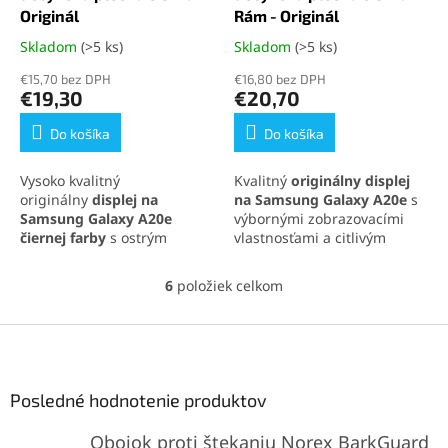
Originál
Rám - Originál
Skladom
(>5 ks)
Skladom
(>5 ks)
Priemerné
Priemerné
hodnotenie
hodnotenie
€15,70 bez DPH
€16,80 bez DPH
produktu
produktu
€19,30
€20,70
je
je
4,8
5,0
Do košíka
Do košíka
z
z
5
5
Vysoko kvalitný
Kvalitný
originálny displej
hviezdičiek.
hviezdičiek.
originálny
displej na
na Samsung Galaxy A20e
s
Samsung Galaxy A20e
výbornými zobrazovacími
čiernej farby
s ostrým
vlastnosťami a citlivým
obrazom, prirodzenými
dotykovým ovládaním.
farbami a citlivou dotykovou
Kompletná zostava obsahuje
6
položiek celkom
O
plochou. Kompletná sada
LCD displej, dotykovú plochu
v
obsahuje LCD displej a
a rám pre jednoduchú
l
Z
dotykovú plochu pre
inštaláciu.
á
jednoduchú inštaláciu.
á
d
p
a
ä
Posledné hodnotenie produktov
c
t
i
Obojok proti štekaniu Norex BarkGuard
i
e