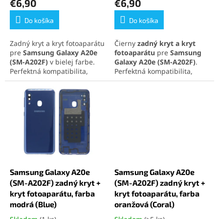
€6,90
€6,90
je
je
5,0
5,0
Do košíka
Do košíka
z
z
5
5
Zadný kryt a kryt fotoaparátu
Čierny
zadný kryt a kryt
hviezdičiek.
hviezdičiek.
pre
Samsung Galaxy A20e
fotoaparátu
pre
Samsung
(SM-A202F)
v bielej farbe.
Galaxy A20e (SM-A202F)
.
Perfektná kompatibilita,
Perfektná kompatibilita,
jednoduchá montáž a
jednoduchá montáž a
spoľahlivá ochrana
spoľahlivá ochrana vášho
fotoaparátu i telefónu.
telefónu.
Samsung Galaxy A20e
Samsung Galaxy A20e
(SM-A202F) zadný kryt +
(SM-A202F) zadný kryt +
kryt fotoaparátu, farba
kryt fotoaparátu, farba
modrá (Blue)
oranžová (Coral)