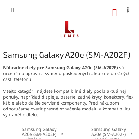
Prejsť
na
NÁKUP
obsah
KOŠÍK
Samsung Galaxy A20e (SM-A202F)
Náhradné diely pre Samsung Galaxy A20e (SM-A202F)
sú
určené na opravu a výmenu poškodených alebo nefunkčných
častí telefónu.
V tejto kategórii nájdete kompatibilné diely podľa aktuálnej
ponuky, napríklad displeje, batérie, zadné kryty, konektory, flex
káble alebo ďalšie servisné komponenty. Pred nákupom
odporúčame overiť presné označenie modelu a kompatibilitu
vybraného dielu.
Samsung Galaxy
Samsung Galaxy
A20e (SM-A202F)
A20e (SM-A202F)