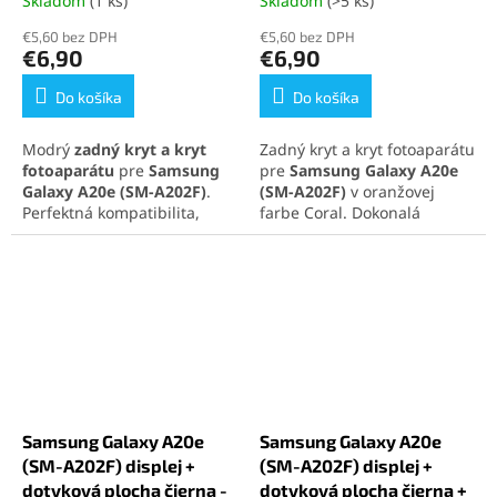
Skladom
(1 ks)
Skladom
(>5 ks)
Priemerné
Priemerné
hodnotenie
hodnotenie
€5,60 bez DPH
€5,60 bez DPH
produktu
produktu
€6,90
€6,90
je
je
5,0
5,0
Do košíka
Do košíka
z
z
5
5
Modrý
zadný kryt a kryt
Zadný kryt a kryt fotoaparátu
hviezdičiek.
hviezdičiek.
fotoaparátu
pre
Samsung
pre
Samsung Galaxy A20e
Galaxy A20e (SM-A202F)
.
(SM-A202F)
v oranžovej
Perfektná kompatibilita,
farbe Coral. Dokonalá
elegantný dizajn a
kompatibilita, jednoduchá
jednoduchá montáž pre
montáž a svieži vzhľad
nový vzhľad telefónu.
telefónu.
Samsung Galaxy A20e
Samsung Galaxy A20e
(SM-A202F) displej +
(SM-A202F) displej +
dotyková plocha čierna -
dotyková plocha čierna +