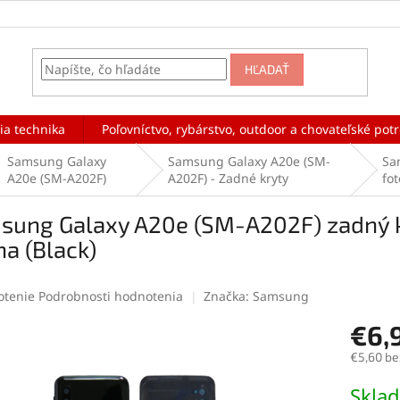
HĽADAŤ
ia technika
Poľovníctvo, rybárstvo, outdoor a chovateľské pot
Samsung Galaxy
Samsung Galaxy A20e (SM-
Sa
A20e (SM-A202F)
A202F) - Zadné kryty
fot
ung Galaxy A20e (SM-A202F) zadný kr
na (Black)
rné
otenie
Podrobnosti hodnotenia
Značka:
Samsung
enie
€6,
tu
€5,60 be
Jednotk
Skla
cena: