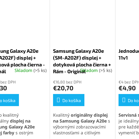
ung Galaxy A20e
Samsung Galaxy A20e
Jednoduc
202F) displej +
(SM-A202F) displej +
11v1
ová plocha čierna -
dotyková plocha čierna +
Skladom
(>5 ks)
Skladom
(>5 ks)
nál
erné
Rám - Originál
Priemerné
Priemern
tenie
hodnotenie
hodnoten
 bez DPH
€16,80 bez DPH
€4 bez DP
ktu
produktu
produktu
,30
€20,70
€4,90
je
je
5,0
5,0
o košíka
z
Do košíka
z
Do ko
5
5
ičiek.
hviezdičiek.
hviezdičie
 kvalitný
Kvalitný
originálny displej
Servisná 
nálny
displej na
na Samsung Galaxy A20e
s
je ideál
ng Galaxy A20e
výbornými zobrazovacími
pre každé
j farby
s ostrým
vlastnosťami a citlivým
vymeniť ba
om, prirodzenými
dotykovým ovládaním.
alebo iné