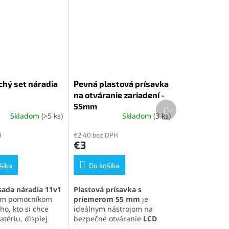
hý set náradia
Pevná plastová prísavka
na otváranie zariadení -
Ďalší
55mm
produkt
Skladom
(>5 ks)
Skladom
(3 ks)
é
Priemerné
ie
hodnotenie
H
€2,40 bez DPH
produktu
€3
je
5,0
šíka
z
Do košíka
5
k.
hviezdičiek.
sada náradia 11v1
Plastová prísavka s
nym pomocníkom
priemerom 55 mm
je
ho, kto si chce
ideálnym nástrojom na
tériu, displej
bezpečné otváranie
LCD
 súčasti svojho
panelov
a elektronických