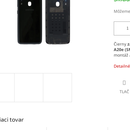
čiek.
Môžeme 
Čierny
z
A20e (S
montáž a
Detailné
TLAČ
iaci tovar