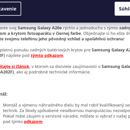
orúčame zveriť výmenu dielu
odbornému technikovi
alebo ju vyko
tavenie
Súhl
imálnou opatrnosťou a vhodným náradím. Neručíme za poškodeni
iadenia spôsobené neodbornou montážou.
ovte svoj
Samsung Galaxy A20e
rýchlo a jednoducho s týmto
zadn
om a krytom fotoaparátu v čiernej farbe
. Objednajte si ho ešte d
te svojmu telefónu jeho pôvodný vzhľad a spoľahlivú ochranu
!
letnú ponuku zadných batériových krytov pre
Samsung Galaxy A
2F)
nájdete pod
týmto odkazom
.
ítajte si článok
, v ktorom sa dozviete zaujímavosti o
Samsung Gala
-A202F)
, ako aj podrobné technické informácie.
táž:
Montáž a výmenu náhradného dielu by mal robiť kvalifikovaný se
technik. Za škody spôsobené neodbornou manipuláciou nezodp
Pokiaľ máte záujem o servisné náradie, môžete si vybrať z našej
pod týmto
odkazom