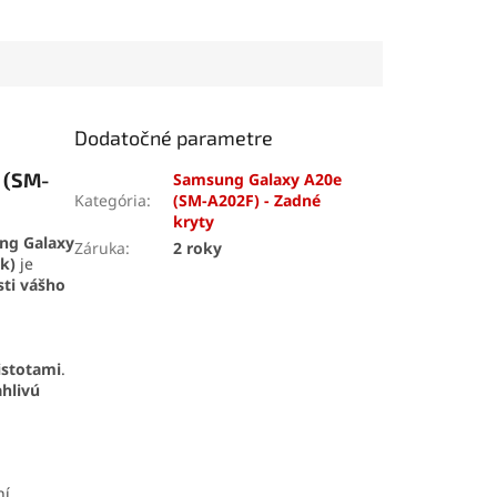
o telefónu
.
zariadení. Vďaka
saciemu
skrutkovače,
efektu s tlakom až 10 kg
nástroje, prísavku
umožňuje pevné uchopenie
č SIM karty. Vďaka
bez poškodenia. Odolná
e zvládnete
konštrukcia z ABS plastu
mobilu aj v
zaručuje dlhú životnosť a
Dodatočné parametre
 podmienkach.
jednoduchú manipuláciu.
 (SM-
Samsung Galaxy A20e
Kategória
:
(SM-A202F) - Zadné
kryty
ng Galaxy
Záruka
:
2 roky
ck)
je
ti vášho
istotami
.
ahlivú
ní