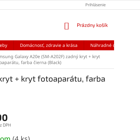
Prihlásenie
NÁKUPNÝ
Prázdny košík
KOŠÍK
reby
Domácnosť, zdravie a krása
Náhradné diely na mobi
msung Galaxy A20e (SM-A202F) zadný kryt + kryt
oaparátu, farba čierna (Black)
yt + kryt fotoaparátu, farba
90
z DPH
ová
dom
(4 ks)