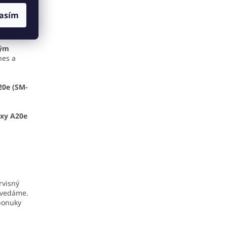
nať s
asím
e
ým
nes a
20e (SM-
xy A20e
rvisný
ovedáme.
 ponuky