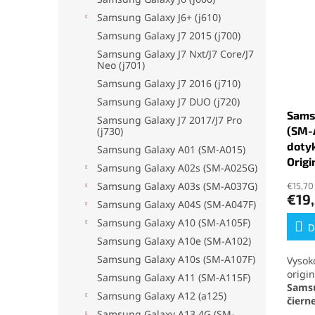
Samsung Galaxy J6+ (j610)
Samsung Galaxy J7 2015 (j700)
Samsung Galaxy J7 Nxt/J7 Core/J7
Neo (j701)
Samsung Galaxy J7 2016 (j710)
Samsung Galaxy J7 DUO (j720)
Sams
Samsung Galaxy J7 2017/J7 Pro
(SM-A
(j730)
dotyk
Samsung Galaxy A01 (SM-A015)
Origi
Priem
Samsung Galaxy A02s (SM-A025G)
hodno
Samsung Galaxy A03s (SM-A037G)
€15,70
produ
€19
je
Samsung Galaxy A04S (SM-A047F)
4,8
Samsung Galaxy A10 (SM-A105F)
z
D
Samsung Galaxy A10e (SM-A102)
5
hviezd
Samsung Galaxy A10s (SM-A107F)
Vysoko
origi
Samsung Galaxy A11 (SM-A115F)
Samsu
Samsung Galaxy A12 (a125)
čierne
obraz
Samsung Galaxy A13 4G (SM-