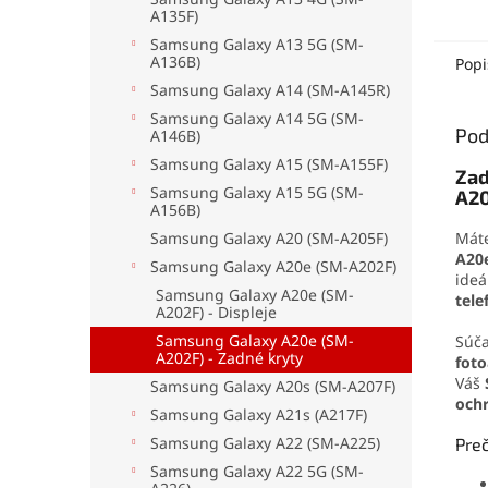
A135F)
farba
ploch
Samsung Galaxy A13 5G (SM-
obsah
A136B)
Popi
dotyk
Samsung Galaxy A14 (SM-A145R)
jedno
Samsung Galaxy A14 5G (SM-
Pod
A146B)
Samsung Galaxy A15 (SM-A155F)
Zad
Samsung Galaxy A15 5G (SM-
A20
A156B)
Mát
Samsung Galaxy A20 (SM-A205F)
A20
Samsung Galaxy A20e (SM-A202F)
ideá
Samsung Galaxy A20e (SM-
tele
A202F) - Displeje
Samsung Galaxy A20e (SM-
Súča
A202F) - Zadné kryty
fot
Váš
Samsung Galaxy A20s (SM-A207F)
och
Samsung Galaxy A21s (A217F)
Samsung Galaxy A22 (SM-A225)
Preč
Samsung Galaxy A22 5G (SM-