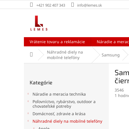
Prejsť
+421 902 407 343
info@lemes.sk
na
obsah
Vrátenie tovaru a reklamácie
Náradie a merac
Náhradné diely na
Domov
Samsung
mobilné telefóny
B
Sams
o
Preskočiť
č
čier
Kategórie
kategórie
n
3546
ý
Náradie a meracia technika
Prieme
1 hodn
p
hodnot
Poľovníctvo, rybárstvo, outdoor a
a
chovateľské potreby
produk
n
je
Domácnosť, zdravie a krása
e
5,0
Náhradné diely na mobilné telefóny
l
z
5
Apple