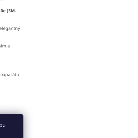
0e (SM-
elegantný
ním a
toaparátu
ebu