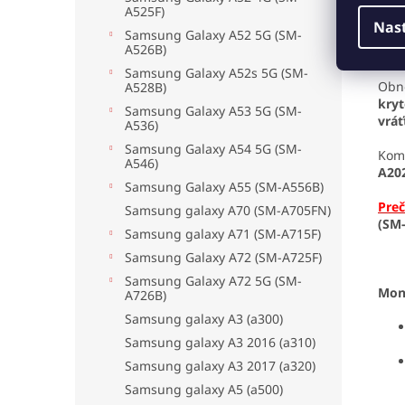
A525F)
Odp
Nas
max
Samsung Galaxy A52 5G (SM-
A526B)
zar
Samsung Galaxy A52s 5G (SM-
Obn
A528B)
kryt
Samsung Galaxy A53 5G (SM-
vráť
A536)
Samsung Galaxy A54 5G (SM-
Komp
A546)
A20
Samsung Galaxy A55 (SM-A556B)
Preč
Samsung galaxy A70 (SM-A705FN)
(SM
Samsung galaxy A71 (SM-A715F)
Samsung Galaxy A72 (SM-A725F)
Samsung Galaxy A72 5G (SM-
Mon
A726B)
Samsung galaxy A3 (a300)
Samsung galaxy A3 2016 (a310)
Samsung galaxy A3 2017 (a320)
Samsung galaxy A5 (a500)