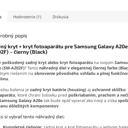
mi a citlivou dotykovou
Kompletná zostava
mobilnéh
ou. Kompletná sada
obsahuje LCD displej,
Obsahuje 
uje LCD displej a
dotykovú plochu a rám pre
otváracie 
s
Hodnotenie (1)
Diskusia
ovú plochu pre
jednoduchú inštaláciu.
aj vybera
duchú inštaláciu.
tejto sad
demontáž 
robný popis
domácich
ný kryt + kryt fotoaparátu pre Samsung Galaxy A20e
2F) – čierny (Black)
e
poškodený zadný kryt alebo kryt fotoaparátu
na svojom
Samsu
e (SM-A202F)
? Tento
náhradný diel v elegantnej čiernej farbe (Bla
lnym riešením na
obnovenie pôvodného vzhľadu a plnej funkčnos
fónu
.
sťou balenia je
zadný kryt batérie (housing)
aj
ochranné sklíčko
oaparátu
, ktoré chráni šošovku pred
poškriabaním, prachom a neč
Samsung Galaxy A20e
tak bude opäť vyzerať ako nový a získa
spoľ
ranu dôležitých komponentov
.
o si vybrať tento náhradný diel:
Kompletné riešenie:
zadný kryt a kryt fotoaparátu v jednom bale