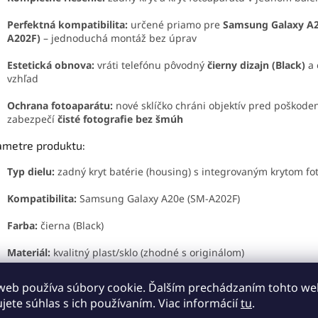
Perfektná kompatibilita:
určené priamo pre
Samsung Galaxy A2
A202F)
– jednoduchá montáž bez úprav
Estetická obnova:
vráti telefónu pôvodný
čierny dizajn (Black)
a 
vzhľad
Ochrana fotoaparátu:
nové sklíčko chráni objektív pred poškode
zabezpečí
čisté fotografie bez šmúh
ametre produktu:
Typ dielu:
zadný kryt batérie (housing) s integrovaným krytom fo
Kompatibilita:
Samsung Galaxy A20e (SM-A202F)
Farba:
čierna (Black)
Materiál:
kvalitný plast/sklo (zhodné s originálom)
Stav:
nový, náhradný diel
web používa súbory cookie. Ďalším prechádzaním tohto w
ujete súhlas s ich používaním. Viac informácií
tu
.
zornenie: