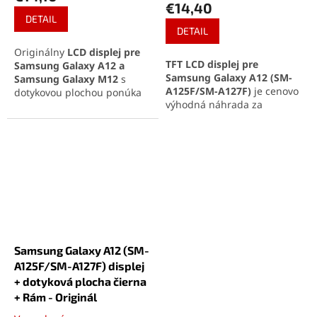
je
€14,40
4,9
DETAIL
z
DETAIL
5
Originálny
LCD displej pre
hviezdičiek.
TFT LCD displej pre
Samsung Galaxy A12 a
Samsung Galaxy A12 (SM-
Samsung Galaxy M12
s
A125F/SM-A127F)
je cenovo
dotykovou plochou ponúka
výhodná náhrada za
ostrý obraz a citlivé
poškodený displej. Ponúka
ovládanie. Perfektne pasuje
základné zobrazovacie
do rámu zariadenia a
vlastnosti a plnú dotykovú
zaručuje jednoduchú
funkčnosť. Ideálne riešenie
montáž. Ideálne riešenie pre
pre bežné používanie za
výmenu poškodeného alebo
priaznivú cenu.
nefunkčného displeja.
Samsung Galaxy A12 (SM-
A125F/SM-A127F) displej
+ dotyková plocha čierna
+ Rám - Originál