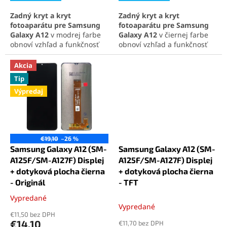
5
5
Zadný kryt a kryt
Zadný kryt a kryt
hviezdičiek.
hviezdičiek.
fotoaparátu pre Samsung
fotoaparátu pre Samsung
Galaxy A12
v modrej farbe
Galaxy A12
v čiernej farbe
obnoví vzhľad a funkčnosť
obnoví vzhľad a funkčnosť
vášho zariadenia. Obsahuje
telefónu. Obsahuje zadný
zadný kryt batérie aj
kryt batérie aj ochranné
Akcia
ochranné sklíčko
sklíčko fotoaparátu.
Tip
fotoaparátu. Perfektné
Perfektné riešenie pre
Výpredaj
riešenie na opravu
opravu poškodeného alebo
poškodeného alebo
opotrebovaného krytu.
opotrebovaného krytu.
€19,10
–26 %
Samsung Galaxy A12 (SM-
Samsung Galaxy A12 (SM-
A125F/SM-A127F) Displej
A125F/SM-A127F) Displej
+ dotyková plocha čierna
+ dotyková plocha čierna
- Originál
- TFT
Vypredané
Priemerné
Vypredané
hodnotenie
€11,50 bez DPH
produktu
€14,10
€11,70 bez DPH