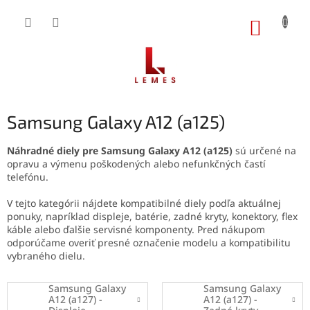
Prejsť
na
NÁKUP
obsah
KOŠÍK
Samsung Galaxy A12 (a125)
Náhradné diely pre Samsung Galaxy A12 (a125)
sú určené na
opravu a výmenu poškodených alebo nefunkčných častí
telefónu.
V tejto kategórii nájdete kompatibilné diely podľa aktuálnej
ponuky, napríklad displeje, batérie, zadné kryty, konektory, flex
káble alebo ďalšie servisné komponenty. Pred nákupom
odporúčame overiť presné označenie modelu a kompatibilitu
vybraného dielu.
Samsung Galaxy
Samsung Galaxy
A12 (a127) -
A12 (a127) -