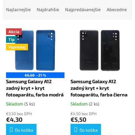
R
a
Najlacnejšie
Najdrahšie
Najpredávanejšie
Abecedne
d
e
V
n
Akcia
ý
i
Tip
p
e
Výpredaj
i
p
s
r
p
o
r
d
o
u
€5,50
–21 %
d
k
Samsung Galaxy A12
Samsung Galaxy A12
u
t
zadný kryt + kryt
zadný kryt + kryt
k
o
fotoaparátu, farba modrá
fotoaparátu, farba čierna
t
v
Skladom
(5 ks)
Skladom
(2 ks)
Priemerné
Priemerné
o
hodnotenie
hodnotenie
v
€3,50 bez DPH
€4,50 bez DPH
produktu
produktu
€4,30
€5,50
je
je
5,0
5,0
Do košíka
Do košíka
z
z