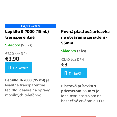
€4,90
–20 %
Lepidlo B-7000 (15ml.) -
Pevná plastová prísavka
transparentné
na otváranie zariadení -
55mm
Skladom
(>5 ks)
Priemerné
hodnotenie
Skladom
(3 ks)
Priemerné
€3,20 bez DPH
produktu
hodnotenie
€3,90
€2,40 bez DPH
je
produktu
€3
5,0
je
Do košíka
z
5,0
Do košíka
5
z
Lepidlo B-7000 (15 ml)
je
hviezdičiek.
5
kvalitné transparentné
Plastová prísavka s
hviezdičiek.
lepidlo ideálne na opravy
priemerom 55 mm
je
mobilných telefónov,
ideálnym nástrojom na
elektroniky a jemných
bezpečné otváranie
LCD
materiálov. Vytvára pevný,
panelov
a elektronických
no pružný spoj, ktorý
zariadení. Vďaka
saciemu
odoláva otrasom, vode aj
efektu s tlakom až 10 kg