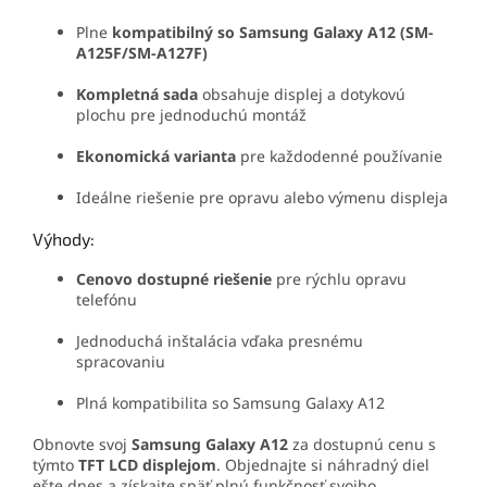
Plne
kompatibilný so Samsung Galaxy A12 (SM-
A125F/SM-A127F)
Kompletná sada
obsahuje displej a dotykovú
plochu pre jednoduchú montáž
Ekonomická varianta
pre každodenné používanie
Ideálne riešenie pre opravu alebo výmenu displeja
Výhody:
Cenovo dostupné riešenie
pre rýchlu opravu
telefónu
Jednoduchá inštalácia vďaka presnému
spracovaniu
Plná kompatibilita so Samsung Galaxy A12
Obnovte svoj
Samsung Galaxy A12
za dostupnú cenu s
týmto
TFT LCD displejom
. Objednajte si náhradný diel
ešte dnes a získajte späť plnú funkčnosť svojho