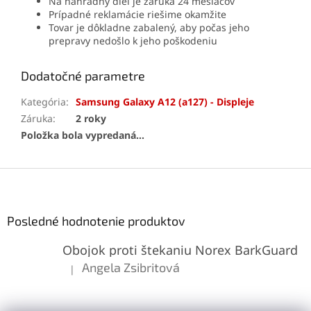
Na náhradný diel je záruka 24 mesiacov
Prípadné reklamácie riešime okamžite
Tovar je dôkladne zabalený, aby počas jeho
prepravy nedošlo k jeho poškodeniu
Dodatočné parametre
Kategória
:
Samsung Galaxy A12 (a127) - Displeje
Záruka
:
2 roky
Položka bola vypredaná…
Z
á
p
ä
Posledné hodnotenie produktov
t
Obojok proti štekaniu Norex BarkGuard
i
e
Angela Zsibritová
|
Hodnotenie produktu je 5 z 5 hviezdičiek.