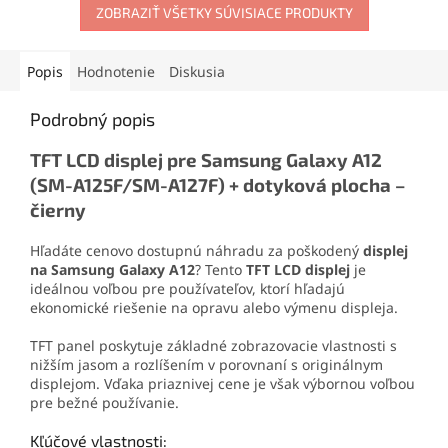
oderu. Vďaka presnej
ZOBRAZIŤ VŠETKY SÚVISIACE PRODUKTY
umožňuje pevné uchopenie
aplikačnej špičke sa
bez poškodenia. Odolná
jednoducho nanáša aj na
konštrukcia z ABS plastu
drobné súčiastky.
zaručuje dlhú životnosť a
Popis
Hodnotenie
Diskusia
jednoduchú manipuláciu.
Podrobný popis
TFT LCD displej pre Samsung Galaxy A12
(SM-A125F/SM-A127F) + dotyková plocha –
čierny
Hľadáte cenovo dostupnú náhradu za poškodený
displej
na Samsung Galaxy A12
? Tento
TFT LCD displej
je
ideálnou voľbou pre používateľov, ktorí hľadajú
ekonomické riešenie na opravu alebo výmenu displeja.
TFT panel poskytuje základné zobrazovacie vlastnosti s
nižším jasom a rozlíšením v porovnaní s originálnym
displejom. Vďaka priaznivej cene je však výbornou voľbou
pre bežné používanie.
Kľúčové vlastnosti: