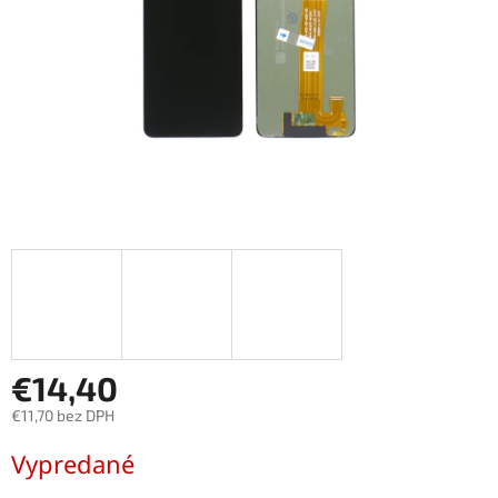
€14,40
€11,70 bez DPH
Jednotková
Vypredané
cena: