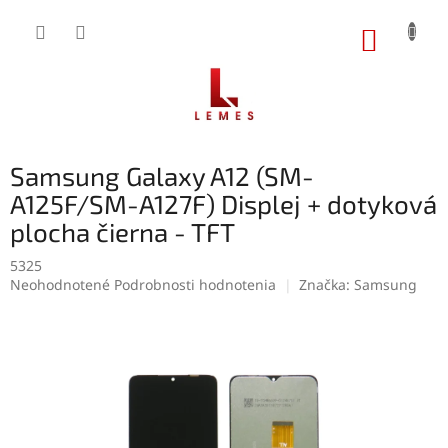
Prejsť
na
NÁKUP
obsah
KOŠÍK
Samsung Galaxy A12 (SM-
A125F/SM-A127F) Displej + dotyková
plocha čierna - TFT
5325
Priemerné
Neohodnotené
Podrobnosti hodnotenia
Značka:
Samsung
hodnotenie
produktu
je
0,0
z
5
hviezdičiek.