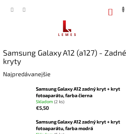
Prejsť
na
NÁKUP
obsah
KOŠÍK
Samsung Galaxy A12 (a127) - Zadné
kryty
Najpredávanejšie
Samsung Galaxy A12 zadný kryt + kryt
fotoaparátu, farba čierna
Skladom
(2 ks)
€5,50
Samsung Galaxy A12 zadný kryt + kryt
fotoaparátu, farba modrá