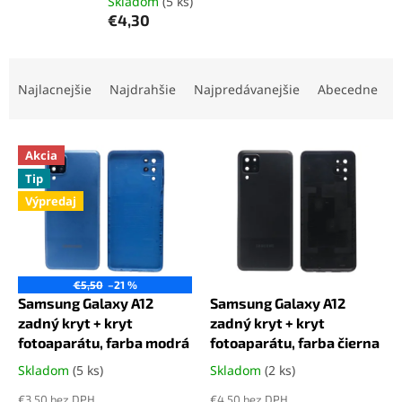
Skladom
(5 ks)
€4,30
R
a
Najlacnejšie
Najdrahšie
Najpredávanejšie
Abecedne
d
e
V
n
Akcia
ý
i
Tip
p
e
Výpredaj
i
p
s
r
p
o
r
d
o
u
€5,50
–21 %
d
k
Samsung Galaxy A12
Samsung Galaxy A12
u
t
zadný kryt + kryt
zadný kryt + kryt
k
o
fotoaparátu, farba modrá
fotoaparátu, farba čierna
t
v
Skladom
(5 ks)
Skladom
(2 ks)
Priemerné
Priemerné
o
hodnotenie
hodnotenie
€3,50 bez DPH
€4,50 bez DPH