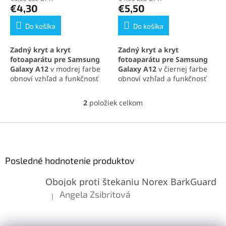
v
produktu
produktu
€4,30
€5,50
je
je
5,0
5,0
Do košíka
Do košíka
z
z
5
5
Zadný kryt a kryt
Zadný kryt a kryt
hviezdičiek.
hviezdičiek.
fotoaparátu pre Samsung
fotoaparátu pre Samsung
Galaxy A12
v modrej farbe
Galaxy A12
v čiernej farbe
obnoví vzhľad a funkčnosť
obnoví vzhľad a funkčnosť
vášho zariadenia. Obsahuje
telefónu. Obsahuje zadný
zadný kryt batérie aj
kryt batérie aj ochranné
2
položiek celkom
O
ochranné sklíčko
sklíčko fotoaparátu.
v
fotoaparátu. Perfektné
Perfektné riešenie pre
l
Z
riešenie na opravu
opravu poškodeného alebo
á
poškodeného alebo
opotrebovaného krytu.
á
d
opotrebovaného krytu.
p
a
ä
Posledné hodnotenie produktov
c
t
i
Obojok proti štekaniu Norex BarkGuard
i
e
p
e
Angela Zsibritová
|
Hodnotenie produktu je 5 z 5 hviezdičiek.
r
v
k