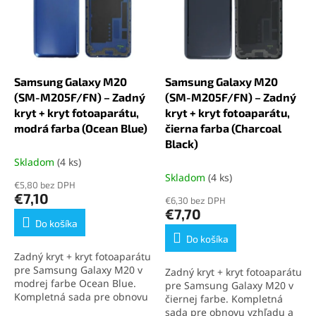
i
p
s
r
p
o
r
d
o
u
d
k
Samsung Galaxy M20
Samsung Galaxy M20
u
t
(SM-M205F/FN) – Zadný
(SM-M205F/FN) – Zadný
k
o
kryt + kryt fotoaparátu,
kryt + kryt fotoaparátu,
t
v
modrá farba (Ocean Blue)
čierna farba (Charcoal
o
Black)
v
Skladom
(4 ks)
Skladom
(4 ks)
€5,80 bez DPH
€7,10
€6,30 bez DPH
€7,70
Do košíka
Do košíka
Zadný kryt + kryt fotoaparátu
pre Samsung Galaxy M20 v
Zadný kryt + kryt fotoaparátu
modrej farbe Ocean Blue.
pre Samsung Galaxy M20 v
Kompletná sada pre obnovu
čiernej farbe. Kompletná
dizajnu a ochranu
sada pre obnovu vzhľadu a