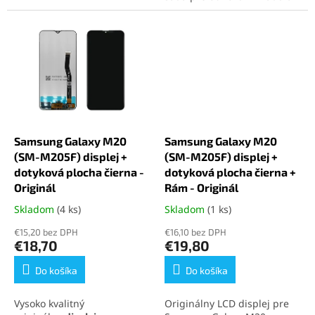
zariadenia.
ochranu zariadenia.
Samsung Galaxy M20
Samsung Galaxy M20
(SM-M205F) displej +
(SM-M205F) displej +
dotyková plocha čierna -
dotyková plocha čierna +
Originál
Rám - Originál
Skladom
(4 ks)
Skladom
(1 ks)
Priemerné
Priemerné
hodnotenie
hodnotenie
€15,20 bez DPH
€16,10 bez DPH
produktu
produktu
€18,70
€19,80
je
je
5,0
5,0
Do košíka
Do košíka
z
z
5
5
Vysoko kvalitný
Originálny LCD displej pre
hviezdičiek.
hviezdičiek.