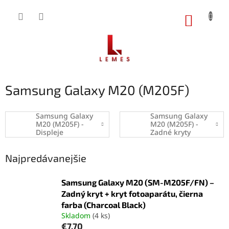
Prejsť
na
NÁKUP
obsah
KOŠÍK
Samsung Galaxy M20 (M205F)
Samsung Galaxy
Samsung Galaxy
M20 (M205F) -
M20 (M205F) -
Displeje
Zadné kryty
Najpredávanejšie
Samsung Galaxy M20 (SM-M205F/FN) –
Zadný kryt + kryt fotoaparátu, čierna
farba (Charcoal Black)
Skladom
(4 ks)
€7,70