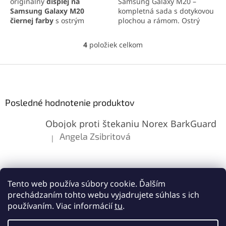
originálny
displej na
Samsung Galaxy M20 –
Samsung Galaxy M20
kompletná sada s dotykovou
čiernej farby
s ostrým
plochou a rámom. Ostrý
obrazom, prirodzenými
obraz, vysoká citlivosť a
farbami a citlivou dotykovou
jednoduchá inštalácia.
4
položiek celkom
O
plochou. Kompletná sada
v
obsahuje LCD displej a
l
Z
dotykovú plochu pre
á
jednoduchú inštaláciu.
á
d
p
a
ä
Posledné hodnotenie produktov
c
t
i
Obojok proti štekaniu Norex BarkGuard
i
e
p
e
Angela Zsibritová
|
Hodnotenie produktu je 5 z 5 hviezdičiek.
r
v
k
y
v
Tento web používa súbory cookie. Ďalším
ý
prechádzaním tohto webu vyjadrujete súhlas s ich
p
používaním. Viac informácií
tu
.
i
s
Vytvoril Shoptet