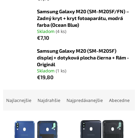
Samsung Galaxy M20 (SM-M205F/FN) –
Zadný kryt + kryt fotoaparátu, modrá
farba (Ocean Blue)
Skladom
(4 ks)
€7,10
Samsung Galaxy M20 (SM-M205F)
displej + dotyková plocha čierna + Rám -
Originál
Skladom
(1 ks)
€19,80
R
a
Najlacnejšie
Najdrahšie
Najpredávanejšie
Abecedne
d
e
V
n
ý
i
p
e