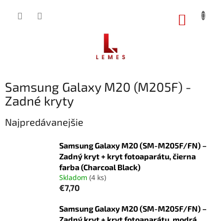
Prejsť
na
NÁKUP
obsah
KOŠÍK
Samsung Galaxy M20 (M205F) -
Zadné kryty
Najpredávanejšie
Samsung Galaxy M20 (SM-M205F/FN) –
Zadný kryt + kryt fotoaparátu, čierna
farba (Charcoal Black)
Skladom
(4 ks)
€7,70
Samsung Galaxy M20 (SM-M205F/FN) –
Zadný kryt + kryt fotoaparátu, modrá