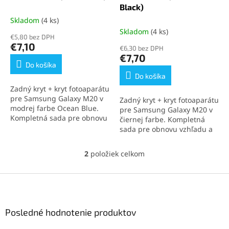
o
Black)
v
Skladom
(4 ks)
Skladom
(4 ks)
€5,80 bez DPH
€7,10
€6,30 bez DPH
€7,70
Do košíka
Do košíka
Zadný kryt + kryt fotoaparátu
pre Samsung Galaxy M20 v
Zadný kryt + kryt fotoaparátu
modrej farbe Ocean Blue.
pre Samsung Galaxy M20 v
Kompletná sada pre obnovu
čiernej farbe. Kompletná
dizajnu a ochranu
sada pre obnovu vzhľadu a
zariadenia.
ochranu zariadenia.
2
položiek celkom
O
v
l
Z
á
á
d
p
a
ä
Posledné hodnotenie produktov
c
t
i