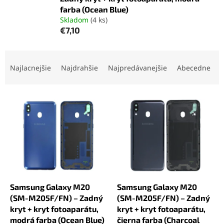
farba (Ocean Blue)
Skladom
(4 ks)
€7,10
R
a
Najlacnejšie
Najdrahšie
Najpredávanejšie
Abecedne
d
e
V
n
ý
i
p
e
i
p
s
r
p
o
r
d
o
u
d
k
Samsung Galaxy M20
Samsung Galaxy M20
u
t
(SM-M205F/FN) – Zadný
(SM-M205F/FN) – Zadný
k
o
kryt + kryt fotoaparátu,
kryt + kryt fotoaparátu,
t
v
modrá farba (Ocean Blue)
čierna farba (Charcoal