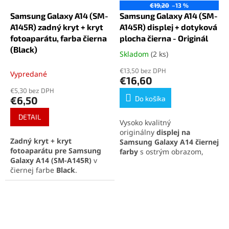
€19,20
–13 %
Samsung Galaxy A14 (SM-
Samsung Galaxy A14 (SM-
A145R) zadný kryt + kryt
A145R) displej + dotyková
fotoaparátu, farba čierna
plocha čierna - Originál
(Black)
Skladom
(2 ks)
Priemerné
hodnotenie
€13,50 bez DPH
Vypredané
produktu
€16,60
je
€5,30 bez DPH
5,0
€6,50
Do košíka
z
5
DETAIL
Vysoko kvalitný
hviezdičiek.
originálny
displej na
Zadný kryt + kryt
Samsung Galaxy A14 čiernej
fotoaparátu pre Samsung
farby
s ostrým obrazom,
Galaxy A14 (SM-A145R)
v
prirodzenými farbami a
čiernej farbe
Black
.
citlivou dotykovou plochou.
Kompletný diel obnoví
Kompletná sada obsahuje
dizajn telefónu a ochráni
LCD displej a dotykovú
fotoaparát pred
plochu pre jednoduchú
poškodením. Perfektná
inštaláciu.
kompatibilita a jednoduchá
montáž.