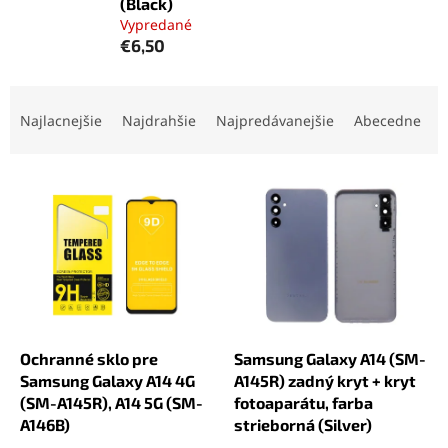
(Black)
Vypredané
€6,50
R
a
Najlacnejšie
Najdrahšie
Najpredávanejšie
Abecedne
d
e
V
n
ý
i
p
e
i
p
s
r
p
o
r
d
o
u
d
k
Ochranné sklo pre
Samsung Galaxy A14 (SM-
u
t
Samsung Galaxy A14 4G
A145R) zadný kryt + kryt
k
o
(SM-A145R), A14 5G (SM-
fotoaparátu, farba
t
v
A146B)
strieborná (Silver)
o