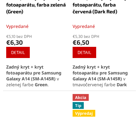
fotoaparátu, farba zelená
fotoaparátu, farba
(Green)
červená (Dark Red)
Vypredané
Vypredané
€5,10 bez DPH
€5,30 bez DPH
€6,30
€6,50
DETAIL
DETAIL
Zadný kryt + kryt
Zadný kryt + kryt
fotoaparátu pre Samsung
fotoaparátu pre Samsung
Galaxy A14 (SM-A145R)
v
Galaxy A14 (SM-A145R)
v
zelenej farbe
Green
.
tmavočervenej farbe
Dark
Kompletný diel obnoví
Red
. Kompletný diel obnoví
dizajn telefónu a ochráni
vzhľad telefónu a ochráni
Akcia
šošovky fotoaparátu.
šošovky fotoaparátu.
Tip
Perfektná kompatibilita a
Perfektná kompatibilita a
Výpredaj
jednoduchá montáž.
jednoduchá montáž.