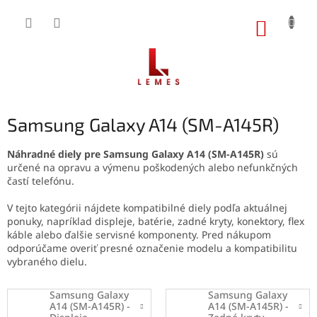
Prejsť
na
NÁKUP
obsah
KOŠÍK
Samsung Galaxy A14 (SM-A145R)
Náhradné diely pre Samsung Galaxy A14 (SM-A145R)
sú
určené na opravu a výmenu poškodených alebo nefunkčných
častí telefónu.
V tejto kategórii nájdete kompatibilné diely podľa aktuálnej
ponuky, napríklad displeje, batérie, zadné kryty, konektory, flex
káble alebo ďalšie servisné komponenty. Pred nákupom
odporúčame overiť presné označenie modelu a kompatibilitu
vybraného dielu.
Samsung Galaxy
Samsung Galaxy
A14 (SM-A145R) -
A14 (SM-A145R) -