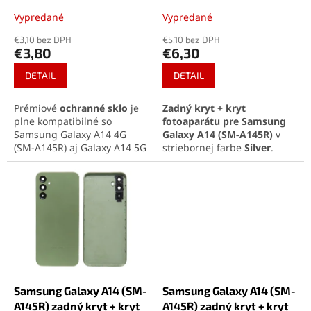
v
Vypredané
Vypredané
€3,10 bez DPH
€5,10 bez DPH
€3,80
€6,30
DETAIL
DETAIL
Prémiové
ochranné sklo
je
Zadný kryt + kryt
plne kompatibilné so
fotoaparátu pre Samsung
Samsung Galaxy A14 4G
Galaxy A14 (SM-A145R)
v
(SM-A145R) aj Galaxy A14 5G
striebornej farbe
Silver
.
(SM-A146B), pretože oba
Kompletný diel obnoví
modely majú rovnaký
dizajn telefónu a ochráni
displej, umiestnenie kamery
šošovky fotoaparátu.
aj slúchadla. Sklo s
Perfektná kompatibilita a
tvrdosťou 9H siaha
až po
jednoduchá montáž.
okraje telefónu
a spoľahlivo
chráni pred škrabancami a
nárazmi. Oleofóbna vrstva
udrží displej čistý a zachová
jeho vysokú citlivosť.
Samsung Galaxy A14 (SM-
Samsung Galaxy A14 (SM-
A145R) zadný kryt + kryt
A145R) zadný kryt + kryt