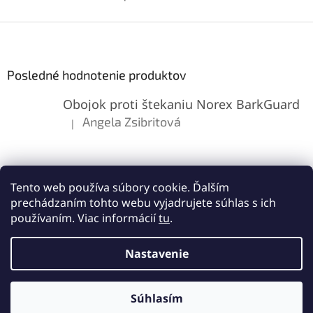
LCD displej, dotykovú plochu
v
a rám pre jednoduchú
l
Z
inštaláciu.
á
á
d
p
a
ä
Posledné hodnotenie produktov
c
t
i
Obojok proti štekaniu Norex BarkGuard
i
e
p
e
Angela Zsibritová
|
Hodnotenie produktu je 5 z 5 hviezdičiek.
r
v
k
y
v
Tento web používa súbory cookie. Ďalším
ý
prechádzaním tohto webu vyjadrujete súhlas s ich
p
používaním. Viac informácií
tu
.
i
s
Vytvoril Shoptet
u
Nastavenie
Copyright 2026
Lemes.sk
. Všetky práva vyhradené.
Upraviť
Súhlasím
nastavenie cookies