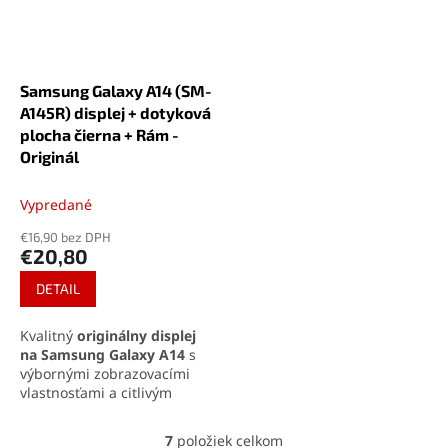
Samsung Galaxy A14 (SM-
A145R) displej + dotyková
plocha čierna + Rám -
Originál
Vypredané
€16,90 bez DPH
€20,80
DETAIL
Kvalitný
originálny displej
na Samsung Galaxy A14
s
výbornými zobrazovacími
vlastnosťami a citlivým
dotykovým ovládaním.
Kompletná zostava obsahuje
7
položiek celkom
O