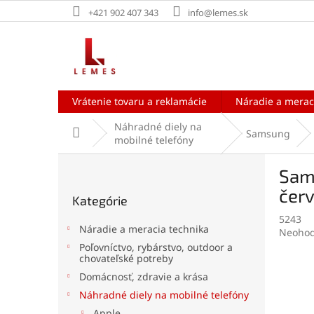
Prejsť
+421 902 407 343
info@lemes.sk
na
obsah
Vrátenie tovaru a reklamácie
Náradie a merac
Náhradné diely na
Domov
Samsung
mobilné telefóny
B
Sams
o
Preskočiť
č
červ
Kategórie
kategórie
n
5243
ý
Náradie a meracia technika
Prieme
Neohod
p
hodnot
Poľovníctvo, rybárstvo, outdoor a
a
chovateľské potreby
produk
n
je
Domácnosť, zdravie a krása
e
0,0
Náhradné diely na mobilné telefóny
l
z
5
Apple