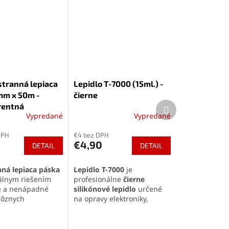
tranná lepiaca
Lepidlo T-7000 (15ml.) -
mm x 50m -
čierne
Ďalší
rentná
produkt
Vypredané
Vypredané
é
Priemerné
ie
hodnotenie
DPH
€4 bez DPH
produktu
€4,90
DETAIL
DETAIL
je
5,0
z
ná lepiaca páska
Lepidlo T-7000
je
5
álnym riešením
profesionálne
čierne
k.
hviezdičiek.
é a nenápadné
silikónové lepidlo
určené
rôznych
na opravy elektroniky,
v. Vďaka
vysokej
najmä displejov a krytov
ti
,
priehľadnému
mobilných telefónov. Vyniká
dlhej životnosti
je
vysokou pevnosťou,