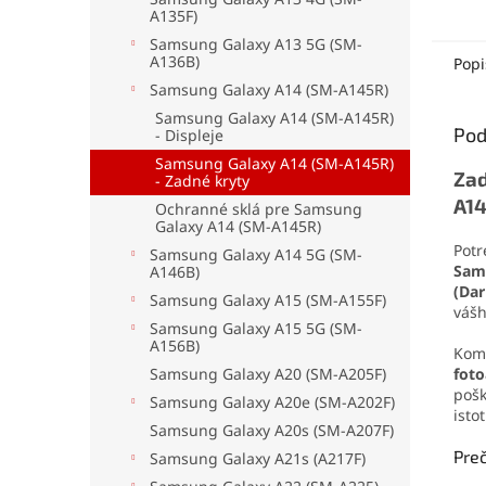
A135F)
mater
no pr
Samsung Galaxy A13 5G (SM-
odolá
A136B)
Popi
oderu
Samsung Galaxy A14 (SM-A145R)
aplika
Samsung Galaxy A14 (SM-A145R)
jedno
Pod
- Displeje
drobn
Samsung Galaxy A14 (SM-A145R)
Zad
- Zadné kryty
A14
Ochranné sklá pre Samsung
Galaxy A14 (SM-A145R)
Potr
Samsung Galaxy A14 5G (SM-
Sam
A146B)
(Dar
Samsung Galaxy A15 (SM-A155F)
vášh
Samsung Galaxy A15 5G (SM-
A156B)
Kom
fot
Samsung Galaxy A20 (SM-A205F)
pošk
Samsung Galaxy A20e (SM-A202F)
isto
Samsung Galaxy A20s (SM-A207F)
Preč
Samsung Galaxy A21s (A217F)