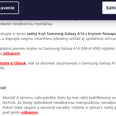
zornenie:
tavenie
Súhl
rúčame výmenu zveriť odborníkovi alebo ju vykonať s maximálno
rnosťou a správnym náradím. Neručíme za poškodenie zariadenia
sobené neodbornou montážou.
dnajte si tento
zadný kryt Samsung Galaxy A14 s krytom fotoap
 a doprajte svojmu smartfónu pôvodný vzhľad aj spoľahlivú ochra
letnú ponuku krytov na Samsung Galaxy A14 (SM-A145R) nájdete
to
odkazom
.
ítajte si článok
, kde sa dozviete zaujímavosti o Samsung Galaxy A
5R).
táž:
Montáž a výmenu náhradného dielu by mal robiť kvalifikovaný se
technik. Za škody spôsobené neodbornou manipuláciou nezodp
Pokiaľ máte záujem o servisné náradie, môžete si vybrať z našej
pod týmto
odkazom