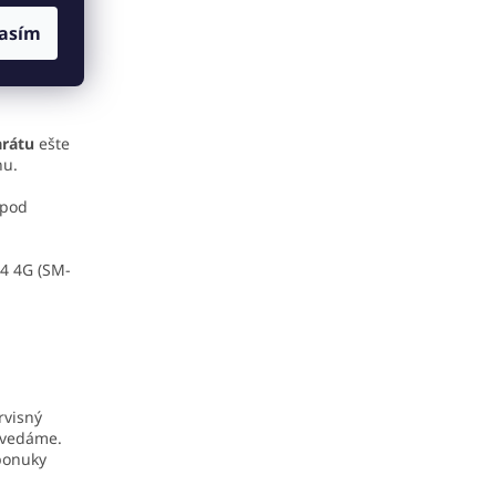
asím
u
arátu
ešte
nu.
 pod
14 4G (SM-
rvisný
ovedáme.
 ponuky