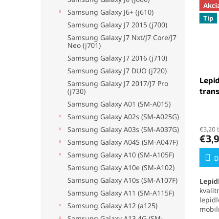
Akci
Samsung Galaxy J6+ (j610)
Tip
Samsung Galaxy J7 2015 (j700)
Samsung Galaxy J7 Nxt/J7 Core/J7
Neo (j701)
Samsung Galaxy J7 2016 (j710)
Samsung Galaxy J7 DUO (j720)
Lepid
Samsung Galaxy J7 2017/J7 Pro
tran
(j730)
Samsung Galaxy A01 (SM-A015)
Priem
Samsung Galaxy A02s (SM-A025G)
hodno
Samsung Galaxy A03s (SM-A037G)
€3,20 
produ
€3,
je
Samsung Galaxy A04S (SM-A047F)
5,0
Samsung Galaxy A10 (SM-A105F)
z
D
Samsung Galaxy A10e (SM-A102)
5
hviezd
Samsung Galaxy A10s (SM-A107F)
Lepid
kvali
Samsung Galaxy A11 (SM-A115F)
lepid
Samsung Galaxy A12 (a125)
mobil
elekt
Samsung Galaxy A13 4G (SM-