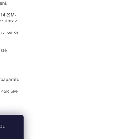
ení.
14 (SM-
z úprav.
 a svieži
isté
toaparátu
45P, SM-
ebu