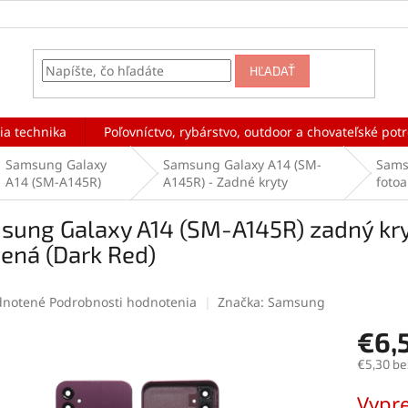
HĽADAŤ
ia technika
Poľovníctvo, rybárstvo, outdoor a chovateľské pot
Samsung Galaxy
Samsung Galaxy A14 (SM-
Sams
A14 (SM-A145R)
A145R) - Zadné kryty
fotoa
ung Galaxy A14 (SM-A145R) zadný kryt
ená (Dark Red)
rné
notené
Podrobnosti hodnotenia
Značka:
Samsung
enie
€6,
tu
€5,30 be
Jednotk
Vypr
cena: