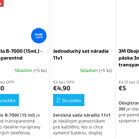
a
€4,90
–20 %
lo B-7000 (15ml.) -
Jednoduchý set náradia
3M Obojs
sparentné
11v1
páska 3
transpa
Skladom
(>5 ks)
Skladom
(>5 ks)
erné
Priemerné
Priemern
tenie
hodnotenie
hodnoten
bez DPH
€4 bez DPH
€4,10 bez 
ktu
produktu
produktu
90
€4,90
€5
je
je
5,0
5,0
o košíka
z
Do košíka
z
Obojstran
5
5
3M
je ide
ičiek.
hviezdičiek.
hviezdičie
pre pevn
lo B-7000 (15 ml)
je
Servisná sada náradia 11v1
spojenie 
tné transparentné
je ideálnym pomocníkom
materiálo
lo ideálne na opravy
pre každého, kto si chce
priľnavos
ných telefónov,
vymeniť batériu, displej
dizajnu
a
roniky a jemných
alebo iné súčasti svojho