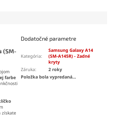
a domáce aj
pružnosťou a odolnosťou
álne použitie.
voči vode a mechanickému
rýchle, estetické
namáhaniu. Vďaka
presnej
penie bez náradia.
aplikácii
je ideálne aj pre
detailné a precízne práce.
Dodatočné parametre
Samsung Galaxy A14
4 (SM-
Kategória
:
(SM-A145R) - Zadné
kryty
Záruka
:
2 roky
vojom
Položka bola vypredaná…
ej farbe
nkčnosti
líčko
ím
 získate