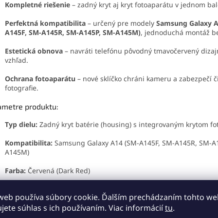
Kompletné riešenie
– zadný kryt aj kryt fotoaparátu v jednom bal
Perfektná kompatibilita
– určený pre modely
Samsung Galaxy A
A145F, SM-A145R, SM-A145P, SM-A145M)
, jednoduchá montáž be
Estetická obnova
– navráti telefónu pôvodný tmavočervený dizajn
vzhľad.
Ochrana fotoaparátu
– nové sklíčko chráni kameru a zabezpečí č
fotografie.
ametre produktu:
Typ dielu:
Zadný kryt batérie (housing) s integrovaným krytom fo
Kompatibilita:
Samsung Galaxy A14 (SM-A145F, SM-A145R, SM-A1
A145M)
Farba:
Červená (Dark Red)
Materiál:
Kvalitný plast – zhodný s originálom
web používa súbory cookie. Ďalším prechádzaním tohto w
ujete súhlas s ich používaním. Viac informácií
tu
.
Stav:
Nový, náhradný diel