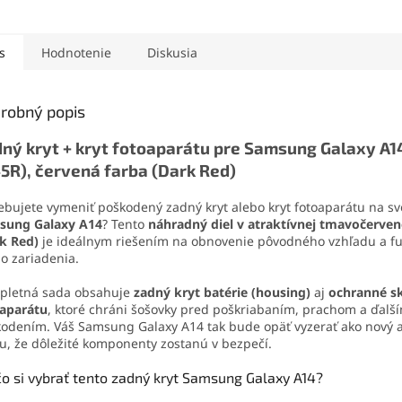
vhodná n
iálov. Vytvára pevný,
mobilného telefónu
.
profesion
užný spoj, ktorý
Obsahuje skrutkovače,
Umožňuje 
va otrasom, vode aj
otváracie nástroje, prísavku
s
Hodnotenie
Diskusia
a čisté le
. Vďaka presnej
aj vyberač SIM karty. Vďaka
čnej špičke sa
tejto sade zvládnete
ducho nanáša aj na
demontáž mobilu aj v
robný popis
é súčiastky.
domácich podmienkach.
ný kryt + kryt fotoaparátu pre Samsung Galaxy A1
5R), červená farba (Dark Red)
ebujete vymeniť poškodený zadný kryt alebo kryt fotoaparátu na s
sung Galaxy A14
? Tento
náhradný diel v atraktívnej tmavočerven
k Red)
je ideálnym riešením na obnovenie pôvodného vzhľadu a fu
o zariadenia.
pletná sada obsahuje
zadný kryt batérie (housing)
aj
ochranné sk
oaparátu
, ktoré chráni šošovky pred poškriabaním, prachom a ďalš
odením. Váš Samsung Galaxy A14 tak bude opäť vyzerať ako nový a
tu, že dôležité komponenty zostanú v bezpečí.
o si vybrať tento zadný kryt Samsung Galaxy A14?