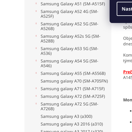
Samsung Galaxy A51 (SM-A515F)
Upo
Nas
Samsung Galaxy A52 4G (SM-
Odpo
A525F)
opat
Samsung Galaxy A52 5G (SM-
spô
A526B)
Samsung Galaxy A52s 5G (SM-
Obje
A528B)
dnes
Samsung Galaxy A53 5G (SM-
A536)
Komp
tým
Samsung Galaxy A54 5G (SM-
A546)
Preč
Samsung Galaxy A55 (SM-A556B)
A14
Samsung galaxy A70 (SM-A705FN)
Samsung galaxy A71 (SM-A715F)
Samsung Galaxy A72 (SM-A725F)
Mon
Samsung Galaxy A72 5G (SM-
A726B)
Samsung galaxy A3 (a300)
Samsung galaxy A3 2016 (a310)
Samsung galaxy A3 2017 (a320)