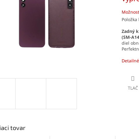
čiek.
Možnost
Položka
Zadný k
(SM-A14
diel obn
Perfektn
Detailné
TLAČ
iaci tovar