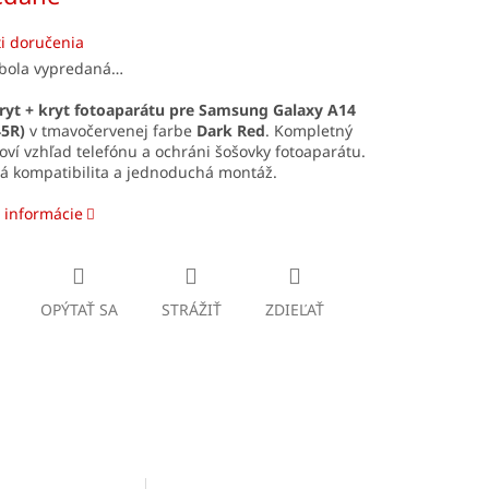
i doručenia
 bola vypredaná…
ryt + kryt fotoaparátu pre Samsung Galaxy A14
5R)
v tmavočervenej farbe
Dark Red
. Kompletný
oví vzhľad telefónu a ochráni šošovky fotoaparátu.
á kompatibilita a jednoduchá montáž.
 informácie
OPÝTAŤ SA
STRÁŽIŤ
ZDIEĽAŤ