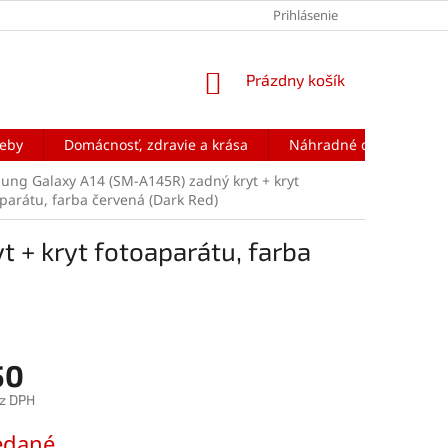
Prihlásenie
NÁKUPNÝ
Prázdny košík
KOŠÍK
reby
Domácnosť, zdravie a krása
Náhradné diely na mobi
ung Galaxy A14 (SM-A145R) zadný kryt + kryt
parátu, farba červená (Dark Red)
 + kryt fotoaparátu, farba
50
z DPH
ová
edané