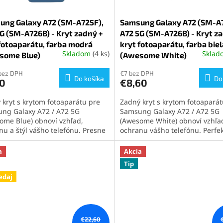
ung Galaxy A72 (SM-A725F),
Samsung Galaxy A72 (SM-A7
G (SM-A726B) - Kryt zadný +
A72 5G (SM-A726B) - Kryt z
fotoaparátu, farba modrá
kryt fotoaparátu, farba biel
Skladom
(4 ks)
Skla
some Blue)
erné
(Awesome White)
tenie
ktu
bez DPH
€7 bez DPH
Do košíka
Do
70
€8,60
 kryt s krytom fotoaparátu pre
Zadný kryt s krytom fotoaparát
ng Galaxy A72 / A72 5G
Samsung Galaxy A72 / A72 5G
ome Blue) obnoví vzhľad,
(Awesome White) obnoví vzhľa
ičiek.
nu a štýl vášho telefónu. Presne
ochranu vášho telefónu. Perfe
e, jednoducho sa inštaluje a
pasuje, jednoducho sa inštaluj
i vnútorné komponenty. Ideálne
chráni vnútorné súčasti pred
a
Akcia
nie pre rýchlu a estetickú opravu
poškodením. Ideálne riešenie 
Tip
denia.
rýchlu a estetickú opravu zari
edaj
€22,60