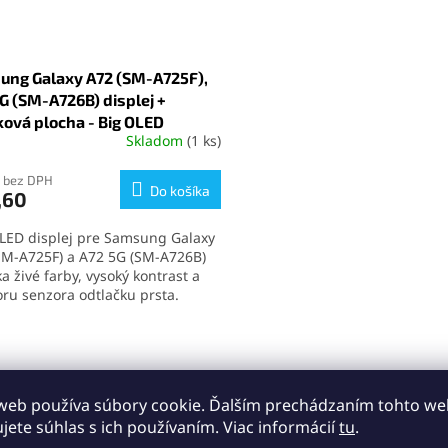
atickú reguláciu jasu a snímač
odtlačku prstu zabudovaný v d
čku prstu zabudovaný v displeji.
ung Galaxy A72 (SM-A725F),
G (SM-A726B) displej +
ová plocha - Big OLED
Skladom
(1 ks)
 bez DPH
Do košíka
,60
LED displej pre Samsung Galaxy
SM-A725F) a A72 5G (SM-A726B)
 živé farby, vysoký kontrast a
ru senzora odtlačku prsta.
ta obrazu zodpovedá
nálnemu panelu. Ideálne riešenie
O
ýchlu a spoľahlivú výmenu
v
ja.
l
á
web používa súbory cookie. Ďalším prechádzaním tohto w
d
ujete súhlas s ich používaním. Viac informácií
tu
.
a