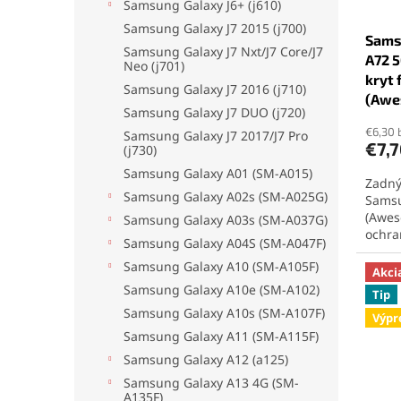
d
k
Samsung Galaxy J6+ (j610)
u
t
Samsung Galaxy J7 2015 (j700)
Sams
k
o
Samsung Galaxy J7 Nxt/J7 Core/J7
A72 5
t
v
Neo (j701)
kryt 
o
Samsung Galaxy J7 2016 (j710)
(Awe
Priem
v
Samsung Galaxy J7 DUO (j720)
hodno
produ
€6,30 
Samsung Galaxy J7 2017/J7 Pro
€7,
je
(j730)
5,0
Samsung Galaxy A01 (SM-A015)
Zadný
z
Samsung Galaxy A02s (SM-A025G)
Samsu
5
(Awes
hviezd
Samsung Galaxy A03s (SM-A037G)
ochra
Samsung Galaxy A04S (SM-A047F)
pasuj
Samsung Galaxy A10 (SM-A105F)
chrán
Akci
rieše
Samsung Galaxy A10e (SM-A102)
Tip
zaria
Samsung Galaxy A10s (SM-A107F)
Výpr
Samsung Galaxy A11 (SM-A115F)
Samsung Galaxy A12 (a125)
Samsung Galaxy A13 4G (SM-
A135F)