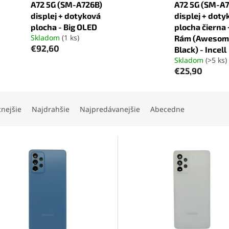
A72 5G (SM-A726B)
A72 5G (SM-A
displej + dotyková
displej + doty
plocha - Big OLED
plocha čierna 
Skladom
(1 ks)
Rám (Awesom
€92,60
Black) - Incell
Skladom
(>5 ks)
€25,90
cnejšie
Najdrahšie
Najpredávanejšie
Abecedne