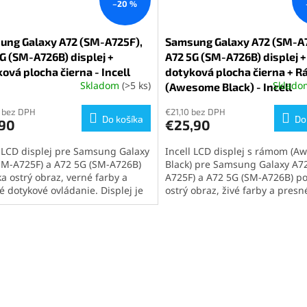
–20 %
ung Galaxy A72 (SM-A725F),
Samsung Galaxy A72 (SM-A7
G (SM-A726B) displej +
A72 5G (SM-A726B) displej +
ová plocha čierna - Incell
dotyková plocha čierna + 
Skladom
(>5 ks)
Sklad
erné
(Awesome Black) - Incell
tenie
ktu
 bez DPH
€21,10 bez DPH
Do košíka
Do
,90
€25,90
l LCD displej pre Samsung Galaxy
Incell LCD displej s rámom (
SM-A725F) a A72 5G (SM-A726B)
Black) pre Samsung Galaxy A7
a ostrý obraz, verné farby a
A725F) a A72 5G (SM-A726B) p
ičiek.
é dotykové ovládanie. Displej je
ostrý obraz, živé farby a presn
tibilný s oboma modelmi a
dotykové ovládanie. Kompletn
ducho sa inštaluje. Ideálne
umožňuje jednoduchú montáž
nie pre výmenu poškodeného
úprav. Ideálne riešenie pre rýc
eja s výborným pomerom ceny a
kvalitnú opravu displeja.
y.
Kvalita Incell pre Samsung Ga
ta Incell pre Samsung Galaxy
A72 (SM-A725F) a Samsung G
SM-A725F) a Samsung Galaxy
A72 5G (SM-A726B) nepodpor
G (SM-A726B) nepodporuje
automatickú reguláciu jasu a