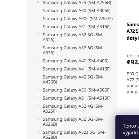
autom
Samsung Galaxy A25 (SM-A256B)
odtla
Samsung Galaxy A30 (SM-A305F)
Samsung Galaxy A30s (SM-A307F)
Sams
Samsung Galaxy A31 (SM-A315F)
A72 5
Samsung Galaxy A32 5G (SM-
dotyk
A326)
Samsung Galaxy A33 5G (SM-
A336)
€75,30
Samsung Galaxy A40 (SM-A405)
€92
Samsung Galaxy A41 (SM-A415F)
BIG O
Samsung Galaxy A42 5G (SM-
A72 (
A426B)
ponúka
Samsung Galaxy A50 (SM-A505F)
podpo
Kvali
Samsung Galaxy A51 (SM-A515F)
origi
Samsung Galaxy A52 4G (SM-
pre r
A525F)
disple
Samsung Galaxy A52 5G (SM-
A526B)
Tento 
Samsung Galaxy A52s 5G (SM-
vyjadr
A528B)