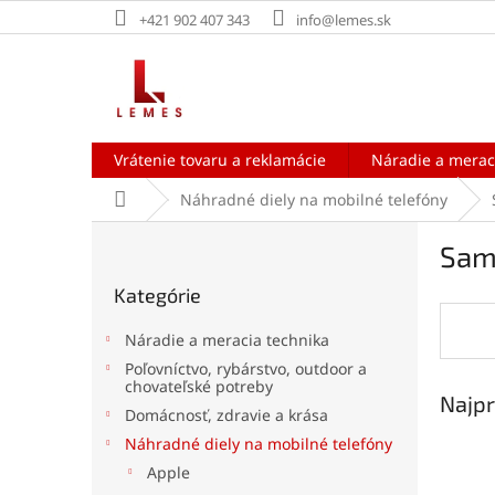
Prejsť
+421 902 407 343
info@lemes.sk
na
obsah
Vrátenie tovaru a reklamácie
Náradie a merac
Domov
Náhradné diely na mobilné telefóny
B
Sam
o
Preskočiť
č
Kategórie
kategórie
n
ý
Náradie a meracia technika
p
Poľovníctvo, rybárstvo, outdoor a
a
chovateľské potreby
Najpr
n
Domácnosť, zdravie a krása
e
Náhradné diely na mobilné telefóny
l
Apple