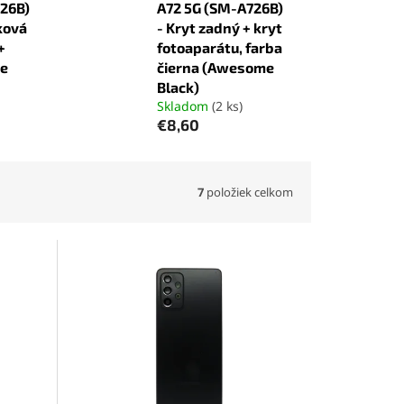
726B)
A72 5G (SM-A726B)
ková
- Kryt zadný + kryt
+
fotoaparátu, farba
e
čierna (Awesome
Black)
Skladom
(2 ks)
€8,60
7
položiek celkom