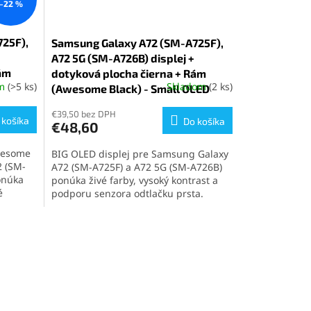
–22 %
25F),
Samsung Galaxy A72 (SM-A725F),
A72 5G (SM-A726B) displej +
Rám
dotyková plocha čierna + Rám
om
(>5 ks)
Skladom
(2 ks)
(Awesome Black) - Small OLED
Priemerné
hodnotenie
produktu
€39,50 bez DPH
 košíka
Do košíka
€48,60
je
5,0
Awesome
BIG OLED displej pre Samsung Galaxy
z
2 (SM-
A72 (SM-A725F) a A72 5G (SM-A726B)
5
onúka
ponúka živé farby, vysoký kontrast a
hviezdičiek.
é
podporu senzora odtlačku prsta.
á sada
Kvalita obrazu zodpovedá
 bez
originálnemu panelu. Ideálne riešenie
hlu a
pre rýchlu a spoľahlivú výmenu
displeja.
laxy
alaxy
uje
 snímač