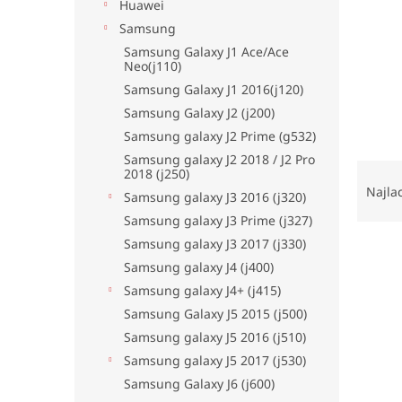
Huawei
Samsung
Samsung Galaxy J1 Ace/Ace
Neo(j110)
Samsung Galaxy J1 2016(j120)
Samsung Galaxy J2 (j200)
Samsung galaxy J2 Prime (g532)
Samsung galaxy J2 2018 / J2 Pro
R
2018 (j250)
a
Najla
Samsung galaxy J3 2016 (j320)
d
Samsung galaxy J3 Prime (j327)
e
Samsung galaxy J3 2017 (j330)
V
n
ý
i
Samsung galaxy J4 (j400)
p
e
Samsung galaxy J4+ (j415)
i
p
Samsung Galaxy J5 2015 (j500)
s
r
Samsung galaxy J5 2016 (j510)
p
o
Samsung galaxy J5 2017 (j530)
r
d
Samsung Galaxy J6 (j600)
o
u