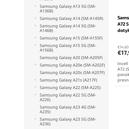
Samsung Galaxy A13 5G (SM-
A136B)
Sams
Samsung Galaxy A14 (SM-A145R)
A72 5
Samsung Galaxy A14 5G (SM-
dotyk
A146B)
Priem
Samsung Galaxy A15 (SM-A155F)
hodno
Samsung Galaxy A15 5G (SM-
produ
€14,60
A156B)
€17
je
Samsung Galaxy A20 (SM-A205F)
5,0
Incel
z
Samsung Galaxy A20e (SM-A202F)
A72 (
5
Samsung Galaxy A20s (SM-A207F)
ponúk
hviezd
Samsung Galaxy A21s (A217F)
presn
kompa
Samsung Galaxy A22 (SM-A225)
jedno
Samsung Galaxy A22 5G (SM-
rieše
A226)
displ
Samsung Galaxy A23 4G (SM-
kvalit
A235)
Kvali
A72 (
Samsung Galaxy A23 5G (SM-
A236)
A72 5