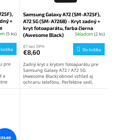
25F),
Samsung Galaxy A72 (SM-A725F),
adný +
A72 5G (SM-A726B) - Kryt zadný +
a
kryt fotoaparátu, farba čierna
dom
(5 ks)
Skladom
(2 ks)
(Awesome Black)
Priemerné
hodnotenie
produktu
€7 bez DPH
 košíka
Do košíka
€8,60
je
5,0
u pre
Zadný kryt s krytom fotoaparátu pre
z
Samsung Galaxy A72 / A72 5G
5
d a
(Awesome Black) obnoví vzhľad aj
hviezdičiek.
ktne
ochranu telefónu. Perfektne sedí,
e a
jednoducho sa inštaluje a chráni
vnútorné komponenty. Ideálne
pre
riešenie pre rýchlu a estetickú opravu
adenia.
zariadenia.
€33,60