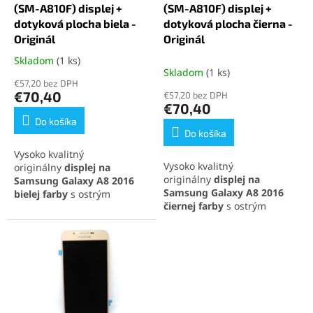
u
t
(SM-A810F) displej +
(SM-A810F) displej +
k
o
dotyková plocha biela -
dotyková plocha čierna -
t
v
Originál
Originál
o
Skladom
(1 ks)
Priemerné
v
Skladom
(1 ks)
hodnotenie
€57,20 bez DPH
produktu
€70,40
€57,20 bez DPH
je
€70,40
5,0
Do košíka
z
Do košíka
5
Vysoko kvalitný
hviezdičiek.
Vysoko kvalitný
originálny
displej na
originálny
displej na
Samsung Galaxy A8 2016
Samsung Galaxy A8 2016
bielej farby
s ostrým
čiernej farby
s ostrým
obrazom, prirodzenými
obrazom, prirodzenými
farbami a citlivou dotykovou
farbami a citlivou dotykovou
plochou. Kompletná sada
plochou. Kompletná sada
obsahuje LCD displej a
obsahuje LCD displej a
dotykovú plochu pre
dotykovú plochu pre
jednoduchú inštaláciu.
jednoduchú inštaláciu.