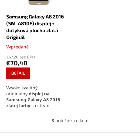
Samsung Galaxy A8 2016
(SM-A810F) displej +
dotyková plocha zlatá -
Originál
Vypredané
Priemerné
hodnotenie
€57,20 bez DPH
produktu
€70,40
je
5,0
DETAIL
z
5
Vysoko kvalitný
hviezdičiek.
originálny
displej na
Samsung Galaxy A8 2016
zlatej farby
s ostrým
obrazom, prirodzenými
farbami a citlivou dotykovou
3
položiek celkom
O
plochou. Kompletná sada
v
obsahuje LCD displej a
l
Z
dotykovú plochu pre