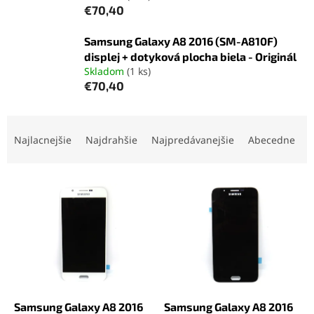
€70,40
Samsung Galaxy A8 2016 (SM-A810F)
displej + dotyková plocha biela - Originál
Skladom
(1 ks)
€70,40
R
a
Najlacnejšie
Najdrahšie
Najpredávanejšie
Abecedne
d
e
V
n
ý
i
p
e
i
p
s
r
p
o
r
d
o
u
d
k
Samsung Galaxy A8 2016
Samsung Galaxy A8 2016