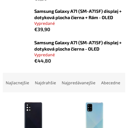
Samsung Galaxy A71 (SM-A715F) displej +
dotyková plocha čierna + Rám - OLED
Vypredané
€39,90
Samsung Galaxy A71 (SM-A715F) displej +
dotyková plocha čierna - OLED
Vypredané
€44,80
R
a
Najlacnejšie
Najdrahšie
Najpredávanejšie
Abecedne
d
e
V
n
ý
i
p
e
i
p
s
r