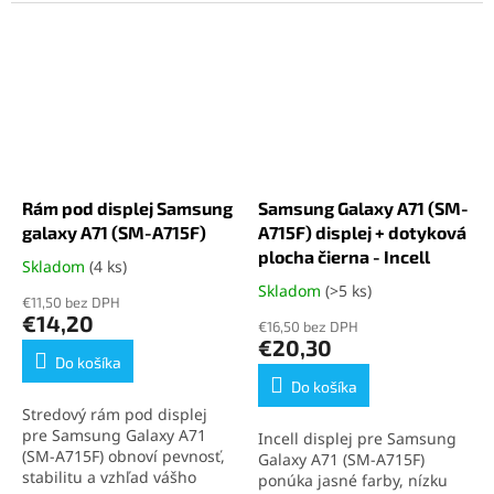
Pink obnoví vzhľad aj
Silver obnoví vzhľad a
ochranu vášho telefónu.
ochranu vášho telefónu.
Perfektne sedí, jednoducho
Perfektne pasuje,
sa inštaluje a poskytuje dlhú
jednoducho sa inštaluje a
životnosť. Ideálne riešenie
chráni vnútorné
pre rýchlu a estetickú
komponenty. Ideálne
opravu zariadenia.
riešenie pre rýchlu a
estetickú opravu zariadenia.
Rám pod displej Samsung
Samsung Galaxy A71 (SM-
galaxy A71 (SM-A715F)
A715F) displej + dotyková
plocha čierna - Incell
Skladom
(4 ks)
Priemerné
hodnotenie
Skladom
(>5 ks)
Priemerné
€11,50 bez DPH
produktu
hodnotenie
€14,20
€16,50 bez DPH
je
produktu
€20,30
5,0
je
Do košíka
z
5,0
Do košíka
5
z
Stredový rám pod displej
hviezdičiek.
5
pre Samsung Galaxy A71
Incell displej pre Samsung
hviezdičiek.
(SM-A715F) obnoví pevnosť,
Galaxy A71 (SM-A715F)
stabilitu a vzhľad vášho
ponúka jasné farby, nízku