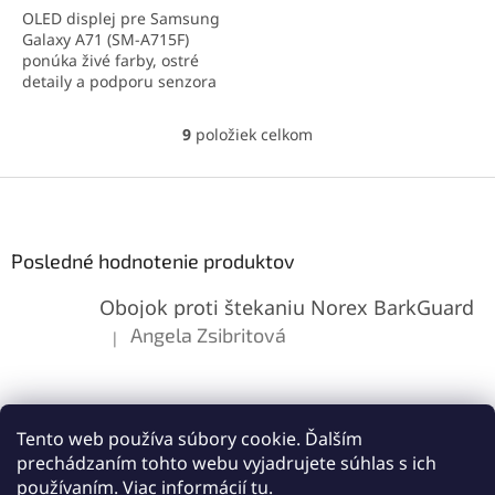
5
OLED displej pre Samsung
hviezdičiek.
Galaxy A71 (SM-A715F)
ponúka živé farby, ostré
detaily a podporu senzora
odtlačku prsta. Ide o
prémiovú náhradu s kvalitou
9
položiek celkom
O
originálneho displeja.
v
Perfektná kompatibilita a
l
Z
jednoduchá inštalácia
á
zaručujú spoľahlivý výkon.
á
d
p
a
ä
Posledné hodnotenie produktov
c
t
i
Obojok proti štekaniu Norex BarkGuard
i
e
p
e
Angela Zsibritová
|
Hodnotenie produktu je 5 z 5 hviezdičiek.
r
v
k
y
v
Tento web používa súbory cookie. Ďalším
ý
prechádzaním tohto webu vyjadrujete súhlas s ich
p
používaním. Viac informácií
tu
.