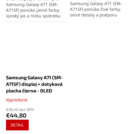
Samsung Galaxy A71 (SM-
Samsung Galaxy A71 (SM-
A715F) ponúka živé farby,
A715F) ponúka jasné farby,
ostré detaily a podporu
vysoký jas a nízku spotrebu
odtlačku prsta. Kompletná
energie. Kompletná zostava
zostava zaručuje
zahŕňa displej, dotykovú
jednoduchú inštaláciu a
plochu a rám pre
dokonalú kompatibilitu. Ide
jednoduchú montáž. Ideálne
o prémiovú náhradu s
riešenie pre rýchlu a
kvalitou originálu a dlhou
spoľahlivú opravu Samsung
životnosťou.
Galaxy A71.
Kvalita Incell pre Samsung
Galaxy A71 (SM-A715F)
nepodporuje automatickú
Samsung Galaxy A71 (SM-
reguláciu jasu a snímač
A715F) displej + dotyková
odtlačku prstu zabudovaný
v displeji.
plocha čierna - OLED
Vypredané
Priemerné
hodnotenie
€36,40 bez DPH
produktu
€44,80
je
5,0
DETAIL
z