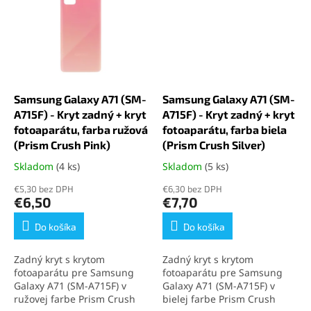
sa inštaluje a ponúka dlhú
životnosť. Ideálne riešenie
životnosť. Ideálne riešenie
pre rýchlu a estetickú
pre rýchlu a estetickú
opravu zariadenia.
opravu zariadenia.
Samsung Galaxy A71 (SM-
Samsung Galaxy A71 (SM-
A715F) - Kryt zadný + kryt
A715F) - Kryt zadný + kryt
fotoaparátu, farba ružová
fotoaparátu, farba biela
(Prism Crush Pink)
(Prism Crush Silver)
Skladom
(4 ks)
Skladom
(5 ks)
Priemerné
Priemerné
hodnotenie
hodnotenie
€5,30 bez DPH
€6,30 bez DPH
produktu
produktu
€6,50
€7,70
je
je
5,0
5,0
Do košíka
Do košíka
z
z
5
5
Zadný kryt s krytom
Zadný kryt s krytom
hviezdičiek.
hviezdičiek.
fotoaparátu pre Samsung
fotoaparátu pre Samsung
Galaxy A71 (SM-A715F) v
Galaxy A71 (SM-A715F) v
ružovej farbe Prism Crush
bielej farbe Prism Crush