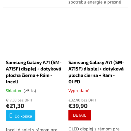
telefónu. Kvalitné
spotrebu energie a presné
spracovanie a presná
dotykové ovládanie. Displej
kompatibilita zaručujú
je plne kompatibilný s
bezchybnú montáž. Ideálny
originálnym modelom a
diel pre opravu a dlhú
jednoducho sa inštaluje. Ide
životnosť zariadenia.
o cenovo výhodné riešenie
pre rýchlu opravu telefónu
Samsung Galaxy A71.
Kvalita Incell pre Samsung
Galaxy A71 (SM-A715F)
nepodporuje automatickú
Samsung Galaxy A71 (SM-
Samsung Galaxy A71 (SM-
reguláciu jasu a snímač
A715F) displej + dotyková
A715F) displej + dotyková
odtlačku prstu zabudovaný
v displeji.
plocha čierna + Rám -
plocha čierna + Rám -
Incell
OLED
Skladom
(>5 ks)
Vypredané
Priemerné
Priemerné
hodnotenie
hodnotenie
€17,30 bez DPH
€32,40 bez DPH
produktu
produktu
€21,30
€39,90
je
je
5,0
5,0
DETAIL
Do košíka
z
z
5
5
OLED displej s rámom pre
Incell displej s rámom pre
hviezdičiek.
hviezdičiek.