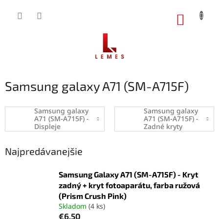
Prejsť
na
NÁKUP
obsah
KOŠÍK
Samsung galaxy A71 (SM-A715F)
Samsung galaxy
Samsung galaxy
A71 (SM-A715F) -
A71 (SM-A715F) -
Displeje
Zadné kryty
Najpredávanejšie
Samsung Galaxy A71 (SM-A715F) - Kryt
zadný + kryt fotoaparátu, farba ružová
(Prism Crush Pink)
Skladom
(4 ks)
€6,50