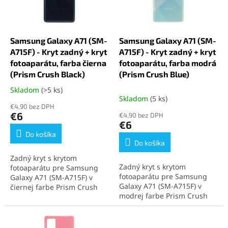
p
o
r
d
o
u
d
k
Samsung Galaxy A71 (SM-
Samsung Galaxy A71 (SM-
u
t
A715F) - Kryt zadný + kryt
A715F) - Kryt zadný + kryt
k
o
fotoaparátu, farba čierna
fotoaparátu, farba modrá
t
v
(Prism Crush Black)
(Prism Crush Blue)
o
Skladom
(>5 ks)
Priemerné
v
Skladom
(5 ks)
hodnotenie
€4,90 bez DPH
produktu
€6
€4,90 bez DPH
je
€6
5,0
Do košíka
z
Do košíka
5
Zadný kryt s krytom
hviezdičiek.
Zadný kryt s krytom
fotoaparátu pre Samsung
fotoaparátu pre Samsung
Galaxy A71 (SM-A715F) v
Galaxy A71 (SM-A715F) v
čiernej farbe Prism Crush
modrej farbe Prism Crush
Black obnoví vzhľad aj
Blue obnoví vzhľad a
ochranu telefónu. Perfektne
ochranu vášho telefónu.
pasuje, jednoducho sa
Perfektne sedí, jednoducho
inštaluje a poskytuje dlhú