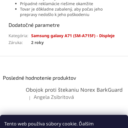
Prípadné reklamácie riešime okamžite
Tovar je dôkladne zabalený, aby počas jeho
prepravy nedošlo k jeho poškodeniu
Dodatočné parametre
Kategória
:
Samsung galaxy A71 (SM-A715F) - Displeje
Záruka
:
2 roky
Z
á
p
ä
Posledné hodnotenie produktov
t
Obojok proti štekaniu Norex BarkGuard
i
e
Angela Zsibritová
|
Hodnotenie produktu je 5 z 5 hviezdičiek.
Tento web používa súbory cookie. Ďalším