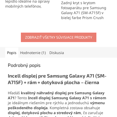
lepidlo ideálne na opravy
Zadný kryt s krytom
hviezdičiek.
mobilných telefónov,
fotoaparátu pre Samsung
elektroniky a jemných
Galaxy A71 (SM-A715F) v
materiálov. Vytvára pevný,
bielej farbe Prism Crush
no pružný spoj, ktorý
Silver obnoví vzhľad a
odoláva otrasom, vode aj
ochranu vášho telefónu.
oderu. Vďaka presnej
Perfektne pasuje,
aplikačnej špičke sa
ZOBRAZIŤ VŠETKY SÚVISIACE PRODUKTY
jednoducho sa inštaluje a
jednoducho nanáša aj na
chráni vnútorné
drobné súčiastky.
komponenty. Ideálne
riešenie pre rýchlu a
Popis
Hodnotenie (1)
Diskusia
estetickú opravu zariadenia.
Podrobný popis
Incell displej pre Samsung Galaxy A71 (SM-
A715F) + rám + dotyková plocha – čierna
Hľadáš
kvalitný náhradný displej pre Samsung Galaxy
A71
? Tento
Incell displej Samsung Galaxy A71 s rámom
je ideálnym riešením pre rýchlu a jednoduchú
výmenu
poškodeného displeja
. Kompletná zostava obsahuje
displej, dotykovú plochu a stredový rám
, čo zaručuje