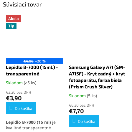
Súvisiaci tovar
Akcia
Tip
€4,90
–20 %
Lepidlo B-7000 (15ml.) -
Samsung Galaxy A71 (SM-
transparentné
A715F) - Kryt zadný + kryt
fotoaparátu, farba biela
Skladom
(>5 ks)
Priemerné
(Prism Crush Silver)
hodnotenie
€3,20 bez DPH
produktu
Skladom
(5 ks)
Priemerné
€3,90
je
hodnotenie
€6,30 bez DPH
5,0
produktu
Do košíka
€7,70
z
je
5
5,0
Do košíka
Lepidlo B-7000 (15 ml)
je
hviezdičiek.
z
kvalitné transparentné
5