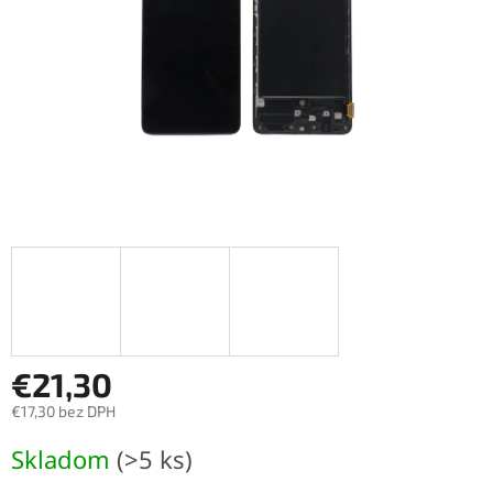
€21,30
€17,30 bez DPH
Jednotková
Skladom
(>5 ks)
cena: