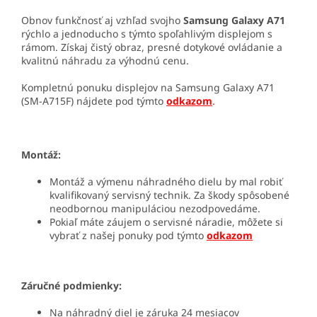
Obnov funkčnosť aj vzhľad svojho
Samsung Galaxy A71
rýchlo a jednoducho s týmto spoľahlivým displejom s
rámom. Získaj čistý obraz, presné dotykové ovládanie a
kvalitnú náhradu za výhodnú cenu.
Kompletnú ponuku displejov na Samsung Galaxy A71
(SM-A715F) nájdete pod týmto
odkazom
.
Montáž:
Montáž a výmenu náhradného dielu by mal robiť
kvalifikovaný servisný technik. Za škody spôsobené
neodbornou manipuláciou nezodpovedáme.
Pokiaľ máte záujem o servisné náradie, môžete si
vybrať z našej ponuky pod týmto
odkazom
Záručné podmienky:
Na náhradný diel je záruka 24 mesiacov