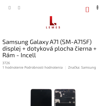
Prejsť
na
NÁKUP
obsah
KOŠÍK
Samsung Galaxy A71 (SM-A715F)
displej + dotyková plocha čierna +
Rám - Incell
3726
Priemerné
1 hodnotenie
Podrobnosti hodnotenia
Značka:
Samsung
hodnotenie
produktu
je
5,0
z
5
hviezdičiek.