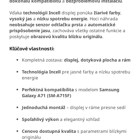
dokonalú kompatibilitu
a
bezproblémovú inštaláciu
.
Vďaka
technológii Incell
displej ponúka
žiarivé farby
,
vysoký jas
a
nízku spotrebu energie
. Hoci náhrada
neobsahuje senzor odtlačku prsta
a
automatické
prispôsobenie jasu
, zachováva všetky ostatné funkcie a
poskytuje
obrazovú kvalitu blízku originálu
.
Kľúčové vlastnosti:
Kompletná zostava:
displej, dotyková plocha a rám
Technológia Incell
pre jasné farby a nízku spotrebu
energie
Perfektná kompatibilita
s modelom
Samsung
Galaxy A71 (SM-A715F)
Jednoduchá montáž
– displej v ráme presne sedí
Spoľahlivý výkon
a elegantný vzhľad
Cenovo dostupná kvalita
s parametrami blízkymi
originálu