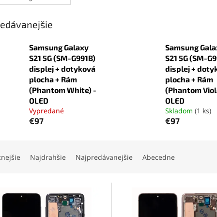
Galaxy S21 5G
(SM-G991B)
edávanejšie
Samsung Galaxy
Samsung Gala
S21 5G (SM-G991B)
S21 5G (SM-G9
displej + dotyková
displej + doty
plocha + Rám
plocha + Rám
(Phantom White) -
(Phantom Viol
OLED
OLED
Vypredané
Skladom
(1 ks)
€97
€97
cnejšie
Najdrahšie
Najpredávanejšie
Abecedne