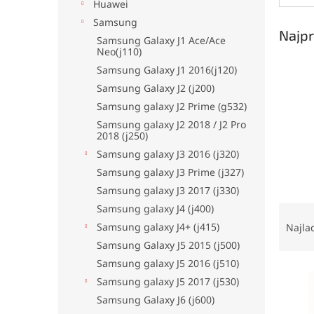
Huawei
Samsung
Najpr
Samsung Galaxy J1 Ace/Ace
Neo(j110)
Samsung Galaxy J1 2016(j120)
Samsung Galaxy J2 (j200)
Samsung galaxy J2 Prime (g532)
Samsung galaxy J2 2018 / J2 Pro
2018 (j250)
Samsung galaxy J3 2016 (j320)
Samsung galaxy J3 Prime (j327)
Samsung galaxy J3 2017 (j330)
Samsung galaxy J4 (j400)
R
a
Samsung galaxy J4+ (j415)
Najla
d
Samsung Galaxy J5 2015 (j500)
e
Samsung galaxy J5 2016 (j510)
V
n
Samsung galaxy J5 2017 (j530)
ý
i
Samsung Galaxy J6 (j600)
p
e