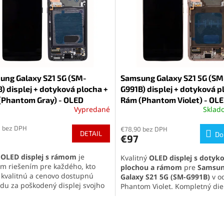
ung Galaxy S21 5G (SM-
Samsung Galaxy S21 5G (SM
) displej + dotyková plocha +
G991B) displej + dotyková p
(Phantom Gray) - OLED
Rám (Phantom Violet) - OL
Vypredané
Skla
0 bez DPH
€78,90 bez DPH
DETAIL
Do
€97
o
OLED displej s rámom
je
Kvalitný
OLED displej s dotyk
ým riešením pre každého, kto
plochou a rámom
pre
Samsu
 kvalitnú a cenovo dostupnú
Galaxy S21 5G (SM-G991B)
v od
du za poškodený displej svojho
Phantom Violet. Kompletný die
ng Galaxy S21 5G (SM-G991B)
.
rámom a tlačidlami pre jedno
a výborné zobrazovacie
výmenu, výborné farby a plná
O
nosti, kompletnú funkčnosť a
kompatibilita.
v
duchú montáž.