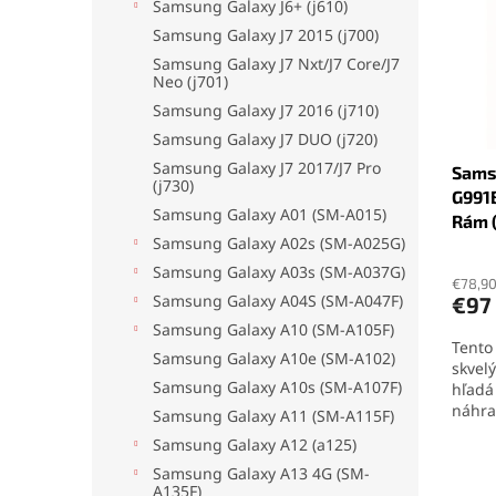
i
p
Samsung Galaxy J6+ (j610)
s
r
Samsung Galaxy J7 2015 (j700)
p
o
Samsung Galaxy J7 Nxt/J7 Core/J7
r
d
Neo (j701)
o
u
Samsung Galaxy J7 2016 (j710)
d
k
Samsung Galaxy J7 DUO (j720)
u
t
Samsung Galaxy J7 2017/J7 Pro
Sams
k
o
(j730)
G991B
t
v
Samsung Galaxy A01 (SM-A015)
Rám 
o
Samsung Galaxy A02s (SM-A025G)
v
Samsung Galaxy A03s (SM-A037G)
€78,9
Samsung Galaxy A04S (SM-A047F)
€97
Samsung Galaxy A10 (SM-A105F)
Tent
Samsung Galaxy A10e (SM-A102)
skvel
Samsung Galaxy A10s (SM-A107F)
hľadá
náhra
Samsung Galaxy A11 (SM-A115F)
Samsu
Samsung Galaxy A12 (a125)
Ponúk
vlast
Samsung Galaxy A13 4G (SM-
A135F)
jedno