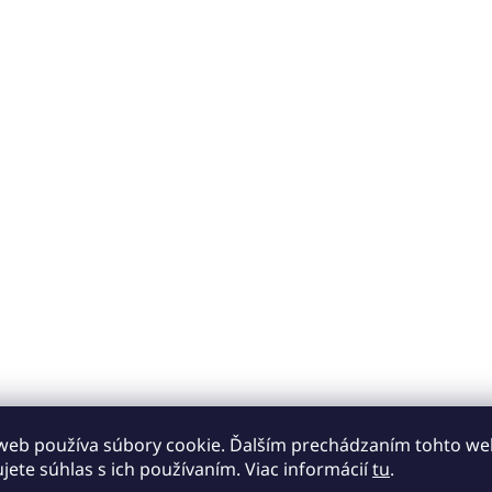
web používa súbory cookie. Ďalším prechádzaním tohto w
ujete súhlas s ich používaním. Viac informácií
tu
.