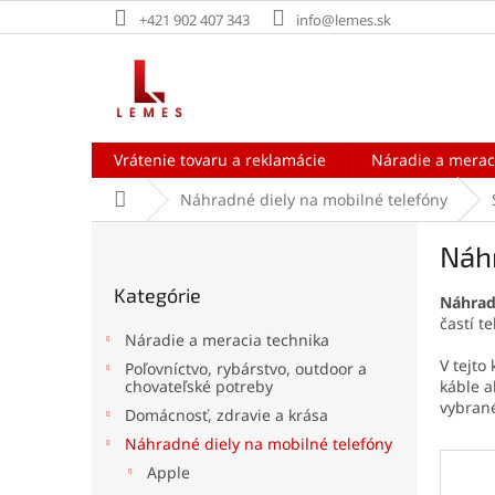
Prejsť
+421 902 407 343
info@lemes.sk
na
obsah
Vrátenie tovaru a reklamácie
Náradie a merac
Domov
Náhradné diely na mobilné telefóny
B
Náh
o
Preskočiť
č
Kategórie
kategórie
Náhrad
n
častí t
ý
Náradie a meracia technika
p
V tejto
Poľovníctvo, rybárstvo, outdoor a
a
káble 
chovateľské potreby
n
vybrané
Domácnosť, zdravie a krása
e
Náhradné diely na mobilné telefóny
l
Apple