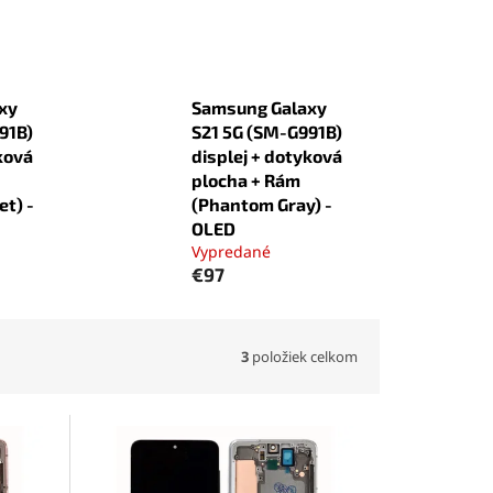
xy
Samsung Galaxy
91B)
S21 5G (SM-G991B)
ková
displej + dotyková
plocha + Rám
et) -
(Phantom Gray) -
OLED
Vypredané
€97
3
položiek celkom