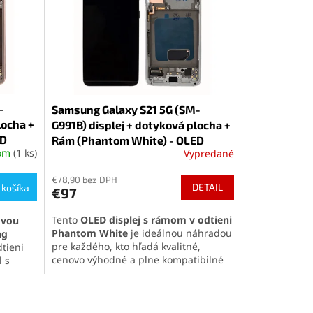
-
Samsung Galaxy S21 5G (SM-
locha +
G991B) displej + dotyková plocha +
ED
Rám (Phantom White) - OLED
dom
(1 ks)
Vypredané
€78,90 bez DPH
DETAIL
 košíka
€97
Tento
OLED displej s rámom v odtieni
ovou
Phantom White
je ideálnou náhradou
ng
pre každého, kto hľadá kvalitné,
tieni
cenovo výhodné a plne kompatibilné
l s
riešenie pre svoj
Samsung Galaxy S21
duchú
5G (SM-G991B)
. Poskytuje výborné
zobrazenie, jednoduchú inštaláciu a
kompletnú funkčnosť.