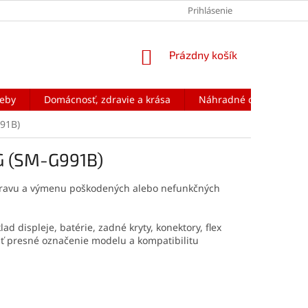
Prihlásenie
NÁKUPNÝ
Prázdny košík
KOŠÍK
reby
Domácnosť, zdravie a krása
Náhradné diely na mobi
91B)
G (SM-G991B)
ravu a výmenu poškodených alebo nefunkčných
ad displeje, batérie, zadné kryty, konektory, flex
ť presné označenie modelu a kompatibilitu