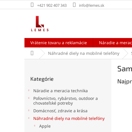
Prejsť
+421 902 407 343
info@lemes.sk
na
obsah
Vrátenie tovaru a reklamácie
Náradie a merac
Domov
Náhradné diely na mobilné telefóny
B
Sam
o
Preskočiť
č
Kategórie
kategórie
Najpr
n
ý
Náradie a meracia technika
p
Poľovníctvo, rybárstvo, outdoor a
a
chovateľské potreby
n
Domácnosť, zdravie a krása
e
Náhradné diely na mobilné telefóny
l
Apple