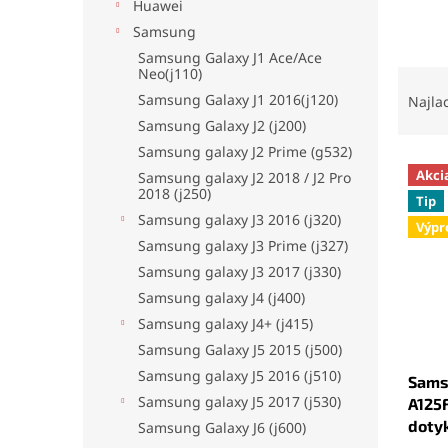
Huawei
Samsung
Samsung Galaxy J1 Ace/Ace
Neo(j110)
R
a
Samsung Galaxy J1 2016(j120)
Najla
d
Samsung Galaxy J2 (j200)
e
Samsung galaxy J2 Prime (g532)
V
n
Akci
Samsung galaxy J2 2018 / J2 Pro
ý
i
2018 (j250)
Tip
p
e
Samsung galaxy J3 2016 (j320)
Výpr
i
p
Samsung galaxy J3 Prime (j327)
s
r
Samsung galaxy J3 2017 (j330)
p
o
r
d
Samsung galaxy J4 (j400)
o
u
Samsung galaxy J4+ (j415)
d
k
Samsung Galaxy J5 2015 (j500)
u
t
Samsung galaxy J5 2016 (j510)
Sams
k
o
Samsung galaxy J5 2017 (j530)
A125F
t
v
dotyk
o
Samsung Galaxy J6 (j600)
Priem