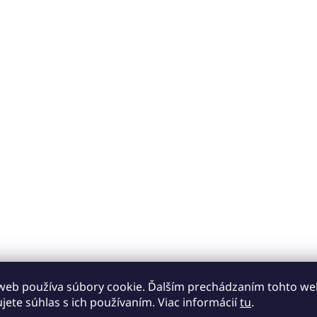
web používa súbory cookie. Ďalším prechádzaním tohto w
ujete súhlas s ich používaním. Viac informácií
tu
.