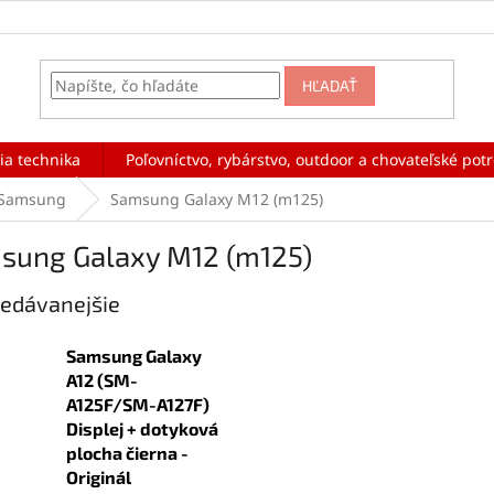
HĽADAŤ
ia technika
Poľovníctvo, rybárstvo, outdoor a chovateľské pot
Samsung
Samsung Galaxy M12 (m125)
sung Galaxy M12 (m125)
edávanejšie
Samsung Galaxy
A12 (SM-
A125F/SM-A127F)
Displej + dotyková
plocha čierna -
Originál