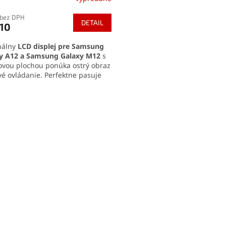
tenie
 bez DPH
ktu
DETAIL
,10
nálny
LCD displej pre Samsung
y A12 a Samsung Galaxy M12
s
ovou plochou ponúka ostrý obraz
ičiek.
ivé ovládanie. Perfektne pasuje
mu zariadenia a zaručuje
duchú montáž. Ideálne riešenie
O
ýmenu poškodeného alebo
v
kčného displeja.
l
á
d
a
c
i
e
p
r
v
k
y