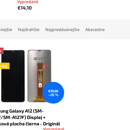
Vypredané
€14,10
cnejšie
Najdrahšie
Najpredávanejšie
Abecedne
a
edaj
€19,10
–26 %
ung Galaxy A12 (SM-
/SM-A127F) Displej +
ová plocha čierna - Originál
Vypredané
erné