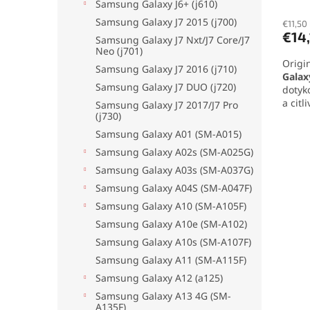
v
Samsung Galaxy J6+ (j610)
hodno
Samsung Galaxy J7 2015 (j700)
€11,50
produ
€14
je
Samsung Galaxy J7 Nxt/J7 Core/J7
Neo (j701)
4,9
Origi
z
Samsung Galaxy J7 2016 (j710)
Galax
5
Samsung Galaxy J7 DUO (j720)
dotyk
hviezd
a citl
Samsung Galaxy J7 2017/J7 Pro
do rá
(j730)
jedno
Samsung Galaxy A01 (SM-A015)
pre v
Samsung Galaxy A02s (SM-A025G)
nefun
Samsung Galaxy A03s (SM-A037G)
Samsung Galaxy A04S (SM-A047F)
Samsung Galaxy A10 (SM-A105F)
Samsung Galaxy A10e (SM-A102)
Samsung Galaxy A10s (SM-A107F)
Samsung Galaxy A11 (SM-A115F)
Samsung Galaxy A12 (a125)
Samsung Galaxy A13 4G (SM-
A135F)