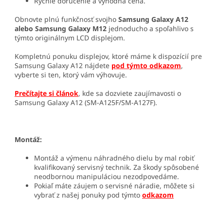
Rýchle doručenie a výhodná cena.
Obnovte plnú funkčnosť svojho
Samsung Galaxy A12
alebo Samsung Galaxy M12
jednoducho a spoľahlivo s
týmto originálnym LCD displejom.
Kompletnú ponuku displejov, ktoré máme k dispozícií pre
Samsung Galaxy A12 nájdete
pod týmto odkazom
,
vyberte si ten, ktorý vám výhovuje.
Prečítajte si článok
, kde sa dozviete zaujímavosti o
Samsung Galaxy A12 (SM-A125F/SM-A127F).
Montáž:
Montáž a výmenu náhradného dielu by mal robiť
kvalifikovaný servisný technik. Za škody spôsobené
neodbornou manipuláciou nezodpovedáme.
Pokiaľ máte záujem o servisné náradie, môžete si
vybrať z našej ponuky pod týmto
odkazom