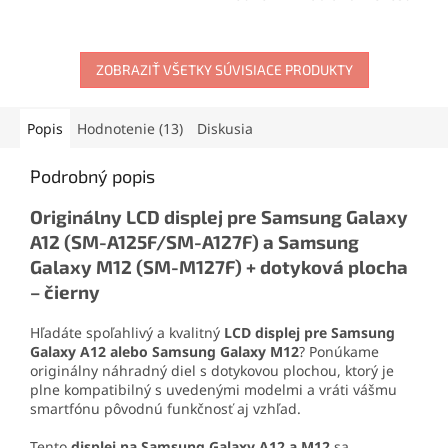
materiálov. Vytvára pevný,
telefónu. Obsahuje zadný
no pružný spoj, ktorý
kryt batérie aj ochranné
odoláva otrasom, vode aj
sklíčko fotoaparátu.
oderu. Vďaka presnej
ZOBRAZIŤ VŠETKY SÚVISIACE PRODUKTY
Perfektné riešenie pre
aplikačnej špičke sa
opravu poškodeného alebo
jednoducho nanáša aj na
opotrebovaného krytu.
drobné súčiastky.
Popis
Hodnotenie (13)
Diskusia
Podrobný popis
Originálny LCD displej pre Samsung Galaxy
A12 (SM-A125F/SM-A127F) a Samsung
Galaxy M12 (SM-M127F) + dotyková plocha
– čierny
Hľadáte spoľahlivý a kvalitný
LCD displej pre Samsung
Galaxy A12 alebo Samsung Galaxy M12
? Ponúkame
originálny náhradný diel s dotykovou plochou, ktorý je
plne kompatibilný s uvedenými modelmi a vráti vášmu
smartfónu pôvodnú funkčnosť aj vzhľad.
Tento
displej na Samsung Galaxy A12 a M12
sa