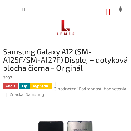
Prejsť
na
NÁKUP
obsah
KOŠÍK
Samsung Galaxy A12 (SM-
A125F/SM-A127F) Displej + dotyková
plocha čierna - Originál
3907
Akcia
Tip
Výpredaj
Priemerné
13 hodnotení
Podrobnosti hodnotenia
hodnotenie
Značka:
Samsung
produktu
je
4,9
z
5
hviezdičiek.