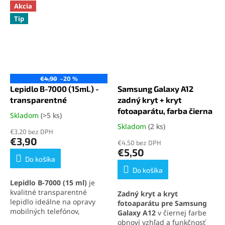
Akcia
Tip
€4,90
–20 %
Lepidlo B-7000 (15ml.) -
Samsung Galaxy A12
transparentné
zadný kryt + kryt
fotoaparátu, farba čierna
Skladom
(>5 ks)
Priemerné
hodnotenie
Skladom
(2 ks)
Priemerné
€3,20 bez DPH
produktu
hodnotenie
€3,90
€4,50 bez DPH
je
produktu
€5,50
5,0
je
Do košíka
z
5,0
Do košíka
5
z
Lepidlo B-7000 (15 ml)
je
hviezdičiek.
5
kvalitné transparentné
Zadný kryt a kryt
hviezdičiek.
lepidlo ideálne na opravy
fotoaparátu pre Samsung
mobilných telefónov,
Galaxy A12
v čiernej farbe
elektroniky a jemných
obnoví vzhľad a funkčnosť