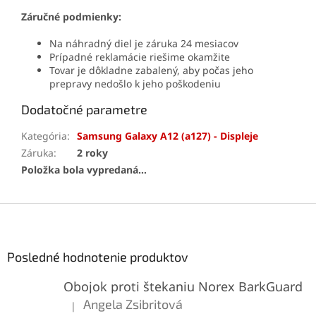
Záručné podmienky:
Na náhradný diel je záruka 24 mesiacov
Prípadné reklamácie riešime okamžite
Tovar je dôkladne zabalený, aby počas jeho
prepravy nedošlo k jeho poškodeniu
Dodatočné parametre
Kategória
:
Samsung Galaxy A12 (a127) - Displeje
Záruka
:
2 roky
Položka bola vypredaná…
Z
á
p
ä
Posledné hodnotenie produktov
t
Obojok proti štekaniu Norex BarkGuard
i
e
Angela Zsibritová
|
Hodnotenie produktu je 5 z 5 hviezdičiek.