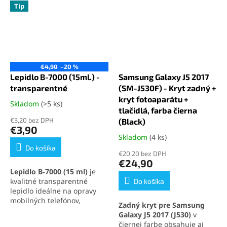
Tip
€4,90
–20 %
Lepidlo B-7000 (15ml.) -
Samsung Galaxy J5 2017
transparentné
(SM-J530F) - Kryt zadný +
kryt fotoaparátu +
Skladom
(>5 ks)
Priemerné
tlačidlá, farba čierna
hodnotenie
€3,20 bez DPH
(Black)
produktu
€3,90
je
Skladom
(4 ks)
Priemerné
5,0
hodnotenie
Do košíka
z
€20,20 bez DPH
produktu
€24,90
5
je
Lepidlo B-7000 (15 ml)
je
hviezdičiek.
5,0
kvalitné transparentné
Do košíka
z
lepidlo ideálne na opravy
5
mobilných telefónov,
Zadný kryt pre Samsung
hviezdičiek.
elektroniky a jemných
Galaxy J5 2017 (J530)
v
materiálov. Vytvára pevný,
čiernej farbe obsahuje aj