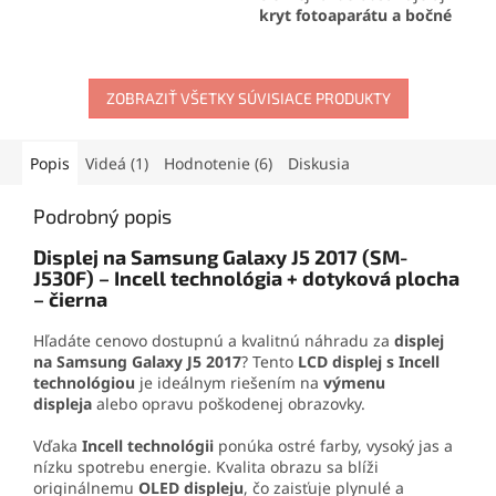
no pružný spoj, ktorý
kryt fotoaparátu a bočné
odoláva otrasom, vode aj
tlačidlá
. Obnoví pôvodný
oderu. Vďaka presnej
vzhľad a poskytne
aplikačnej špičke sa
spoľahlivú ochranu
jednoducho nanáša aj na
ZOBRAZIŤ VŠETKY SÚVISIACE PRODUKTY
fotoaparátu
. Ideálne
drobné súčiastky.
riešenie na
výmenu
poškodeného zadného
dielu
.
Popis
Videá (1)
Hodnotenie (6)
Diskusia
Podrobný popis
Displej na Samsung Galaxy J5 2017 (SM-
J530F) – Incell technológia + dotyková plocha
– čierna
Hľadáte cenovo dostupnú a kvalitnú náhradu za
displej
na Samsung Galaxy J5 2017
? Tento
LCD displej s Incell
technológiou
je ideálnym riešením na
výmenu
displeja
alebo opravu poškodenej obrazovky.
Vďaka
Incell technológii
ponúka ostré farby, vysoký jas a
nízku spotrebu energie. Kvalita obrazu sa blíži
originálnemu
OLED displeju
, čo zaisťuje plynulé a