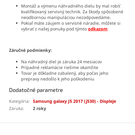
Montáž a výmenu náhradného dielu by mal robiť
kvalifikovaný servisný technik. Za škody spôsobené
neodbornou manipuláciou nezodpovedáme.
Pokiaľ máte záujem o servisné náradie, môžete si
vybrať z našej ponuky pod týmto
odkazom
Záručné podmienky:
Na náhradný diel je záruka 24 mesiacov
Prípadné reklamácie riešime okamžite
Tovar je dôkladne zabalený, aby počas jeho
prepravy nedošlo k jeho poškodeniu
Dodatočné parametre
Kategória
:
Samsung galaxy J5 2017 (j530) - Displeje
Záruka
:
2 roky
Z
á