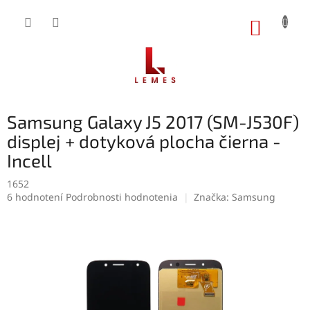
Prejsť
na
NÁKUP
obsah
KOŠÍK
Samsung Galaxy J5 2017 (SM-J530F)
displej + dotyková plocha čierna -
Incell
1652
Priemerné
6 hodnotení
Podrobnosti hodnotenia
Značka:
Samsung
hodnotenie
produktu
je
4,8
z
5
hviezdičiek.