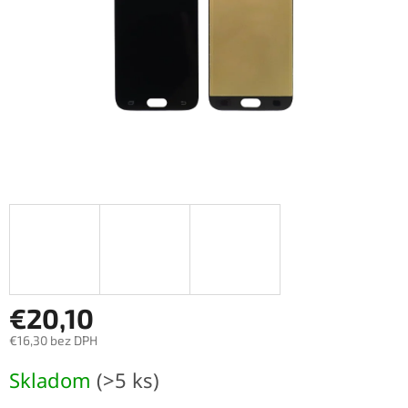
€20,10
€16,30 bez DPH
Jednotková
Skladom
(>5 ks)
cena: