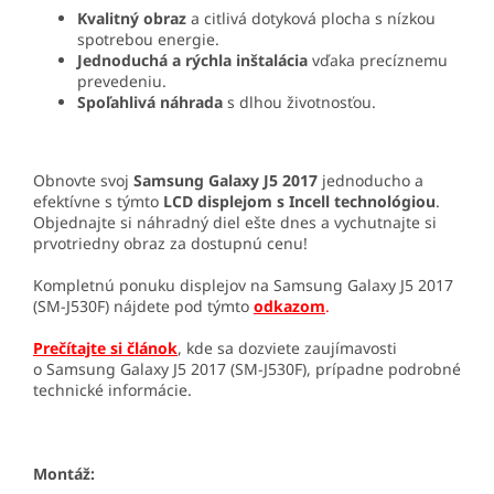
Kvalitný obraz
a citlivá dotyková plocha s nízkou
spotrebou energie.
Jednoduchá a rýchla inštalácia
vďaka precíznemu
prevedeniu.
Spoľahlivá náhrada
s dlhou životnosťou.
Obnovte svoj
Samsung Galaxy J5 2017
jednoducho a
efektívne s týmto
LCD displejom s Incell technológiou
.
Objednajte si náhradný diel ešte dnes a vychutnajte si
prvotriedny obraz za dostupnú cenu!
Kompletnú ponuku displejov na Samsung Galaxy J5 2017
(SM-J530F) nájdete pod týmto
odkazom
.
Prečítajte si článok
, kde sa dozviete zaujímavosti
o
Samsung Galaxy J5 2017 (SM-J530F)
, prípadne podrobné
technické informácie.
Montáž: