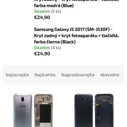
farba modrá (Blue)
Skladom
(5 ks)
€24,90
Samsung Galaxy J5 2017 (SM-J530F) -
Kryt zadný + kryt fotoaparátu + tlačidlá,
farba čierna (Black)
Skladom
(4 ks)
€24,90
R
a
Najlacnejšie
Najdrahšie
Najpredávanejšie
Abecedne
d
e
V
n
ý
i
p
e
i
p
s
r
p
o