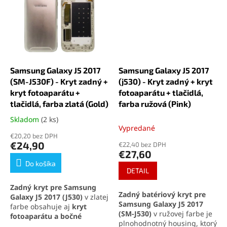
na
výmenu poškodeného
riešenie na
výmenu
zadného dielu
.
poškodeného zadného
dielu
.
Samsung Galaxy J5 2017
Samsung Galaxy J5 2017
(SM-J530F) - Kryt zadný +
(j530) - Kryt zadný + kryt
kryt fotoaparátu +
fotoaparátu + tlačidlá,
tlačidlá, farba zlatá (Gold)
farba ružová (Pink)
Skladom
(2 ks)
Priemerné
Vypredané
hodnotenie
€20,20 bez DPH
produktu
€24,90
€22,40 bez DPH
je
€27,60
5,0
Do košíka
z
DETAIL
5
Zadný kryt pre Samsung
hviezdičiek.
Zadný batériový kryt pre
Galaxy J5 2017 (J530)
v zlatej
Samsung Galaxy J5 2017
farbe obsahuje aj
kryt
(SM-J530)
v ružovej farbe je
fotoaparátu a bočné
plnohodnotný housing, ktorý
tlačidlá
. Obnoví pôvodný