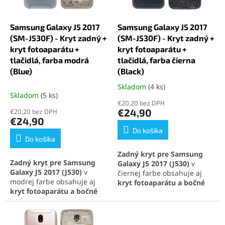
r
d
o
u
d
k
Samsung Galaxy J5 2017
Samsung Galaxy J5 2017
u
t
(SM-J530F) - Kryt zadný +
(SM-J530F) - Kryt zadný +
k
o
kryt fotoaparátu +
kryt fotoaparátu +
t
v
tlačidlá, farba modrá
tlačidlá, farba čierna
o
(Blue)
(Black)
v
Skladom
(4 ks)
Priemerné
Skladom
(5 ks)
hodnotenie
€20,20 bez DPH
produktu
€24,90
€20,20 bez DPH
je
€24,90
5,0
Do košíka
z
Do košíka
5
Zadný kryt pre Samsung
hviezdičiek.
Zadný kryt pre Samsung
Galaxy J5 2017 (J530)
v
Galaxy J5 2017 (J530)
v
čiernej farbe obsahuje aj
modrej farbe obsahuje aj
kryt fotoaparátu a bočné
kryt fotoaparátu a bočné
tlačidlá
. Obnoví pôvodný
tlačidlá
. Poskytuje perfektnú
vzhľad a poskytne
ochranu a estetickú obnovu
spoľahlivú ochranu
zariadenia. Ideálne riešenie
fotoaparátu
. Ideálne