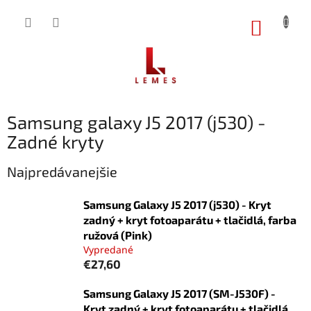
Prejsť
na
NÁKUP
obsah
KOŠÍK
Samsung galaxy J5 2017 (j530) -
Zadné kryty
Najpredávanejšie
Samsung Galaxy J5 2017 (j530) - Kryt
zadný + kryt fotoaparátu + tlačidlá, farba
ružová (Pink)
Vypredané
€27,60
Samsung Galaxy J5 2017 (SM-J530F) -
Kryt zadný + kryt fotoaparátu + tlačidlá,