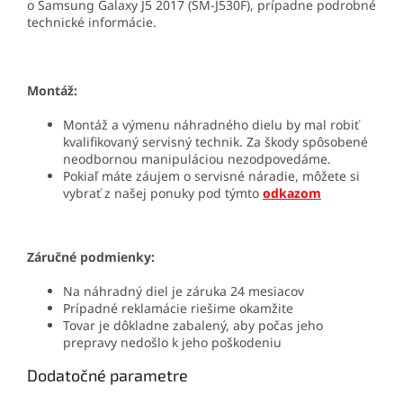
o
Samsung Galaxy J5 2017 (SM-J530F)
, prípadne podrobné
technické informácie.
Montáž:
Montáž a výmenu náhradného dielu by mal robiť
kvalifikovaný servisný technik. Za škody spôsobené
neodbornou manipuláciou nezodpovedáme.
Pokiaľ máte záujem o servisné náradie, môžete si
vybrať z našej ponuky pod týmto
odkazom
Záručné podmienky:
Na náhradný diel je záruka 24 mesiacov
Prípadné reklamácie riešime okamžite
Tovar je dôkladne zabalený, aby počas jeho
prepravy nedošlo k jeho poškodeniu
Dodatočné parametre