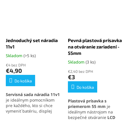
Jednoduchý set náradia
Pevná plastová prísavka
11v1
na otváranie zariadení -
55mm
Skladom
(>5 ks)
Priemerné
hodnotenie
Skladom
(3 ks)
Priemerné
€4 bez DPH
produktu
hodnotenie
€4,90
€2,40 bez DPH
je
produktu
€3
5,0
je
Do košíka
z
5,0
Do košíka
5
z
Servisná sada náradia 11v1
hviezdičiek.
5
je ideálnym pomocníkom
Plastová prísavka s
hviezdičiek.
pre každého, kto si chce
priemerom 55 mm
je
vymeniť batériu, displej
ideálnym nástrojom na
alebo iné súčasti svojho
bezpečné otváranie
LCD
mobilného telefónu
.
panelov
a elektronických
Obsahuje skrutkovače,
zariadení. Vďaka
saciemu