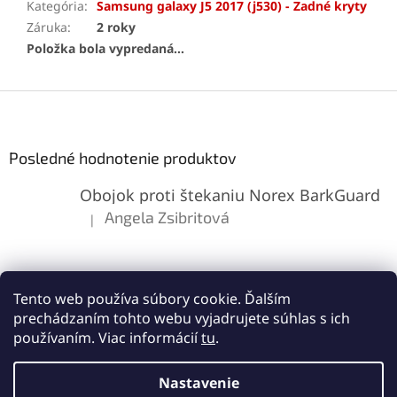
Kategória
:
Samsung galaxy J5 2017 (j530) - Zadné kryty
Záruka
:
2 roky
Položka bola vypredaná…
Z
á
p
ä
Posledné hodnotenie produktov
t
Obojok proti štekaniu Norex BarkGuard
i
e
Angela Zsibritová
|
Hodnotenie produktu je 5 z 5 hviezdičiek.
Tento web používa súbory cookie. Ďalším
prechádzaním tohto webu vyjadrujete súhlas s ich
používaním. Viac informácií
tu
.
Vytvoril Shoptet
Nastavenie