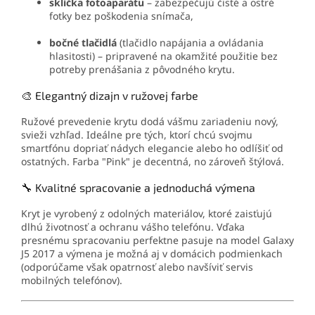
sklíčka fotoaparátu
– zabezpečujú čisté a ostré
fotky bez poškodenia snímača,
bočné tlačidlá
(tlačidlo napájania a ovládania
hlasitosti) – pripravené na okamžité použitie bez
potreby prenášania z pôvodného krytu.
🎨 Elegantný dizajn v ružovej farbe
Ružové prevedenie krytu dodá vášmu zariadeniu nový,
svieži vzhľad. Ideálne pre tých, ktorí chcú svojmu
smartfónu dopriať nádych elegancie alebo ho odlíšiť od
ostatných. Farba "Pink" je decentná, no zároveň štýlová.
🔧 Kvalitné spracovanie a jednoduchá výmena
Kryt je vyrobený z odolných materiálov, ktoré zaisťujú
dlhú životnosť a ochranu vášho telefónu. Vďaka
presnému spracovaniu perfektne pasuje na model Galaxy
J5 2017 a výmena je možná aj v domácich podmienkach
(odporúčame však opatrnosť alebo navšíviť servis
mobilných telefónov).