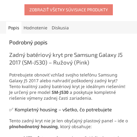
otváracie nástroje, prísavku
efektu s tlakom až 10 kg
aj vyberač SIM karty. Vďaka
ZOBRAZIŤ VŠETKY SÚVISIACE PRODUKTY
umožňuje pevné uchopenie
tejto sade zvládnete
bez poškodenia. Odolná
demontáž mobilu aj v
konštrukcia z ABS plastu
domácich podmienkach.
zaručuje dlhú životnosť a
Popis
Hodnotenie
Diskusia
jednoduchú manipuláciu.
Podrobný popis
Zadný batériový kryt pre Samsung Galaxy J5
2017 (SM-J530) – Ružový (Pink)
Potrebujete obnoviť vzhľad svojho telefónu Samsung
Galaxy J5 2017 alebo nahradiť poškodený zadný kryt?
Tento kvalitný zadný batériový kryt je ideálnym riešením!
Je určený pre model
SM-J530
a poskytuje kompletné
riešenie výmeny zadnej časti zariadenia.
✅ Kompletný housing – všetko, čo potrebujete
Tento zadný kryt nie je len obyčajný plastový panel – ide o
plnohodnotný housing
, ktorý obsahuje: