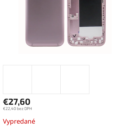
€27,60
€22,40 bez DPH
Jednotková
Vypredané
cena: