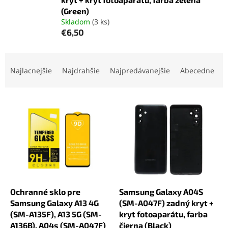
(Green)
Skladom
(3 ks)
€6,50
R
a
Najlacnejšie
Najdrahšie
Najpredávanejšie
Abecedne
d
e
V
n
ý
i
p
e
i
p
s
r
p
o
r
d
o
u
d
k
Ochranné sklo pre
Samsung Galaxy A04S
u
t
Samsung Galaxy A13 4G
(SM-A047F) zadný kryt +
k
o
(SM-A135F), A13 5G (SM-
kryt fotoaparátu, farba
t
v
A136B), A04s (SM-A047F)
čierna (Black)