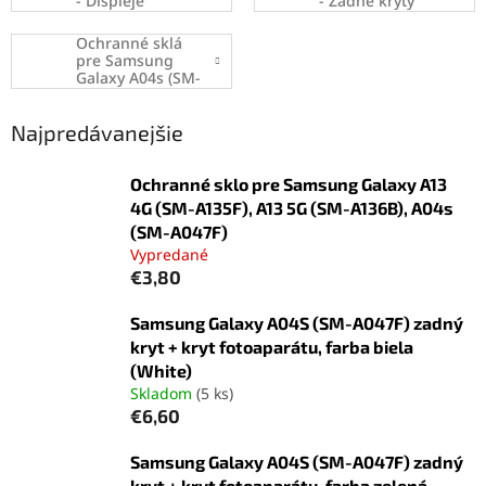
- Displeje
- Zadné kryty
Ochranné sklá
pre Samsung
Galaxy A04s (SM-
A047F)
Najpredávanejšie
Ochranné sklo pre Samsung Galaxy A13
4G (SM-A135F), A13 5G (SM-A136B), A04s
(SM-A047F)
Vypredané
€3,80
Samsung Galaxy A04S (SM-A047F) zadný
kryt + kryt fotoaparátu, farba biela
(White)
Skladom
(5 ks)
€6,60
Samsung Galaxy A04S (SM-A047F) zadný
kryt + kryt fotoaparátu, farba zelená