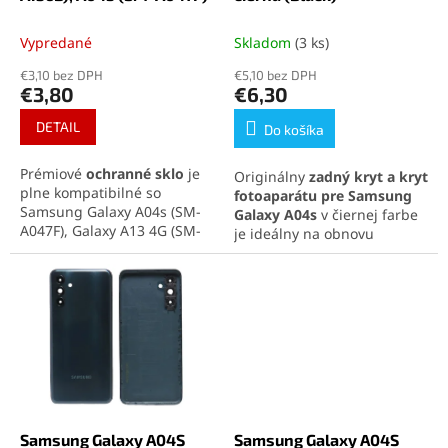
o
v
Vypredané
Skladom
(3 ks)
€3,10 bez DPH
€5,10 bez DPH
€3,80
€6,30
DETAIL
Do košíka
Prémiové
ochranné sklo
je
Originálny
zadný kryt a kryt
plne kompatibilné so
fotoaparátu pre Samsung
Samsung Galaxy A04s (SM-
Galaxy A04s
v čiernej farbe
A047F), Galaxy A13 4G (SM-
je ideálny na obnovu
A135F) aj Galaxy A13 5G (SM-
vzhľadu a funkčnosti
A136B), pretože všetky
telefónu. Súčasťou balenia
modely majú rovnaký
je kryt batérie aj ochranné
displej, umiestnenie kamery
sklíčko fotoaparátu.
aj slúchadla. Sklo s
Zabezpečí elegantný dizajn
tvrdosťou 9H siaha
až po
a spoľahlivú ochranu
okraje telefónu
a spoľahlivo
kamery.
chráni pred škrabancami a
nárazmi. Oleofóbna vrstva
zabezpečí čistotu displeja a
Samsung Galaxy A04S
Samsung Galaxy A04S
zachová jeho vysokú