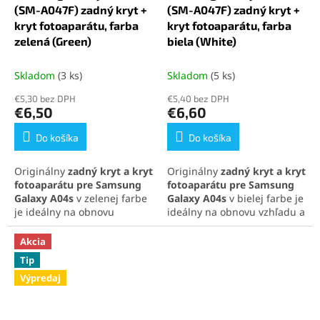
citlivosť.
(SM-A047F) zadný kryt +
(SM-A047F) zadný kryt +
kryt fotoaparátu, farba
kryt fotoaparátu, farba
zelená (Green)
biela (White)
Skladom
(3 ks)
Skladom
(5 ks)
€5,30 bez DPH
€5,40 bez DPH
€6,50
€6,60
Do košíka
Do košíka
Originálny
zadný kryt a kryt
Originálny
zadný kryt a kryt
fotoaparátu pre Samsung
fotoaparátu pre Samsung
Galaxy A04s
v zelenej farbe
Galaxy A04s
v bielej farbe je
je ideálny na obnovu
ideálny na obnovu vzhľadu a
vzhľadu a funkčnosti
funkčnosti telefónu.
telefónu. Balenie obsahuje
Súčasťou balenia je kryt
Akcia
kryt batérie aj ochranné
batérie aj ochranné sklíčko
Tip
sklíčko objektívu. Zabezpečí
fotoaparátu. Zabezpečí čistý
Výpredaj
svieži dizajn a spoľahlivú
dizajn a spoľahlivú ochranu
ochranu kamery.
kamery.