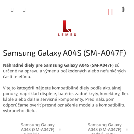
Prejsť
na
NÁKUP
obsah
KOŠÍK
Samsung Galaxy A04S (SM-A047F)
Náhradné diely pre Samsung Galaxy A04S (SM-A047F)
sú
určené na opravu a výmenu poškodených alebo nefunkčných
častí telefónu.
V tejto kategórii nájdete kompatibilné diely podľa aktuálnej
ponuky, napríklad displeje, batérie, zadné kryty, konektory, flex
káble alebo ďalšie servisné komponenty. Pred nákupom
odporúčame overiť presné označenie modelu a kompatibilitu
vybraného dielu.
Samsung Galaxy
Samsung Galaxy
A04S (SM-A047F)
A04S (SM-A047F)