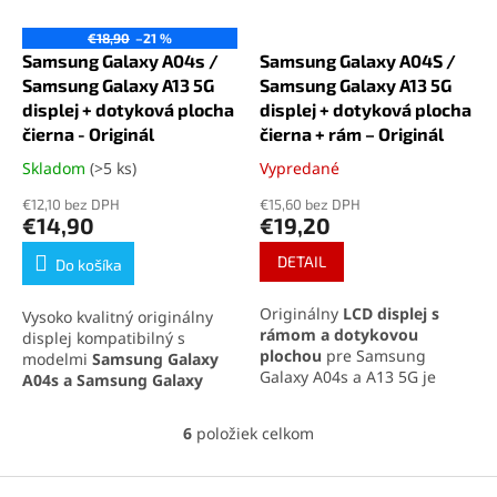
€18,90
–21 %
Samsung Galaxy A04s /
Samsung Galaxy A04S /
Samsung Galaxy A13 5G
Samsung Galaxy A13 5G
displej + dotyková plocha
displej + dotyková plocha
čierna - Originál
čierna + rám – Originál
Skladom
(>5 ks)
Vypredané
Priemerné
Priemerné
hodnotenie
hodnotenie
€12,10 bez DPH
€15,60 bez DPH
produktu
produktu
€14,90
€19,20
je
je
5,0
5,0
DETAIL
Do košíka
z
z
5
5
Originálny
LCD displej s
Vysoko kvalitný originálny
hviezdičiek.
hviezdičiek.
rámom a dotykovou
displej kompatibilný s
plochou
pre Samsung
modelmi
Samsung Galaxy
Galaxy A04s a A13 5G je
A04s a Samsung Galaxy
ideálny na výmenu
A03s
, ktorý zaisťuje ostrý
poškodenej obrazovky.
obraz, jasné farby a citlivú
6
položiek celkom
O
Ponúka ostré farby, vysoký
dotykovú plochu. Kompletná
v
kontrast a presné dotykové
sada obsahuje LCD displej a
l
ovládanie. Kompletná sada
Z
dotykovú plochu pre