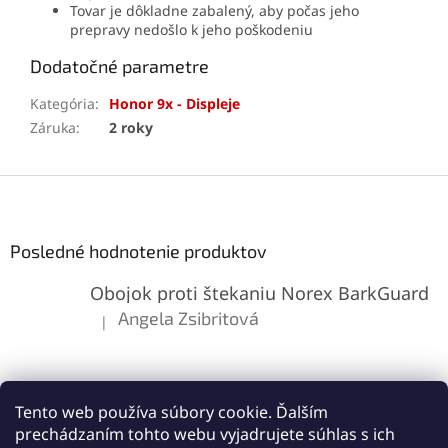
Tovar je dôkladne zabalený, aby počas jeho
prepravy nedošlo k jeho poškodeniu
Dodatočné parametre
Kategória
:
Honor 9x - Displeje
Záruka
:
2 roky
Z
á
p
ä
Posledné hodnotenie produktov
t
Obojok proti štekaniu Norex BarkGuard
i
e
Angela Zsibritová
|
Hodnotenie produktu je 5 z 5 hviezdičiek.
Tento web používa súbory cookie. Ďalším
prechádzaním tohto webu vyjadrujete súhlas s ich