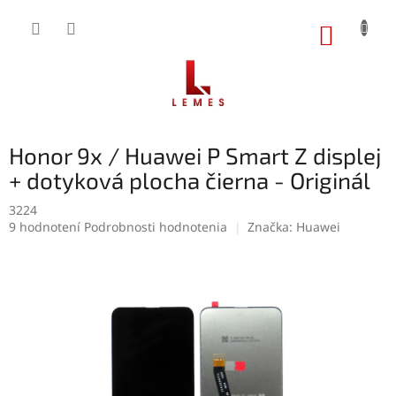
Prejsť
na
NÁKUP
obsah
KOŠÍK
Honor 9x / Huawei P Smart Z displej
+ dotyková plocha čierna - Originál
3224
Priemerné
9 hodnotení
Podrobnosti hodnotenia
Značka:
Huawei
hodnotenie
produktu
je
4,9
z
5
hviezdičiek.