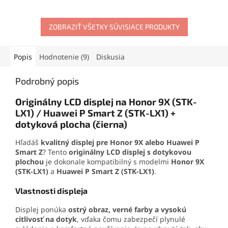
Súčasťou je kryt batérie aj
Obsahuje kryt batérie aj
sklíčko objektívu pre
ochranné sklíčko objektívu.
ochranu fotoaparátu.
ZOBRAZIŤ VŠETKY SÚVISIACE PRODUKTY
Ideálne riešenie na estetickú
Ideálne riešenie pre
aj funkčnú opravu
estetickú aj funkčnú opravu
smartfónu.
telefónu.
Popis
Hodnotenie (9)
Diskusia
Podrobný popis
Originálny LCD displej na Honor 9X (STK-
LX1) / Huawei P Smart Z (STK-LX1) +
dotyková plocha (čierna)
Hľadáš
kvalitný displej pre Honor 9X alebo Huawei P
Smart Z
? Tento
originálny LCD displej s dotykovou
plochou
je dokonale kompatibilný s modelmi
Honor 9X
(STK-LX1)
a
Huawei P Smart Z (STK-LX1)
.
Vlastnosti displeja
Displej ponúka
ostrý obraz, verné farby a vysokú
citlivosť na dotyk
, vďaka čomu zabezpečí plynulé