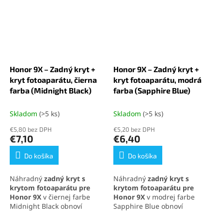
Honor 9X – Zadný kryt +
Honor 9X – Zadný kryt +
kryt fotoaparátu, čierna
kryt fotoaparátu, modrá
farba (Midnight Black)
farba (Sapphire Blue)
Skladom
(>5 ks)
Skladom
(>5 ks)
€5,80 bez DPH
€5,20 bez DPH
€7,10
€6,40
Do košíka
Do košíka
Náhradný
zadný kryt s
Náhradný
zadný kryt s
krytom fotoaparátu pre
krytom fotoaparátu pre
Honor 9X
v čiernej farbe
Honor 9X
v modrej farbe
Midnight Black obnoví
Sapphire Blue obnoví
pôvodný vzhľad zariadenia.
pôvodný vzhľad telefónu.