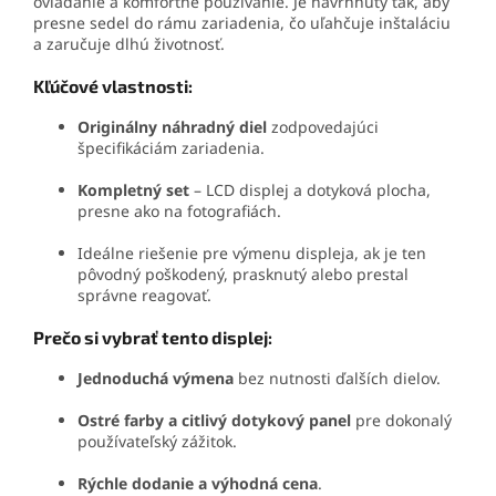
ovládanie a komfortné používanie. Je navrhnutý tak, aby
presne sedel do rámu zariadenia, čo uľahčuje inštaláciu
a zaručuje dlhú životnosť.
Kľúčové vlastnosti:
Originálny náhradný diel
zodpovedajúci
špecifikáciám zariadenia.
Kompletný set
– LCD displej a dotyková plocha,
presne ako na fotografiách.
Ideálne riešenie pre výmenu displeja, ak je ten
pôvodný poškodený, prasknutý alebo prestal
správne reagovať.
Prečo si vybrať tento displej:
Jednoduchá výmena
bez nutnosti ďalších dielov.
Ostré farby a citlivý dotykový panel
pre dokonalý
používateľský zážitok.
Rýchle dodanie a výhodná cena
.