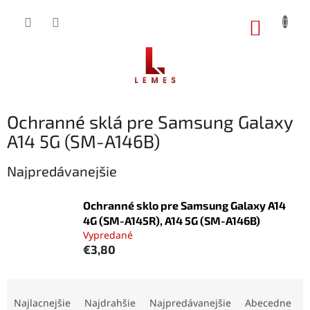
Prejsť
na
NÁKUP
obsah
KOŠÍK
Ochranné sklá pre Samsung Galaxy
A14 5G (SM-A146B)
Najpredávanejšie
Ochranné sklo pre Samsung Galaxy A14
4G (SM-A145R), A14 5G (SM-A146B)
Vypredané
€3,80
R
a
Najlacnejšie
Najdrahšie
Najpredávanejšie
Abecedne