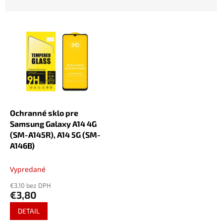
d
e
V
n
ý
i
p
e
i
p
s
r
p
o
r
d
o
u
d
k
Ochranné sklo pre
u
t
Samsung Galaxy A14 4G
k
o
(SM-A145R), A14 5G (SM-
t
v
A146B)
o
v
Vypredané
€3,10 bez DPH
€3,80
DETAIL