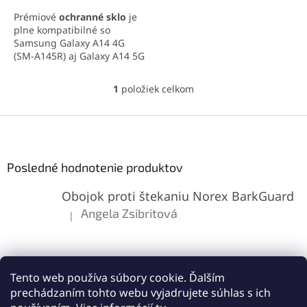
Prémiové
ochranné sklo
je
plne kompatibilné so
Samsung Galaxy A14 4G
(SM-A145R) aj Galaxy A14 5G
(SM-A146B), pretože oba
modely majú rovnaký
1
položiek celkom
O
displej, umiestnenie kamery
v
aj slúchadla. Sklo s
l
Z
tvrdosťou 9H siaha
až po
á
okraje telefónu
a spoľahlivo
á
d
chráni pred škrabancami a
p
a
nárazmi. Oleofóbna vrstva
ä
Posledné hodnotenie produktov
c
udrží displej čistý a zachová
t
i
jeho vysokú citlivosť.
Obojok proti štekaniu Norex BarkGuard
i
e
p
e
Angela Zsibritová
|
Hodnotenie produktu je 5 z 5 hviezdičiek.
r
v
k
y
v
Tento web používa súbory cookie. Ďalším
ý
prechádzaním tohto webu vyjadrujete súhlas s ich
p